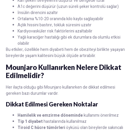
Kan şekeri seviyelerini düşürür ve dengede tutar
A1c değerini düşürür (uzun süreli şeker kontrolü sağlar)
İnsülin direncini azaltır
Ortalama %10-20 oranında kilo kaybı sağlayabilir
Açlık hissini bastırır, tokluk süresini uzatır
Kardiyovasküler risk faktörlerini azaltabilir
Yağlı karaciğer hastalığı gibi ek durumlara da olumlu etkisi
olabilir
Bu etkiler, özellikle hem diyabeti hem de obeziteyi birlikte yaşayan
bireylerde yaşam kalitesini büyük ölçüde artırabilir.
Mounjaro Kullanırken Nelere Dikkat
Edilmelidir?
Her ilaçta olduğu gibi Mounjaro kullanırken de dikkat edilmesi
gereken bazı durumlar vardır.
Dikkat Edilmesi Gereken Noktalar
Hamilelik ve emzirme döneminde
kullanımı önerilmez
Tip 1 diyabet
hastalarında kullanılmaz
Tiroid C hücre tümörleri
öyküsü olan bireylerde sakıncalı