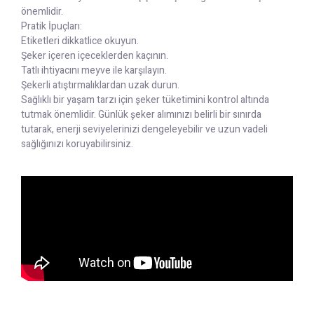
önemlidir.
Pratik İpuçları:
Etiketleri dikkatlice okuyun.
Şeker içeren içeceklerden kaçının.
Tatlı ihtiyacını meyve ile karşılayın.
Şekerli atıştırmalıklardan uzak durun.
Sağlıklı bir yaşam tarzı için şeker tüketimini kontrol altında
tutmak önemlidir. Günlük şeker alımınızı belirli bir sınırda
tutarak, enerji seviyelerinizi dengeleyebilir ve uzun vadeli
sağlığınızı koruyabilirsiniz.