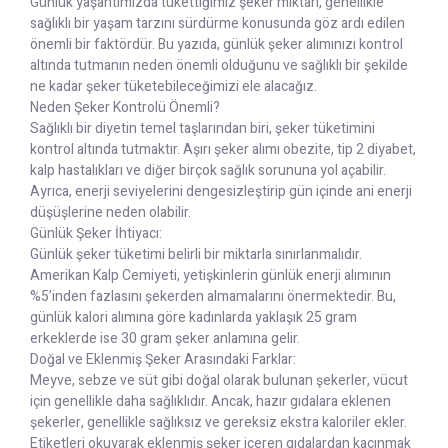
Günlük yaşantımızda tükettiğimiz şeker miktarı, genellikle
sağlıklı bir yaşam tarzını sürdürme konusunda göz ardı edilen
önemli bir faktördür. Bu yazıda, günlük şeker alımınızı kontrol
altında tutmanın neden önemli olduğunu ve sağlıklı bir şekilde
ne kadar şeker tüketebileceğimizi ele alacağız.
Neden Şeker Kontrolü Önemli?
Sağlıklı bir diyetin temel taşlarından biri, şeker tüketimini
kontrol altında tutmaktır. Aşırı şeker alımı obezite, tip 2 diyabet,
kalp hastalıkları ve diğer birçok sağlık sorununa yol açabilir.
Ayrıca, enerji seviyelerini dengesizleştirip gün içinde ani enerji
düşüşlerine neden olabilir.
Günlük Şeker İhtiyacı:
Günlük şeker tüketimi belirli bir miktarla sınırlanmalıdır.
Amerikan Kalp Cemiyeti, yetişkinlerin günlük enerji alımının
%5’inden fazlasını şekerden almamalarını önermektedir. Bu,
günlük kalori alımına göre kadınlarda yaklaşık 25 gram
erkeklerde ise 30 gram şeker anlamına gelir.
Doğal ve Eklenmiş Şeker Arasındaki Farklar:
Meyve, sebze ve süt gibi doğal olarak bulunan şekerler, vücut
için genellikle daha sağlıklıdır. Ancak, hazır gıdalara eklenen
şekerler, genellikle sağlıksız ve gereksiz ekstra kaloriler ekler.
Etiketleri okuyarak eklenmiş şeker içeren gıdalardan kaçınmak