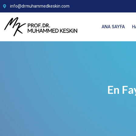
info@drmuhammedkeskin.com
ANA SAYFA
H
En Fa