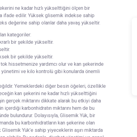
kerini ne kadar hızlı yükselttiğini ölçen bir
da ifade edilir. Yüksek glisemik indekse sahip
deks değerine sahip olanlar daha yavaş yükseltir.
lan kategoriler:
arlı bir şekilde yükseltir.
ltir.
sek bir şekilde yükseltir.
e tok hissetmenize yardımcı olur ve kan şekerinde
 yönetimi ve kilo kontrolü gibi konularda önemli
ğildir. Yemeklerdeki diğer besin öğeleri, özellikle
yeceğin kan şekerini ne kadar hızlı yükselttiğini
n gerçek miktarını dikkate alarak bu etkiyi daha
in içerdiği karbonhidratın miktarını hem de bu
nde bulundurur. Dolayısıyla, Glisemik Yük, bir
amanda bu karbonhidratların kan şekerine olan
 Glisemik Yük’e sahip yiyeceklerin aşırı miktarda