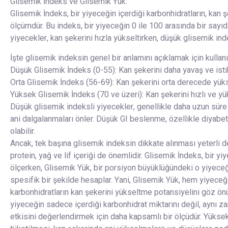
Glisemik İndeks ve Glisemik Yük:
Glisemik İndeks, bir yiyeceğin içerdiği karbonhidratların, kan şe
ölçümdür. Bu indeks, bir yiyeceğin 0 ile 100 arasında bir sayı
yiyecekler, kan şekerini hızla yükseltirken, düşük glisemik in
İşte glisemik indeksin genel bir anlamını açıklamak için kullanı
Düşük Glisemik İndeks (0-55): Kan şekerini daha yavaş ve istikr
Orta Glisemik İndeks (56-69): Kan şekerini orta derecede yükse
Yüksek Glisemik İndeks (70 ve üzeri): Kan şekerini hızlı ve yük
Düşük glisemik indeksli yiyecekler, genellikle daha uzun sür
ani dalgalanmaları önler. Düşük GI beslenme, özellikle diyabet
olabilir.
Ancak, tek başına glisemik indeksin dikkate alınması yeterli de
protein, yağ ve lif içeriği de önemlidir. Glisemik İndeks, bir yi
ölçerken, Glisemik Yük, bir porsiyon büyüklüğündeki o yiyeceği
spesifik bir şekilde hesaplar. Yani, Glisemik Yük, hem yiyeceğ
karbonhidratların kan şekerini yükseltme potansiyelini göz önü
yiyeceğin sadece içerdiği karbonhidrat miktarını değil, aynı z
etkisini değerlendirmek için daha kapsamlı bir ölçüdür. Yüksek