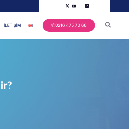
İLETİŞİM
0216 475 70 66
ir?