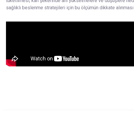
tüketilmesi, kan şekerinde ani yükselmelere ve düşüşlere nede
sağlıklı beslenme stratejileri için bu ölçümün dikkate alınması