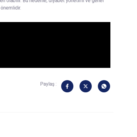
n olabilir. Bu nedenle, diyabet yönetimi ve genel
 önemlidir.
Paylaş :