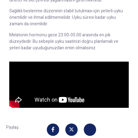
direnci ve bel çevresi yağlanmasını getirmektedir.
Sağlıklı beslenme düzeninin stabil tutulması için yeterli uyku
önemlidir ve ihmal edilmemelidir. Uyku süresi kadar uyku
zamanı da önemlidir.
Melatonin hormonu gece 23:00-05:00 arasında en pik
düzeydedir. Bu sebeple uyku saatinizi doğru planlamalı ve
yeteri kadar uyuduğunuzdan emin olmalısınız.
Paylaş :