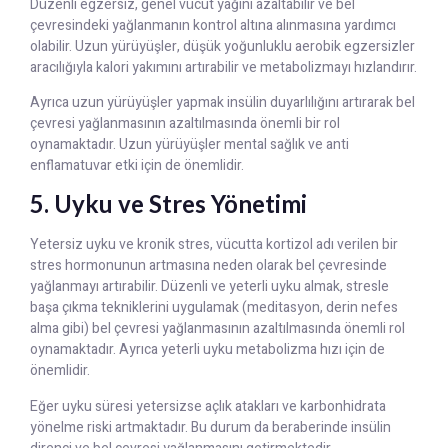
Düzenli egzersiz, genel vücut yağını azaltabilir ve bel
çevresindeki yağlanmanın kontrol altına alınmasına yardımcı
olabilir. Uzun yürüyüşler, düşük yoğunluklu aerobik egzersizler
aracılığıyla kalori yakımını artırabilir ve metabolizmayı hızlandırır.
Ayrıca uzun yürüyüşler yapmak insülin duyarlılığını artırarak bel
çevresi yağlanmasının azaltılmasında önemli bir rol
oynamaktadır. Uzun yürüyüşler mental sağlık ve anti
enflamatuvar etki için de önemlidir.
5. Uyku ve Stres Yönetimi
Yetersiz uyku ve kronik stres, vücutta kortizol adı verilen bir
stres hormonunun artmasına neden olarak bel çevresinde
yağlanmayı artırabilir. Düzenli ve yeterli uyku almak, stresle
başa çıkma tekniklerini uygulamak (meditasyon, derin nefes
alma gibi) bel çevresi yağlanmasının azaltılmasında önemli rol
oynamaktadır. Ayrıca yeterli uyku metabolizma hızı için de
önemlidir.
Eğer uyku süresi yetersizse açlık atakları ve karbonhidrata
yönelme riski artmaktadır. Bu durum da beraberinde insülin