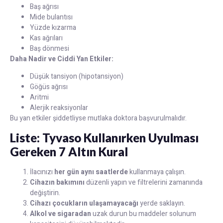
Baş ağrısı
Mide bulantısı
Yüzde kızarma
Kas ağrıları
Baş dönmesi
Daha Nadir ve Ciddi Yan Etkiler:
Düşük tansiyon (hipotansiyon)
Göğüs ağrısı
Aritmi
Alerjik reaksiyonlar
Bu yan etkiler şiddetliyse mutlaka doktora başvurulmalıdır.
Liste: Tyvaso Kullanırken Uyulması
Gereken 7 Altın Kural
İlacınızı
her gün aynı saatlerde
kullanmaya çalışın.
Cihazın bakımını
düzenli yapın ve filtrelerini zamanında
değiştirin.
Cihazı çocukların ulaşamayacağı
yerde saklayın.
Alkol ve sigaradan
uzak durun bu maddeler solunum