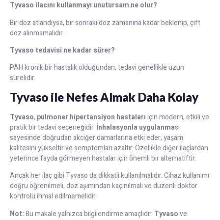
Tyvaso ilacını kullanmayı unutursam ne olur?
Bir doz atlandıysa, bir sonraki doz zamanına kadar beklenip, çift
doz alınmamalıdır.
Tyvaso tedavisi ne kadar sürer?
PAH kronik bir hastalık olduğundan, tedavi genellikle uzun
sürelidir.
Tyvaso ile Nefes Almak Daha Kolay
Tyvaso
,
pulmoner hipertansiyon hastaları
için modern, etkili ve
pratik bir tedavi seçeneğidir.
İnhalasyonla uygulanma
sı
sayesinde doğrudan akciğer damarlarına etki eder, yaşam
kalitesini yükseltir ve semptomları azaltır. Özellikle diğer ilaçlardan
yeterince fayda görmeyen hastalar için önemli bir alternatiftir.
Ancak her ilaç gibi Tyvaso da dikkatli kullanılmalıdır. Cihaz kullanımı
doğru öğrenilmeli, doz aşımından kaçınılmalı ve düzenli doktor
kontrolü ihmal edilmemelidir.
Not:
Bu makale yalnızca bilgilendirme amaçlıdır.
Tyvaso
ve