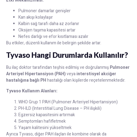
Etki Mekanizması:
Pulmoner damarlar genişler
Kan akışı kolaylaşır
Kalbin sağ tarafı daha az zorlanır
Oksijen taşıma kapasitesi artar
Nefes darlığı ve efor kısıtlaması azalır
Bu etkiler, düzenli kullanım ile belirgin şekilde artar.
Tyvaso Hangi Durumlarda Kullanılır?
Bu ilaç doktor tarafından teşhis edilmiş ve doğrulanmış
Pulmoner
Arteriyel Hipertansiyon (PAH)
veya
interstisyel akciğer
hastalığına bağlı PH
hastalığı olan kişilerde reçetelenmektedir.
Tyvaso Kullanım Alanları:
WHO Grup 1 PAH (Pulmoner Arteriyel Hipertansiyon)
PH-ILD (Interstitial Lung Disease – PH ilişkili)
Egzersiz kapasitesini artırmak
Semptomları hafifletmek
Yaşam kalitesini yükseltmek
Ayrıca Tyvaso, diğer PAH ilaçları ile kombine olarak da