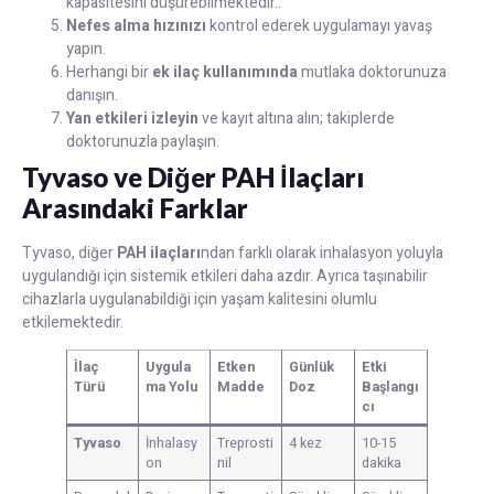
kapasitesini düşürebilmektedir..
Nefes alma hızınızı
kontrol ederek uygulamayı yavaş
yapın.
Herhangi bir
ek ilaç kullanımında
mutlaka doktorunuza
danışın.
Yan etkileri izleyin
ve kayıt altına alın; takiplerde
doktorunuzla paylaşın.
Tyvaso ve Diğer PAH İlaçları
Arasındaki Farklar
Tyvaso, diğer
PAH ilaçları
ndan farklı olarak inhalasyon yoluyla
uygulandığı için sistemik etkileri daha azdır. Ayrıca taşınabilir
cihazlarla uygulanabildiği için yaşam kalitesini olumlu
etkilemektedir.
İlaç
Uygula
Etken
Günlük
Etki
Türü
ma Yolu
Madde
Doz
Başlangı
cı
Tyvaso
İnhalasy
Treprosti
4 kez
10-15
on
nil
dakika