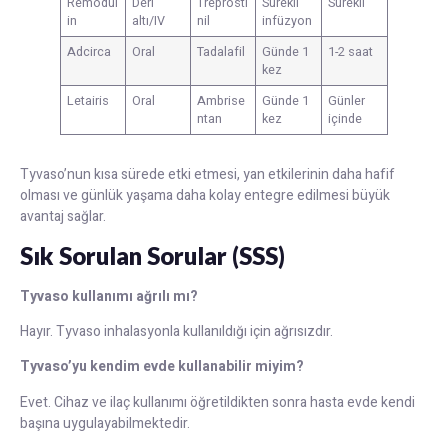
Remodul
Deri
Treprosti
Sürekli
Sürekli
in
altı/IV
nil
infüzyon
Adcirca
Oral
Tadalafil
Günde 1
1-2 saat
kez
Letairis
Oral
Ambrise
Günde 1
Günler
ntan
kez
içinde
Tyvaso’nun kısa sürede etki etmesi, yan etkilerinin daha hafif
olması ve günlük yaşama daha kolay entegre edilmesi büyük
avantaj sağlar.
Sık Sorulan Sorular (SSS)
Tyvaso kullanımı ağrılı mı?
Hayır. Tyvaso inhalasyonla kullanıldığı için ağrısızdır.
Tyvaso’yu kendim evde kullanabilir miyim?
Evet. Cihaz ve ilaç kullanımı öğretildikten sonra hasta evde kendi
başına uygulayabilmektedir.