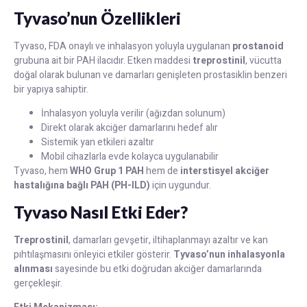
Tyvaso’nun Özellikleri
Tyvaso, FDA onaylı ve inhalasyon yoluyla uygulanan
prostanoid
grubuna ait bir PAH ilacıdır. Etken maddesi
treprostinil
, vücutta
doğal olarak bulunan ve damarları genişleten prostasiklin benzeri
bir yapıya sahiptir.
İnhalasyon yoluyla verilir (ağızdan solunum)
Direkt olarak akciğer damarlarını hedef alır
Sistemik yan etkileri azaltır
Mobil cihazlarla evde kolayca uygulanabilir
Tyvaso, hem
WHO Grup 1 PAH
hem de
interstisyel akciğer
hastalığına bağlı PAH (PH-ILD)
için uygundur.
Tyvaso Nasıl Etki Eder?
Treprostinil
, damarları gevşetir, iltihaplanmayı azaltır ve kan
pıhtılaşmasını önleyici etkiler gösterir.
Tyvaso’nun inhalasyonla
alınması
sayesinde bu etki doğrudan akciğer damarlarında
gerçekleşir.