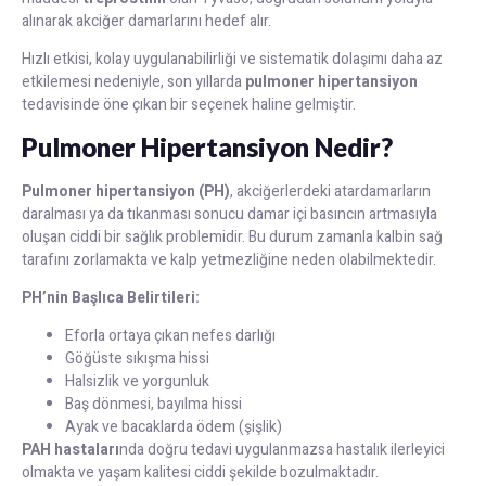
alınarak akciğer damarlarını hedef alır.
Hızlı etkisi, kolay uygulanabilirliği ve sistematik dolaşımı daha az
etkilemesi nedeniyle, son yıllarda
pulmoner hipertansiyon
tedavisinde öne çıkan bir seçenek haline gelmiştir.
Pulmoner Hipertansiyon Nedir?
Pulmoner hipertansiyon (PH)
, akciğerlerdeki atardamarların
daralması ya da tıkanması sonucu damar içi basıncın artmasıyla
oluşan ciddi bir sağlık problemidir. Bu durum zamanla kalbin sağ
tarafını zorlamakta ve kalp yetmezliğine neden olabilmektedir.
PH’nin Başlıca Belirtileri:
Eforla ortaya çıkan nefes darlığı
Göğüste sıkışma hissi
Halsizlik ve yorgunluk
Baş dönmesi, bayılma hissi
Ayak ve bacaklarda ödem (şişlik)
PAH hastaları
nda doğru tedavi uygulanmazsa hastalık ilerleyici
olmakta ve yaşam kalitesi ciddi şekilde bozulmaktadır.