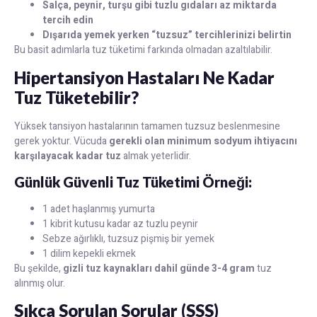
Salça, peynir, turşu gibi tuzlu gıdaları az miktarda
tercih edin
Dışarıda yemek yerken “tuzsuz” tercihlerinizi belirtin
Bu basit adımlarla tuz tüketimi farkında olmadan azaltılabilir.
Hipertansiyon Hastaları Ne Kadar
Tuz Tüketebilir?
Yüksek tansiyon hastalarının tamamen tuzsuz beslenmesine
gerek yoktur. Vücuda
gerekli olan minimum sodyum ihtiyacını
karşılayacak kadar tuz
almak yeterlidir.
Günlük Güvenli Tuz Tüketimi Örneği:
1 adet haşlanmış yumurta
1 kibrit kutusu kadar az tuzlu peynir
Sebze ağırlıklı, tuzsuz pişmiş bir yemek
1 dilim kepekli ekmek
Bu şekilde,
gizli tuz kaynakları dahil günde 3-4 gram
tuz
alınmış olur.
Sıkça Sorulan Sorular (SSS)