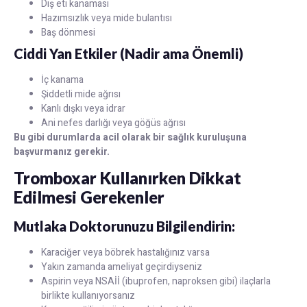
Diş eti kanaması
Hazımsızlık veya mide bulantısı
Baş dönmesi
Ciddi Yan Etkiler (Nadir ama Önemli)
İç kanama
Şiddetli mide ağrısı
Kanlı dışkı veya idrar
Ani nefes darlığı veya göğüs ağrısı
Bu gibi durumlarda acil olarak bir sağlık kuruluşuna
başvurmanız gerekir.
Tromboxar Kullanırken Dikkat
Edilmesi Gerekenler
Mutlaka Doktorunuzu Bilgilendirin:
Karaciğer veya böbrek hastalığınız varsa
Yakın zamanda ameliyat geçirdiyseniz
Aspirin veya NSAİİ (ibuprofen, naproksen gibi) ilaçlarla
birlikte kullanıyorsanız