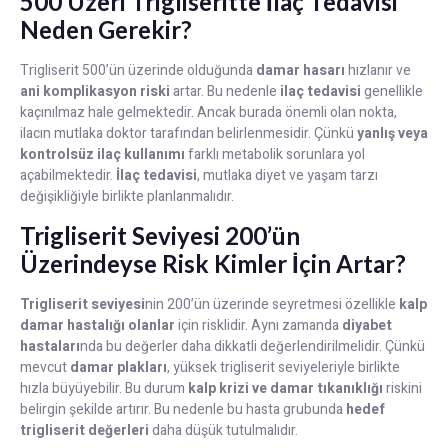
500 Üzeri Trigliseritte İlaç Tedavisi
Neden Gerekir?
Trigliserit 500’ün üzerinde olduğunda
damar hasarı
hızlanır ve
ani komplikasyon riski
artar. Bu nedenle
ilaç tedavisi
genellikle
kaçınılmaz hale gelmektedir. Ancak burada önemli olan nokta,
ilacın mutlaka doktor tarafından belirlenmesidir. Çünkü
yanlış veya
kontrolsüz ilaç kullanımı
farklı metabolik sorunlara yol
açabilmektedir.
İlaç tedavisi
, mutlaka diyet ve yaşam tarzı
değişikliğiyle birlikte planlanmalıdır.
Trigliserit Seviyesi 200’ün
Üzerindeyse Risk Kimler İçin Artar?
Trigliserit seviyesi
nin 200’ün üzerinde seyretmesi özellikle
kalp
damar hastalığı olanlar
için risklidir. Aynı zamanda
diyabet
hastaları
nda bu değerler daha dikkatli değerlendirilmelidir. Çünkü
mevcut
damar plakları
, yüksek trigliserit seviyeleriyle birlikte
hızla büyüyebilir. Bu durum
kalp krizi ve damar tıkanıklığı
riskini
belirgin şekilde artırır. Bu nedenle bu hasta grubunda
hedef
trigliserit değerleri
daha düşük tutulmalıdır.