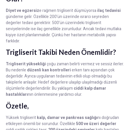
Diyet ve egzersiz
e rağmen trigliserit düşmüyorsa
ilaç tedavisi
gündeme gelir. Özellikle 200’ün üzerinde ısrarcı seyreden
değerler tedavi gerektirir. 500’ün üzerindeki trigliserit
seviyelerinde ise ilaç genellikle zorunludur. Ancak tedavi mutlaka
kişiye özel planlanmalıdır. Çünkü her hastanın metabolik yapısı
farklıdır.
Trigliserit Takibi Neden Önemlidir?
Trigliserit yüksekliği
çoğu zaman belirti vermez ve sessiz ilerler.
Bu nedenle
düzenli kan kontrolleri
erken tanı açısından çok
değerlidir. Ayrıca uygulanan tedavinin etkili olup olmadığı bu
takiplerle anlaşılır. Hedef değerlere ulaşılıp ulaşılmadığı düzenli
ölçümlerle değerlendirilir. Bu yaklaşım
ciddi kalp damar
hastalıkları
nın önlenmesine yardımcı olur.
Özetle,
Yüksek trigliserit
kalp, damar ve pankreas sağlığı
nı doğrudan
etkileyen önemli bir sorundur. Özellikle
500 ve üzeri değerler
ciddi sağlık riskleri taşır.
200 üzerindeki seviyeler
kalp hastaları