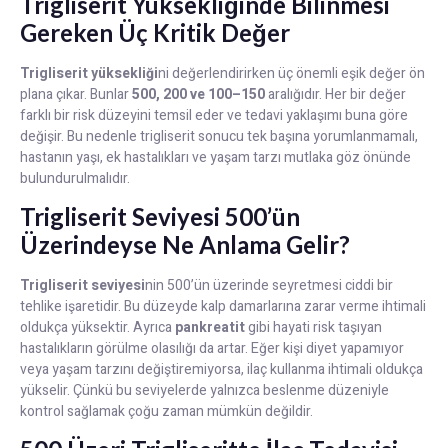
Trigliserit Yüksekliğinde Bilinmesi
Gereken Üç Kritik Değer
Trigliserit yüksekliği
ni değerlendirirken üç önemli eşik değer ön
plana çıkar. Bunlar
500, 200 ve 100–150
aralığıdır. Her bir değer
farklı bir risk düzeyini temsil eder ve tedavi yaklaşımı buna göre
değişir. Bu nedenle trigliserit sonucu tek başına yorumlanmamalı,
hastanın yaşı, ek hastalıkları ve yaşam tarzı mutlaka göz önünde
bulundurulmalıdır.
Trigliserit Seviyesi 500’ün
Üzerindeyse Ne Anlama Gelir?
Trigliserit seviyesi
nin 500’ün üzerinde seyretmesi ciddi bir
tehlike işaretidir. Bu düzeyde kalp damarlarına zarar verme ihtimali
oldukça yüksektir. Ayrıca
pankreatit
gibi hayati risk taşıyan
hastalıkların görülme olasılığı da artar. Eğer kişi diyet yapamıyor
veya yaşam tarzını değiştiremiyorsa, ilaç kullanma ihtimali oldukça
yükselir. Çünkü bu seviyelerde yalnızca beslenme düzeniyle
kontrol sağlamak çoğu zaman mümkün değildir.