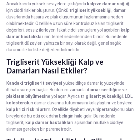
Ancak kanda yüksek seviyelere çıktığında
kalp ve damar sağlığı
için ciddi riskler oluşturur. Çünkü
trigliserit yüksekliği
, damar
duvarlarında hasara ve plak oluşumunun hızlanmasına neden
olabilmektedir. Özellikle uzun süre kontrolsüz kalan trigliserit
değerleri, sessiz ilerleyen fakat ciddi sonuçlara yol açabilen
kalp
damar hastalıkları
nın temel nedenlerinden biridir. Bu nedenle
trigliserit düzeyleri yalnızca bir sayı olarak değil, genel sağlık
durumu ile birlikte değerlendirilmelidir.
Trigliserit Yüksekliği Kalp ve
Damarları Nasıl Etkiler?
Kandaki trigliserit seviyesi
yükseldikçe damar iç yüzeyinde
iltihabi süreçler başlar. Bu durum zamanla
damar sertliği
ne ve
plakların büyümesi
ne yol açar. Ayrıca
trigliserit yüksekliği
,
LDL
kolesterol
ün damar duvarına tutunmasını kolaylaştırır ve böylece
kalp krizi riski
ni artırır. Özellikle diyabeti veya hipertansiyonu olan
bireylerde bu etki çok daha belirgin hale gelir. Bu nedenle
trigliserit,
kalp damar hastalıkları
açısından mutlaka ciddiye
alınması gereken bir parametredir.