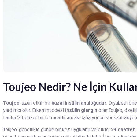
Toujeo Nedir? Ne İçin Kullan
Toujeo
, uzun etkili bir
bazal insülin analoğudur
. Diyabetli bi
yardımcı olur. Etken maddesi
insülin glargin
olan Toujeo, özell
Lantus’a benzer bir formdadır ancak daha yoğun konsantrasyona
Toujeo, genellikle günde bir kez uygulanır ve etkisi
24 saatten
gece boyunca kan şekerini kontrol altında tutar. İlaç, modern diy