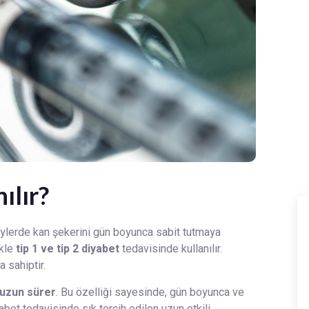
ılır?
reylerde kan şekerini gün boyunca sabit tutmaya
ikle
tip 1 ve tip 2 diyabet
tedavisinde kullanılır.
 sahiptir.
 uzun sürer
. Bu özelliği sayesinde, gün boyunca ve
abet tedavisinde sık tercih edilen uzun etkili