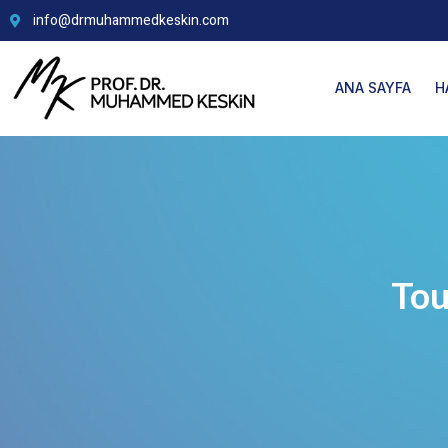
info@drmuhammedkeskin.com
ANA SAYFA
H
Tou