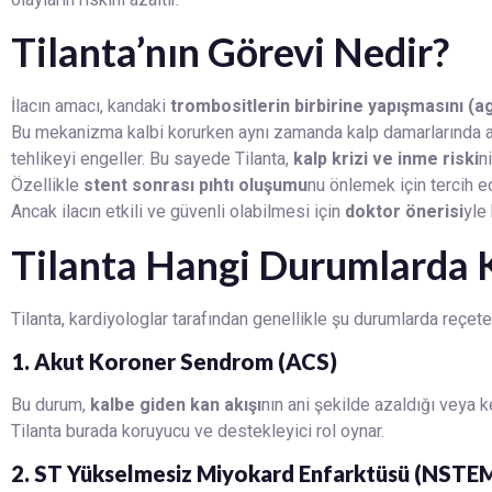
Tilanta’nın Görevi Nedir?
İlacın amacı, kandaki
trombositlerin birbirine yapışmasını (
Bu mekanizma kalbi korurken aynı zamanda kalp damarlarında ani
tehlikeyi engeller. Bu sayede Tilanta,
kalp krizi ve inme riski
n
Özellikle
stent sonrası pıhtı oluşumu
nu önlemek için tercih e
Ancak ilacın etkili ve güvenli olabilmesi için
doktor önerisi
yle 
Tilanta Hangi Durumlarda K
Tilanta, kardiyologlar tarafından genellikle şu durumlarda reçet
1. Akut Koroner Sendrom (ACS)
Bu durum,
kalbe giden kan akışı
nın ani şekilde azaldığı veya kes
Tilanta burada koruyucu ve destekleyici rol oynar.
2. ST Yükselmesiz Miyokard Enfarktüsü (NSTEM