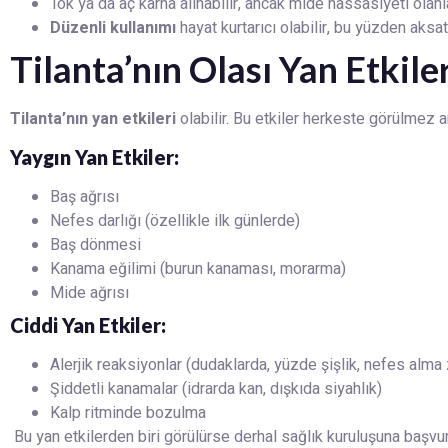
Tok ya da aç karna alınabilir, ancak mide hassasiyeti olanla
Düzenli kullanımı
hayat kurtarıcı olabilir, bu yüzden aksat
Tilanta’nın Olası Yan Etkiler
Tilanta’nın yan etkileri
olabilir. Bu etkiler herkeste görülmez 
Yaygın Yan Etkiler:
Baş ağrısı
Nefes darlığı (özellikle ilk günlerde)
Baş dönmesi
Kanama eğilimi (burun kanaması, morarma)
Mide ağrısı
Ciddi Yan Etkiler:
Alerjik reaksiyonlar (dudaklarda, yüzde şişlik, nefes alma
Şiddetli kanamalar (idrarda kan, dışkıda siyahlık)
Kalp ritminde bozulma
Bu yan etkilerden biri görülürse derhal sağlık kuruluşuna başvur