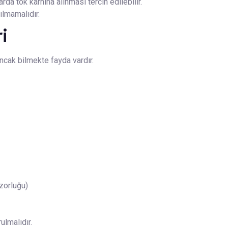
rda tok karnına alınması tercih edilebilir.
ılmamalıdır.
i
ancak bilmekte fayda vardır.
 zorluğu)
ulmalıdır.