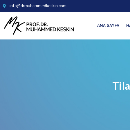
info@drmuhammedkeskin.com
ANA SAYFA
H
Tila