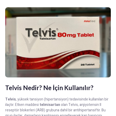
Telvis Nedir? Ne İçin Kullanılır?
Telvis
, yüksek tansiyon (hipertansiyon) tedavisinde kullanılan bir
ilaçtır. Etken maddesi
telmisartan
olan Telvis, anjiyotensin II
reseptör blokerleri (ARB) grubuna dahil bir antihipertansiftir. Bu
grup ilaçlar, damarların kasılmasını engelleyerek kan basıncını