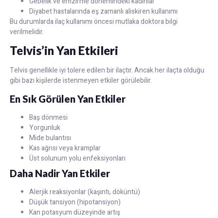
Gebelik ve emzirme dönemindeki kadınlar
Diyabet hastalarında eş zamanlı aliskiren kullanımı
Bu durumlarda ilaç kullanımı öncesi mutlaka doktora bilgi
verilmelidir.
Telvis’in Yan Etkileri
Telvis genellikle iyi tolere edilen bir ilaçtır. Ancak her ilaçta olduğu
gibi bazı kişilerde istenmeyen etkiler görülebilir.
En Sık Görülen Yan Etkiler
Baş dönmesi
Yorgunluk
Mide bulantısı
Kas ağrısı veya kramplar
Üst solunum yolu enfeksiyonları
Daha Nadir Yan Etkiler
Alerjik reaksiyonlar (kaşıntı, döküntü)
Düşük tansiyon (hipotansiyon)
Kan potasyum düzeyinde artış