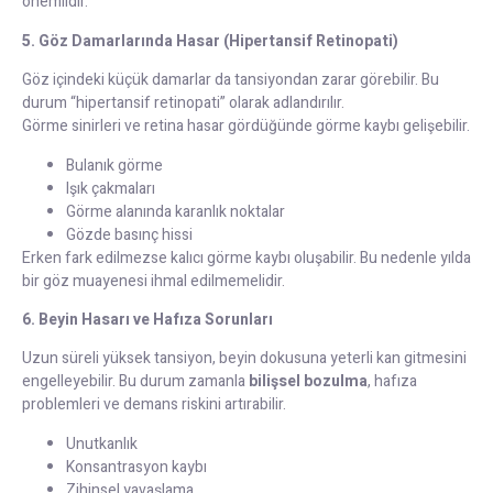
önemlidir.
5. Göz Damarlarında Hasar (Hipertansif Retinopati)
Göz içindeki küçük damarlar da tansiyondan zarar görebilir. Bu
durum “hipertansif retinopati” olarak adlandırılır.
Görme sinirleri ve retina hasar gördüğünde görme kaybı gelişebilir.
Bulanık görme
Işık çakmaları
Görme alanında karanlık noktalar
Gözde basınç hissi
Erken fark edilmezse kalıcı görme kaybı oluşabilir. Bu nedenle yılda
bir göz muayenesi ihmal edilmemelidir.
6. Beyin Hasarı ve Hafıza Sorunları
Uzun süreli yüksek tansiyon, beyin dokusuna yeterli kan gitmesini
engelleyebilir. Bu durum zamanla
bilişsel bozulma
, hafıza
problemleri ve demans riskini artırabilir.
Unutkanlık
Konsantrasyon kaybı
Zihinsel yavaşlama