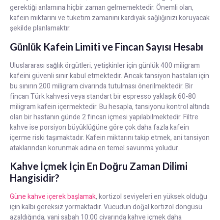
gerektiği anlamına hiçbir zaman gelmemektedir. Önemli olan,
kafein miktarını ve tüketim zamanını kardiyak sağlığınızı koruyacak
şekilde planlamaktır.
Günlük Kafein Limiti ve Fincan Sayısı Hesabı
Uluslararası sağlık örgütleri, yetişkinler için günlük 400 miligram
kafeini güvenli sınır kabul etmektedir. Ancak tansiyon hastaları için
bu sınırın 200 miligram civarında tutulması önerilmektedir. Bir
fincan Türk kahvesi veya standart bir espresso yaklaşık 60-80
miligram kafein içermektedir. Bu hesapla, tansiyonu kontrol altında
olan bir hastanın günde 2 fincan içmesi yapılabilmektedir. Filtre
kahve ise porsiyon büyüklüğüne göre çok daha fazla kafein
içerme riski taşımaktadır. Kafein miktarını takip etmek, ani tansiyon
ataklarından korunmak adına en temel savunma yoludur.
Kahve İçmek İçin En Doğru Zaman Dilimi
Hangisidir?
Güne kahve içerek başlamak
, kortizol seviyeleri en yüksek olduğu
için kalbi gereksiz yormaktadır. Vücudun doğal kortizol döngüsü
azaldığında, yani sabah 10:00 civarında kahve içmek daha