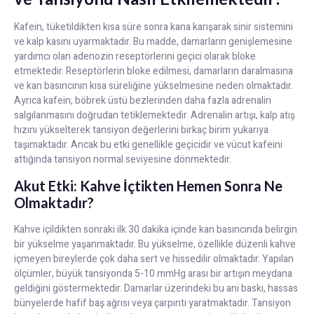
Kafein, tüketildikten kısa süre sonra kana karışarak sinir sistemini
ve kalp kasını uyarmaktadır. Bu madde, damarların genişlemesine
yardımcı olan adenozin reseptörlerini geçici olarak bloke
etmektedir. Reseptörlerin bloke edilmesi, damarların daralmasına
ve kan basıncının kısa süreliğine yükselmesine neden olmaktadır.
Ayrıca kafein, böbrek üstü bezlerinden daha fazla adrenalin
salgılanmasını doğrudan tetiklemektedir. Adrenalin artışı, kalp atış
hızını yükselterek tansiyon değerlerini birkaç birim yukarıya
taşımaktadır. Ancak bu etki genellikle geçicidir ve vücut kafeini
attığında tansiyon normal seviyesine dönmektedir.
Akut Etki: Kahve İçtikten Hemen Sonra Ne
Olmaktadır?
Kahve içildikten sonraki ilk 30 dakika içinde kan basıncında belirgin
bir yükselme yaşanmaktadır. Bu yükselme, özellikle düzenli kahve
içmeyen bireylerde çok daha sert ve hissedilir olmaktadır. Yapılan
ölçümler, büyük tansiyonda 5-10 mmHg arası bir artışın meydana
geldiğini göstermektedir. Damarlar üzerindeki bu ani baskı, hassas
bünyelerde hafif baş ağrısı veya çarpıntı yaratmaktadır. Tansiyon