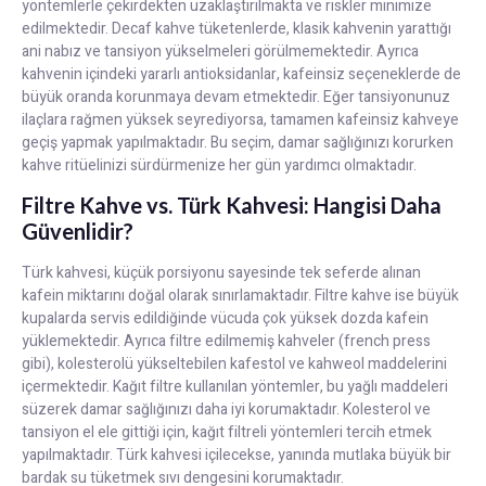
yöntemlerle çekirdekten uzaklaştırılmakta ve riskler minimize
edilmektedir. Decaf kahve tüketenlerde, klasik kahvenin yarattığı
ani nabız ve tansiyon yükselmeleri görülmemektedir. Ayrıca
kahvenin içindeki yararlı antioksidanlar, kafeinsiz seçeneklerde de
büyük oranda korunmaya devam etmektedir. Eğer tansiyonunuz
ilaçlara rağmen yüksek seyrediyorsa, tamamen kafeinsiz kahveye
geçiş yapmak yapılmaktadır. Bu seçim, damar sağlığınızı korurken
kahve ritüelinizi sürdürmenize her gün yardımcı olmaktadır.
Filtre Kahve vs. Türk Kahvesi: Hangisi Daha
Güvenlidir?
Türk kahvesi, küçük porsiyonu sayesinde tek seferde alınan
kafein miktarını doğal olarak sınırlamaktadır. Filtre kahve ise büyük
kupalarda servis edildiğinde vücuda çok yüksek dozda kafein
yüklemektedir. Ayrıca filtre edilmemiş kahveler (french press
gibi), kolesterolü yükseltebilen kafestol ve kahweol maddelerini
içermektedir. Kağıt filtre kullanılan yöntemler, bu yağlı maddeleri
süzerek damar sağlığınızı daha iyi korumaktadır. Kolesterol ve
tansiyon el ele gittiği için, kağıt filtreli yöntemleri tercih etmek
yapılmaktadır. Türk kahvesi içilecekse, yanında mutlaka büyük bir
bardak su tüketmek sıvı dengesini korumaktadır.