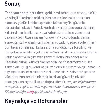
Sonuç,
Tansiyon hastaları kahve içebilir mi
sorusunun cevabı, ölçülü
ve bilinçli tüketimde saklıdır. Kan basıncı kontrol altında olan
hastalar, günlük limitleri aşmadan kahve keyfini güvenle
sürdürebilmektedir. Ancak kontrolsüz hipertansiyonu olanların,
kafein alımını kısıtlaması veya kafeinsiz ürünlere yönelmesi
yapılmaktadır. Uzun yaşam (longevity) yolculuğunda, damar
esnekliğinizi korumak için kafeinin vücudunuzdaki etkilerini her
gün takip etmelisiniz. Kalbiniz, ona sunduğunuz bu bilinçli ve
dengeli alışkanlıklarla çok daha sağlıklı bir ritimle atacaktır. Bilimsel
veriler, abartıya kaçılmayan kahve tüketiminin genel sağlık
üzerinde olumlu etkileri olabileceğini de göstermektedir. Her
zaman olduğu gibi, kendi sağlık verilerinizi bir kardiyoloji uzmanı ile
paylaşarak kişisel sınırlarınızı belirlemelisiniz. Kahvenizi içerken
vücudunuzun sesini dinlemek, kardiyak güvenliğiniz için
atacağınız en kıymetli ve en doğru adımdır.
Bu yazı bilgilendirme
amaçlıdır. Teşhis ve tedavi için mutlaka doktorunuza danışınız.
Dilerseniz diğer
blog
içeriklerimizi de okuyun.
Kaynakça ve Referanslar