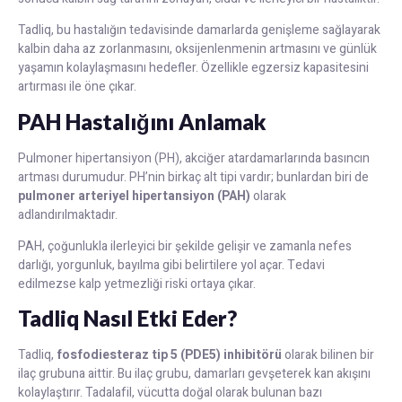
Tadliq, bu hastalığın tedavisinde damarlarda genişleme sağlayarak
kalbin daha az zorlanmasını, oksijenlenmenin artmasını ve günlük
yaşamın kolaylaşmasını hedefler. Özellikle egzersiz kapasitesini
artırması ile öne çıkar.
PAH Hastalığını Anlamak
Pulmoner hipertansiyon (PH), akciğer atardamarlarında basıncın
artması durumudur. PH’nin birkaç alt tipi vardır; bunlardan biri de
pulmoner arteriyel hipertansiyon (PAH)
olarak
adlandırılmaktadır.
PAH, çoğunlukla ilerleyici bir şekilde gelişir ve zamanla nefes
darlığı, yorgunluk, bayılma gibi belirtilere yol açar. Tedavi
edilmezse kalp yetmezliği riski ortaya çıkar.
Tadliq Nasıl Etki Eder?
Tadliq,
fosfodiesteraz tip 5 (PDE5) inhibitörü
olarak bilinen bir
ilaç grubuna aittir. Bu ilaç grubu, damarları gevşeterek kan akışını
kolaylaştırır. Tadalafil, vücutta doğal olarak bulunan bazı