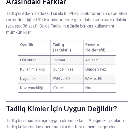
Arasındaki Farklar
Tadliq’in etken maddesi
tadalafil
, PDE5 inhibitörlerinin uzun etkili
formudur. Diğer PDE5 inhibitörlerine göre daha uzun süre etkilidir
(yaklaşık 36 saat). Bu da Tadliq’in
günde bir kez
kullanımını
mümkün kılar.
Özellik
Tadliq
Revatio
(Tadalafil)
(Sildenafil)
Etki süresi
36 saat
4-6 saat
Kullanım sıklığı
Günde 1 kez
Günde 3 kez
Uygunluk
PAH ve ED
PAH ve ED
Doz esnekliği
Yüksek
Orta
Tadliq Kimler İçin Uygun Değildir?
Tadliq bazı hastalar için uygun olmamaktadır. Aşağıdaki grupların
Tadliq kullanmadan önce mutlaka doktora danışması gerekir: