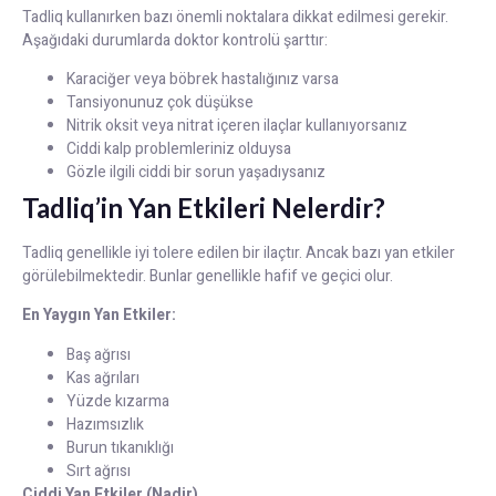
Tadliq kullanırken bazı önemli noktalara dikkat edilmesi gerekir.
Aşağıdaki durumlarda doktor kontrolü şarttır:
Karaciğer veya böbrek hastalığınız varsa
Tansiyonunuz çok düşükse
Nitrik oksit veya nitrat içeren ilaçlar kullanıyorsanız
Ciddi kalp problemleriniz olduysa
Gözle ilgili ciddi bir sorun yaşadıysanız
Tadliq’in Yan Etkileri Nelerdir?
Tadliq genellikle iyi tolere edilen bir ilaçtır. Ancak bazı yan etkiler
görülebilmektedir. Bunlar genellikle hafif ve geçici olur.
En Yaygın Yan Etkiler:
Baş ağrısı
Kas ağrıları
Yüzde kızarma
Hazımsızlık
Burun tıkanıklığı
Sırt ağrısı
Ciddi Yan Etkiler (Nadir)