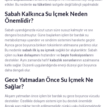
etkiler. Bu nedenle
su tüketimi
rastgele değil bilinçli yapılmalıdır.
Sabah Kalkınca Su İçmek Neden
Önemlidir?
Sabah uyandığınızda vücut uzun süre susuz kalmıştır ve sıvı
dengesi bozulmuştur. Güne başlarken içilen bir bardak su
metabolizmayı uyandırır ve sindirim sistemini harekete geçirir.
Ayrıca gece boyunca biriken toksinlerin atılmasına yardımcı olur.
Bu nedenle
sabah ilk iş su içmek
sağlıklı bir alışkanlıktır. Sabah
içilen su
kan dolaşımı
nı hızlandırır ve
beyin fonksiyonları
nı
destekler. Aynı zamanda hafif
kabızlık sorunları
nın azalmasına
katkı sağlar. Düzenli uygulandığında enerji düzeyi gün boyunca
daha dengeli olur.
Gece Yatmadan Önce Su İçmek Ne
Sağlar?
Akşam yatmadan önce içilen bir bardak su gece boyunca vücudu
destekler. Özellikle dolaşım sistemi için bu destek önemlidir.
Ancak aşırı miktar tercih edilmemelidir çünkü uyku bölünmektedir.