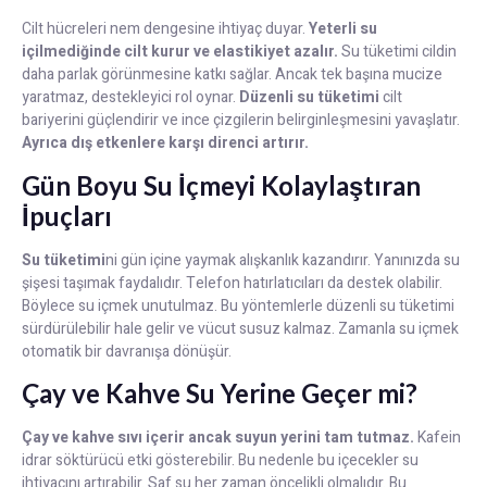
Cilt hücreleri nem dengesine ihtiyaç duyar.
Yeterli su
içilmediğinde cilt kurur ve elastikiyet azalır.
Su tüketimi cildin
daha parlak görünmesine katkı sağlar. Ancak tek başına mucize
yaratmaz, destekleyici rol oynar.
Düzenli su tüketimi
cilt
bariyerini güçlendirir ve ince çizgilerin belirginleşmesini yavaşlatır.
Ayrıca dış etkenlere karşı direnci artırır.
Gün Boyu Su İçmeyi Kolaylaştıran
İpuçları
Su tüketimi
ni gün içine yaymak alışkanlık kazandırır. Yanınızda su
şişesi taşımak faydalıdır. Telefon hatırlatıcıları da destek olabilir.
Böylece su içmek unutulmaz. Bu yöntemlerle düzenli su tüketimi
sürdürülebilir hale gelir ve vücut susuz kalmaz. Zamanla su içmek
otomatik bir davranışa dönüşür.
Çay ve Kahve Su Yerine Geçer mi?
Çay ve kahve sıvı içerir ancak suyun yerini tam tutmaz.
Kafein
idrar söktürücü etki gösterebilir. Bu nedenle bu içecekler su
ihtiyacını artırabilir. Saf su her zaman öncelikli olmalıdır. Bu