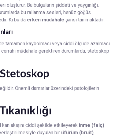
i oluşturur. Bu bulguların şiddeti ve yaygınlığı,
durumlarda bu rallanma sesleri, henüz göğüs
dir. Ki bu da
erken müdahale
şansı tanımaktadır.
nları
gede tamamen kaybolması veya ciddi ölçüde azalması
l cerrahi müdahale gerektiren durumlarda, stetoskop
 Stetoskop
eğildir. Önemli damarlar üzerindeki patolojilerin
Tıkanıklığı
l kan akışını ciddi şekilde etkileyerek
inme (felç)
yerleştirilmesiyle duyulan bir
üfürüm (bruit)
,