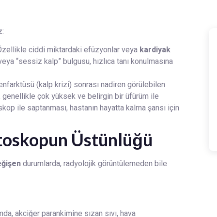
z:
zellikle ciddi miktardaki efüzyonlar veya
kardiyak
eya “sessiz kalp” bulgusu, hızlıca tanı konulmasına
nfarktüsü (kalp krizi) sonrası nadiren görülebilen
genellikle çok yüksek ve belirgin bir üfürüm ile
skop ile saptanması, hastanın hayatta kalma şansı için
etoskopun Üstünlüğü
eğişen
durumlarda, radyolojik görüntülemeden bile
mda, akciğer parankimine sızan sıvı, hava