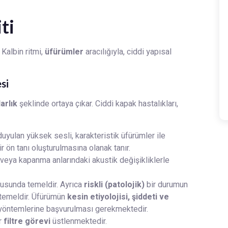
ti
Kalbin ritmi,
üfürümler
aracılığıyla, ciddi yapısal
si
arlık
şeklinde ortaya çıkar. Ciddi kapak hastalıkları,
yulan yüksek sesli, karakteristik üfürümler ile
r ön tanı oluşturulmasına olanak tanır.
a veya kapanma anlarındaki akustik değişikliklerle
usunda temeldir. Ayrıca
riskli (patolojik)
bir durumun
 temeldir. Üfürümün
kesin etiyolojisi, şiddeti ve
 yöntemlerine başvurulması gerekmektedir.
r
filtre görevi
üstlenmektedir.