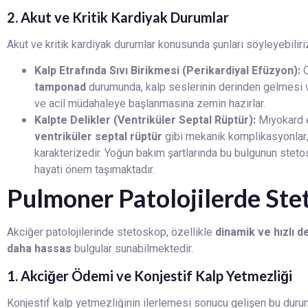
2. Akut ve Kritik Kardiyak Durumlar
Akut ve kritik kardiyak durumlar konusunda şunları söyleyebiliri
Kalp Etrafında Sıvı Birikmesi (Perikardiyal Efüzyon):
Ö
tamponad
durumunda, kalp seslerinin derinden gelmesi v
ve acil müdahaleye başlanmasına zemin hazırlar.
Kalpte Delikler (Ventriküler Septal Rüptür):
Miyokard e
ventriküler septal rüptür
gibi mekanik komplikasyonlar, 
karakterizedir. Yoğun bakım şartlarında bu bulgunun steto
hayati önem taşımaktadır.
Pulmoner Patolojilerde St
Akciğer patolojilerinde stetoskop, özellikle
dinamik ve hızlı d
daha hassas
bulgular sunabilmektedir.
1. Akciğer Ödemi ve Konjestif Kalp Yetmezliği
Konjestif kalp yetmezliğinin ilerlemesi sonucu gelişen bu duru