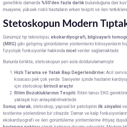
genellikle damarda
%50’den fazla darlık
bulunduğuna dair kuvve
muayene, yüksek riskli hastaların erken tespiti ve ileri tetkikl
Stetoskopun Modern Tıptak
Günümüz tıp teknolojisi,
ekokardiyografi, bilgisayarlı tomo
(MRG)
gibi gelişmiş görüntüleme yöntemlerini klinisyenlerin hi
fizyolojik fonksiyonlar hakkında
nicel
veriler sağlamaktadır.
Bununla birlikte, stetoskopun yeri asla doldurulamamıştır.
Hızlı Tarama ve Yatak Başı Değerlendirme:
Acil servis
kısacası pek çok yerde. Saniyeler içinde hastanın kardiy
için stetoskop
birincil araçtır
.
Ritim Bozukluklarının Tespiti:
Ritim tanısı EKG gerektiri
yaklaşık hızı anlaşılabilmektedir.
Sonuç olarak
, stetoskop, yapısal bir patolojinin
ilk sinyalini
ve
testlerine yönlendiren bir cihazdır. Damar ve kalp fonksiyonları
ekokardiyografi ve ileri görüntüleme yöntemlerine ihtiyaç duyul