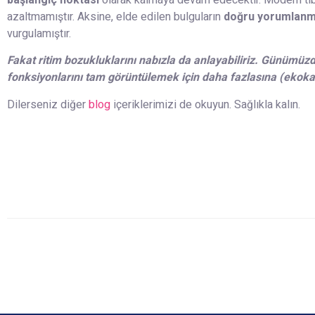
başlangıç noktası
olarak kalmaya devam edecektir. Modern tıbb
azaltmamıştır. Aksine, elde edilen bulguların
doğru yorumlanma
vurgulamıştır.
Fakat ritim bozukluklarını nabızla da anlayabiliriz. Günümüz
fonksiyonlarını tam görüntülemek için daha fazlasına (ekokard
Dilerseniz diğer
blog
içeriklerimizi de okuyun. Sağlıkla kalın.