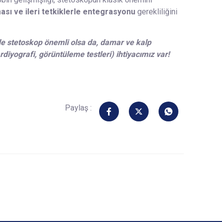
ın gelişmişliği, stetoskopun klasik önemini
sı ve ileri tetkiklerle entegrasyonu
gerekliliğini
de stetoskop önemli olsa da, damar ve kalp
iyografi, görüntüleme testleri) ihtiyacımız var!
Paylaş :