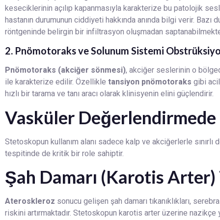
keseciklerinin açılıp kapanmasıyla karakterize bu patolojik sesler
hastanın durumunun ciddiyeti hakkında anında bilgi verir. Bazı 
röntgeninde belirgin bir infiltrasyon oluşmadan saptanabilmekte
2. Pnömotoraks ve Solunum Sistemi Obstrüksiyo
Pnömotoraks (akciğer sönmesi)
, akciğer seslerinin o böl
ile karakterize edilir. Özellikle
tansiyon pnömotoraks
gibi aci
hızlı bir tarama ve tanı aracı olarak klinisyenin elini güçlendirir.
Vasküler Değerlendirmede
Stetoskopun kullanım alanı sadece kalp ve akciğerlerle sınırlı d
tespitinde de kritik bir role sahiptir.
Şah Damarı (Karotis Arter) 
Ateroskleroz
sonucu gelişen şah damarı tıkanıklıkları, serebra
riskini artırmaktadır. Stetoskopun karotis arter üzerine nazikçe 