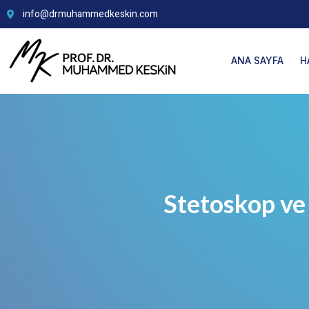
info@drmuhammedkeskin.com
ANA SAYFA
H
Stetoskop ve 