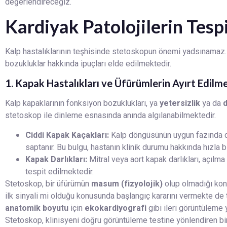
değerlendireceğiz.
Kardiyak Patolojilerin Tespi
Kalp hastalıklarının teşhisinde stetoskopun önemi yadsınamaz. 
bozukluklar hakkında ipuçları elde edilmektedir.
1. Kapak Hastalıkları ve Üfürümlerin Ayırt Edilme
Kalp kapaklarının fonksiyon bozuklukları, ya
yetersizlik
ya da
d
stetoskop ile dinleme esnasında anında algılanabilmektedir.
Ciddi Kapak Kaçakları:
Kalp döngüsünün uygun fazında du
saptanır. Bu bulgu, hastanın klinik durumu hakkında hızla bi
Kapak Darlıkları:
Mitral veya aort kapak darlıkları, açılm
tespit edilmektedir.
Stetoskop, bir üfürümün
masum (fizyolojik)
olup olmadığı kon
ilk sinyali mi olduğu konusunda başlangıç kararını vermekte de
anatomik boyutu
için
ekokardiyografi
gibi ileri görüntüleme
Stetoskop, klinisyeni doğru görüntüleme testine yönlendiren bi