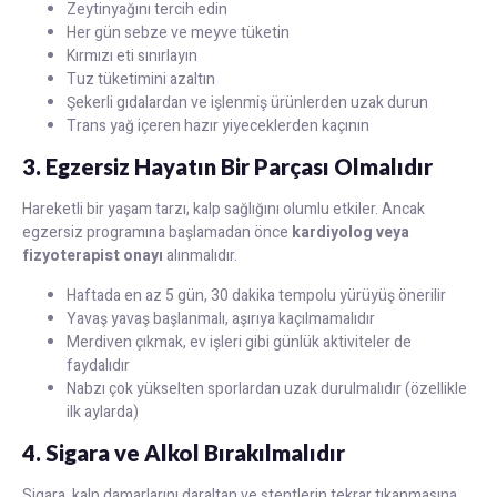
Zeytinyağını tercih edin
Her gün sebze ve meyve tüketin
Kırmızı eti sınırlayın
Tuz tüketimini azaltın
Şekerli gıdalardan ve işlenmiş ürünlerden uzak durun
Trans yağ içeren hazır yiyeceklerden kaçının
3. Egzersiz Hayatın Bir Parçası Olmalıdır
Hareketli bir yaşam tarzı, kalp sağlığını olumlu etkiler. Ancak
egzersiz programına başlamadan önce
kardiyolog veya
fizyoterapist onayı
alınmalıdır.
Haftada en az 5 gün, 30 dakika tempolu yürüyüş önerilir
Yavaş yavaş başlanmalı, aşırıya kaçılmamalıdır
Merdiven çıkmak, ev işleri gibi günlük aktiviteler de
faydalıdır
Nabzı çok yükselten sporlardan uzak durulmalıdır (özellikle
ilk aylarda)
4. Sigara ve Alkol Bırakılmalıdır
Sigara, kalp damarlarını daraltan ve stentlerin tekrar tıkanmasına