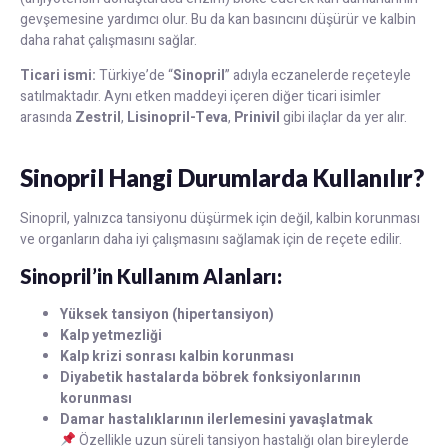
gevşemesine yardımcı olur. Bu da kan basıncını düşürür ve kalbin
daha rahat çalışmasını sağlar.
Ticari ismi:
Türkiye’de “
Sinopril
” adıyla eczanelerde reçeteyle
satılmaktadır. Aynı etken maddeyi içeren diğer ticari isimler
arasında
Zestril
,
Lisinopril-Teva
,
Prinivil
gibi ilaçlar da yer alır.
Sinopril Hangi Durumlarda Kullanılır?
Sinopril, yalnızca tansiyonu düşürmek için değil, kalbin korunması
ve organların daha iyi çalışmasını sağlamak için de reçete edilir.
Sinopril’in Kullanım Alanları:
Yüksek tansiyon (hipertansiyon)
Kalp yetmezliği
Kalp krizi sonrası kalbin korunması
Diyabetik hastalarda böbrek fonksiyonlarının
korunması
Damar hastalıklarının ilerlemesini yavaşlatmak
Özellikle uzun süreli tansiyon hastalığı olan bireylerde