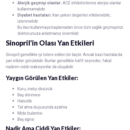
Alerjik geçmişi olanlar:
ACE inhibitörlerine alerjisi olanlar
kullanmamalıdır.
Diyabet hastaları:
Kan şekeri değerleri etkilenebilir,
izlenmelidir.
Bu ilacı kullanmaya başlamadan önce tüm sağlık geçmişinizi
doktorunuza anlatmanız önemlidir.
Sinopril’in Olası Yan Etkileri
Sinopril genellikle iyi tolere edilen bir ilaçtır. Ancak bazı hastalarda
yan etkiler görülebilir. Bunlar genellikle hafif seyreder, fakat
nadiren ciddi reaksiyonlar da oluşabilir.
Yaygın Görülen Yan Etkiler:
Kuru, inatçı öksürük
Baş dönmesi
Halsizlik
Tat alma duyusunda azalma
Mide bulantısı
Baş ağrısı
Nadir Ama Ciddi Yan Etkiler: