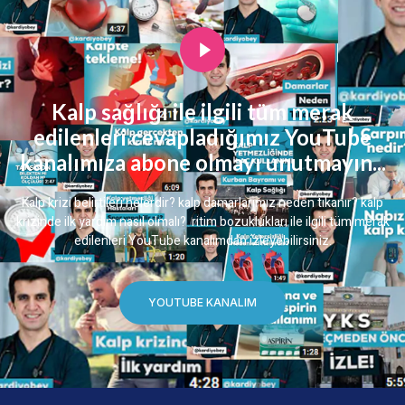
Kalp sağlığı ile ilgili tüm merak
edilenleri cevapladığımız YouTube
kanalımıza abone olmayı unutmayın...
Kalp krizi belirtileri nelerdir? kalp damarlarımız neden tıkanır? kalp
krizinde ilk yardım nasıl olmalı? ritim bozuklukları ile ilgili tüm merak
edilenleri YouTube kanalımdan izleyebilirsiniz.
YOUTUBE KANALIM