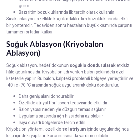
görür
Bazı ritim bozukluklarında ilk tercih olarak kullanılır
Sıcak ablasyon, özellikle küçük odaklı ritim bozukluklarında etkili
bir yöntemdir. Tedaviden sonra hastaların büyük kısmında çarpıntı
tamamen ortadan kalkar.
Soğuk Ablasyon (Kriyobalon
Ablasyon)
Soğuk ablasyon, hedef dokunun
soğukla dondurularak
etkisiz
hâle getirilmesidir. Kriyobalon adı verilen balon şeklindeki özel
kateterle yapılır. Bu balon, kalpteki problemli bölgeye yerleştirilir ve
-40 ile -70 °C arasında soğuk uygulanarak doku dondurulur.
Daha geniş alanı dondurabilir
Özellikle atriyal fibrilasyon tedavisinde etkilidir
Balon yapısı nedeniyle düzgün temas sağlanır
Uygulama sırasında ağrı hissi daha az olabilir
Isıya duyarlı bölgelerde tercih edilir
Kriyobalon yöntemi, özellikle
sol atriyum
içinde uygulandığında
kalp içindeki yapıların korunmasına da yardımcı olabilir.