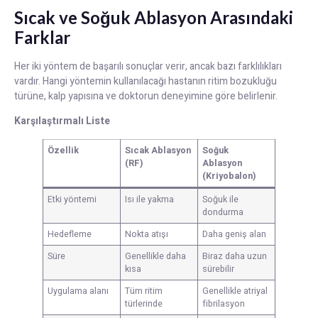
Sıcak ve Soğuk Ablasyon Arasındaki
Farklar
Her iki yöntem de başarılı sonuçlar verir, ancak bazı farklılıkları
vardır. Hangi yöntemin kullanılacağı hastanın ritim bozukluğu
türüne, kalp yapısına ve doktorun deneyimine göre belirlenir.
Karşılaştırmalı Liste
Özellik
Sıcak Ablasyon
Soğuk
(RF)
Ablasyon
(Kriyobalon)
Etki yöntemi
Isı ile yakma
Soğuk ile
dondurma
Hedefleme
Nokta atışı
Daha geniş alan
Süre
Genellikle daha
Biraz daha uzun
kısa
sürebilir
Uygulama alanı
Tüm ritim
Genellikle atriyal
türlerinde
fibrilasyon