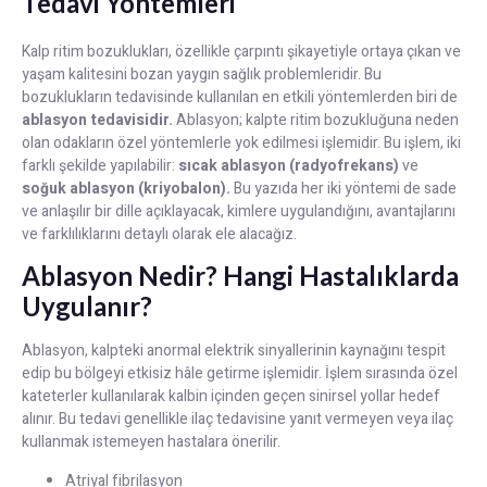
Tedavi Yöntemleri
Kalp ritim bozuklukları, özellikle çarpıntı şikayetiyle ortaya çıkan ve
yaşam kalitesini bozan yaygın sağlık problemleridir. Bu
bozuklukların tedavisinde kullanılan en etkili yöntemlerden biri de
ablasyon tedavisidir.
Ablasyon; kalpte ritim bozukluğuna neden
olan odakların özel yöntemlerle yok edilmesi işlemidir. Bu işlem, iki
farklı şekilde yapılabilir:
sıcak ablasyon (radyofrekans)
ve
soğuk ablasyon (kriyobalon).
Bu yazıda her iki yöntemi de sade
ve anlaşılır bir dille açıklayacak, kimlere uygulandığını, avantajlarını
ve farklılıklarını detaylı olarak ele alacağız.
Ablasyon Nedir? Hangi Hastalıklarda
Uygulanır?
Ablasyon, kalpteki anormal elektrik sinyallerinin kaynağını tespit
edip bu bölgeyi etkisiz hâle getirme işlemidir. İşlem sırasında özel
kateterler kullanılarak kalbin içinden geçen sinirsel yollar hedef
alınır. Bu tedavi genellikle ilaç tedavisine yanıt vermeyen veya ilaç
kullanmak istemeyen hastalara önerilir.
Atriyal fibrilasyon