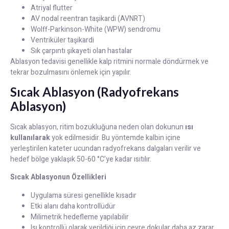
Atriyal flutter
AV nodal reentran taşikardi (AVNRT)
Wolff-Parkinson-White (WPW) sendromu
Ventriküler taşikardi
Sık çarpıntı şikayeti olan hastalar
Ablasyon tedavisi genellikle kalp ritmini normale döndürmek ve
tekrar bozulmasını önlemek için yapılır.
Sıcak Ablasyon (Radyofrekans
Ablasyon)
Sıcak ablasyon, ritim bozukluğuna neden olan dokunun
ısı
kullanılarak
yok edilmesidir. Bu yöntemde kalbin içine
yerleştirilen kateter ucundan radyofrekans dalgaları verilir ve
hedef bölge yaklaşık 50-60 °C’ye kadar ısıtılır.
Sıcak Ablasyonun Özellikleri
Uygulama süresi genellikle kısadır
Etki alanı daha kontrollüdür
Milimetrik hedefleme yapılabilir
Isı kontrollü olarak verildiği için çevre dokular daha az zarar