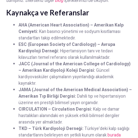
danışınız.
Dilerseniz diğer
blog
içeriklerimizi de okuyun.
Kaynakça ve Referanslar
AHA (American Heart Association) – Amerikan Kalp
Cemiyeti:
Kan basıncı yönetimi ve sodyum kısıtlaması
standartları takip edilmektedir.
ESC (European Society of Cardiology) – Avrupa
Kardiyoloji Derneği:
Hipertansiyon tanı ve tedavi
kılavuzları temel referans olarak kullanılmaktadır.
JACC (Journal of the American College of Cardiology)
– Amerikan Kardiyoloji Koleji Dergisi:
Güncel
kardiyovasküler çalışmaların yayınlandığı akademik
kaynaktır.
JAMA (Journal of the American Medical Association) –
Amerikan Tıp Birliği Dergisi:
Dahili tıp ve hipertansiyon
üzerine en prestijli bilimsel yayın organıdır.
CIRCULATION – Circulation Dergisi:
Kalp ve damar
hastalıkları alanındaki en yüksek etkili bilimsel dergiler
arasında yer almaktadır.
TKD – Türk Kardiyoloji Derneği:
Türkiye’deki kalp sağlığı
standartlarını belirleyen en yetkili kurum olarak
burada