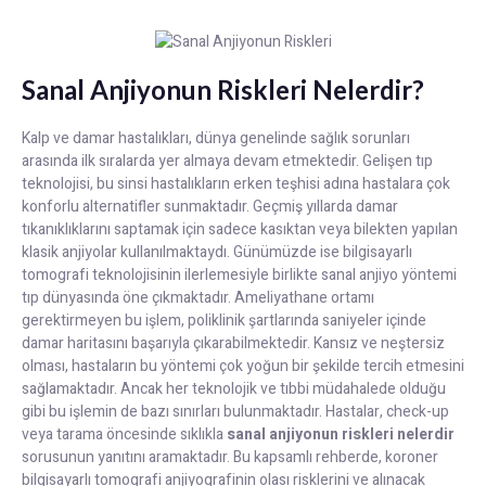
Sanal Anjiyonun Riskleri Nelerdir?
Kalp ve damar hastalıkları, dünya genelinde sağlık sorunları
arasında ilk sıralarda yer almaya devam etmektedir. Gelişen tıp
teknolojisi, bu sinsi hastalıkların erken teşhisi adına hastalara çok
konforlu alternatifler sunmaktadır. Geçmiş yıllarda damar
tıkanıklıklarını saptamak için sadece kasıktan veya bilekten yapılan
klasik anjiyolar kullanılmaktaydı. Günümüzde ise bilgisayarlı
tomografi teknolojisinin ilerlemesiyle birlikte sanal anjiyo yöntemi
tıp dünyasında öne çıkmaktadır. Ameliyathane ortamı
gerektirmeyen bu işlem, poliklinik şartlarında saniyeler içinde
damar haritasını başarıyla çıkarabilmektedir. Kansız ve neştersiz
olması, hastaların bu yöntemi çok yoğun bir şekilde tercih etmesini
sağlamaktadır. Ancak her teknolojik ve tıbbi müdahalede olduğu
gibi bu işlemin de bazı sınırları bulunmaktadır. Hastalar, check-up
veya tarama öncesinde sıklıkla
sanal anjiyonun riskleri nelerdir
sorusunun yanıtını aramaktadır. Bu kapsamlı rehberde, koroner
bilgisayarlı tomografi anjiyografinin olası risklerini ve alınacak