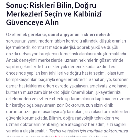
Sonuç: Riskleri Bilin, Doğru
Merkezleri Seçin ve Kalbinizi
Güvenceye Alın
Özetlemek gerekirse,
sanal anjiyonun riskleri nelerdir
sorusunun yanıtı modern tıbbın kontrolü altındaki düşük oranları
içermektedir. Kontrast madde alerjisi, böbrek yükü ve düşük
dozda radyasyon bu işlemin temel risk alanlarını oluşturmaktadır.
Ancak deneyimli merkezlerde, uzman hekimlerin gözetiminde
yapılan çekimlerde bu riskler yok denecek kadar azdır. Test
öncesinde yapılan kan tahlilleri ve doğru hasta seçimi, olası tüm
komplikasyonları başarıyla engellemektedir. Sanal anjiyo, koroner
damar hastalıklarını erken evrede yakalayan, ameliyatsız ve hayat
kurtaran muazzam bir teknolojidir. Önemli olan, şikayetlerinizi
ertelemeden ve ezbere check-up taramalarına kapılmadan uzman
bir kardiyoloğa başvurmanızdır. Doktorunuzun sizin klinik
durumunuza göre tasarlayacağı tanı planı, sizi olası tüm risklerden
güvenle korumaktadır. Bilimin, doğru radyolojik tekniklerin ve
uzman doktorların rehberliğinde atacağınız her adım, sizi sağlıklı
yarınlara ulaştıracaktır.
Teşhis ve tedavi için mutlaka doktorunuza