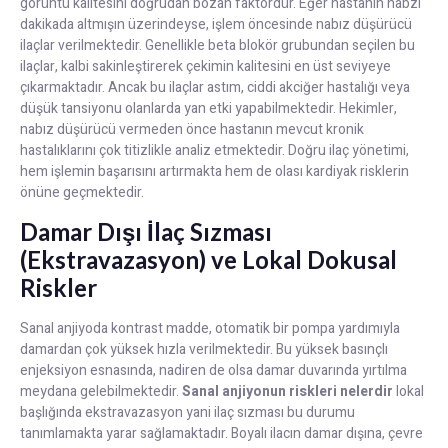
görüntü kalitesini doğrudan bozan faktördür. Eğer hastanın nabzı
dakikada altmışın üzerindeyse, işlem öncesinde nabız düşürücü
ilaçlar verilmektedir. Genellikle beta blokör grubundan seçilen bu
ilaçlar, kalbi sakinleştirerek çekimin kalitesini en üst seviyeye
çıkarmaktadır. Ancak bu ilaçlar astım, ciddi akciğer hastalığı veya
düşük tansiyonu olanlarda yan etki yapabilmektedir. Hekimler,
nabız düşürücü vermeden önce hastanın mevcut kronik
hastalıklarını çok titizlikle analiz etmektedir. Doğru ilaç yönetimi,
hem işlemin başarısını artırmakta hem de olası kardiyak risklerin
önüne geçmektedir.
Damar Dışı İlaç Sızması
(Ekstravazasyon) ve Lokal Dokusal
Riskler
Sanal anjiyoda kontrast madde, otomatik bir pompa yardımıyla
damardan çok yüksek hızla verilmektedir. Bu yüksek basınçlı
enjeksiyon esnasında, nadiren de olsa damar duvarında yırtılma
meydana gelebilmektedir.
Sanal anjiyonun riskleri nelerdir
lokal
başlığında ekstravazasyon yani ilaç sızması bu durumu
tanımlamakta yarar sağlamaktadır. Boyalı ilacın damar dışına, çevre