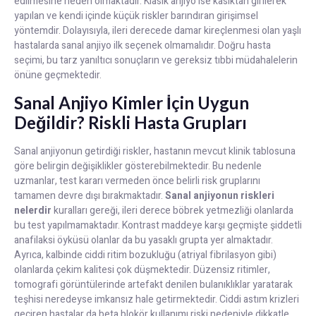
edilmesine neden olmaktadır. Klasik anjiyo ise kasıktan girilerek
yapılan ve kendi içinde küçük riskler barındıran girişimsel
yöntemdir. Dolayısıyla, ileri derecede damar kireçlenmesi olan yaşlı
hastalarda sanal anjiyo ilk seçenek olmamalıdır. Doğru hasta
seçimi, bu tarz yanıltıcı sonuçların ve gereksiz tıbbi müdahalelerin
önüne geçmektedir.
Sanal Anjiyo Kimler İçin Uygun
Değildir? Riskli Hasta Grupları
Sanal anjiyonun getirdiği riskler, hastanın mevcut klinik tablosuna
göre belirgin değişiklikler gösterebilmektedir. Bu nedenle
uzmanlar, test kararı vermeden önce belirli risk gruplarını
tamamen devre dışı bırakmaktadır.
Sanal anjiyonun riskleri
nelerdir
kuralları gereği, ileri derece böbrek yetmezliği olanlarda
bu test yapılmamaktadır. Kontrast maddeye karşı geçmişte şiddetli
anafilaksi öyküsü olanlar da bu yasaklı grupta yer almaktadır.
Ayrıca, kalbinde ciddi ritim bozukluğu (atriyal fibrilasyon gibi)
olanlarda çekim kalitesi çok düşmektedir. Düzensiz ritimler,
tomografi görüntülerinde artefakt denilen bulanıklıklar yaratarak
teşhisi neredeyse imkansız hale getirmektedir. Ciddi astım krizleri
geçiren hastalar da beta blokör kullanımı riski nedeniyle dikkatle