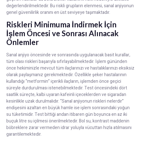
değerlendirilmektedir. Bu riskli grupların elenmesi, sanal anjiyonun
genel güvenilirlik oranını en üst seviyeye taşımaktadır.
Riskleri Minimuma İndirmek İçin
İşlem Öncesi ve Sonrası Alınacak
Önlemler
Sanal anjiyo öncesinde ve sonrasında uygulanacak basit kurallar,
tüm olası riskleri başarıyla sıfırlayabilmektedir. İşlem gününden
önce hekiminizle mevcut tüm ilaçlarınızı ve hastalıklarınızı eksiksiz
olarak paylaşmanız gerekmektedir. Özellikle şeker hastalarının
kullandığı “metformin” içerikli ilaçların, işlemden önce geçici
süreyle durdurulması istenebilmektedir. Test öncesindeki dört
saatlik süreçte, kalbi uyaran kafeinli içeceklerden ve sigaradan
kesinlikle uzak durulmalıdır. “Sanal anjiyonun riskleri nelerdir”
endişesini azaltan en büyük hamle ise işlem sonrasındaki yoğun
su tüketimidir. Test bittiği andan itibaren gün boyunca en az iki
buçuk litre su içilmesi önerilmektedir. Bol su, kontrast maddenin
böbreklere zarar vermeden idrar yoluyla vücuttan hızla atılmasını
garantilemektedir.