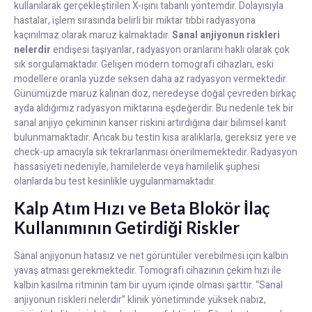
kullanılarak gerçekleştirilen X-ışını tabanlı yöntemdir. Dolayısıyla
hastalar, işlem sırasında belirli bir miktar tıbbi radyasyona
kaçınılmaz olarak maruz kalmaktadır.
Sanal anjiyonun riskleri
nelerdir
endişesi taşıyanlar, radyasyon oranlarını haklı olarak çok
sık sorgulamaktadır. Gelişen modern tomografi cihazları, eski
modellere oranla yüzde seksen daha az radyasyon vermektedir.
Günümüzde maruz kalınan doz, neredeyse doğal çevreden birkaç
ayda aldığımız radyasyon miktarına eşdeğerdir. Bu nedenle tek bir
sanal anjiyo çekiminin kanser riskini artırdığına dair bilimsel kanıt
bulunmamaktadır. Ancak bu testin kısa aralıklarla, gereksiz yere ve
check-up amacıyla sık tekrarlanması önerilmemektedir. Radyasyon
hassasiyeti nedeniyle, hamilelerde veya hamilelik şüphesi
olanlarda bu test kesinlikle uygulanmamaktadır.
Kalp Atım Hızı ve Beta Blokör İlaç
Kullanımının Getirdiği Riskler
Sanal anjiyonun hatasız ve net görüntüler verebilmesi için kalbin
yavaş atması gerekmektedir. Tomografi cihazının çekim hızı ile
kalbin kasılma ritminin tam bir uyum içinde olması şarttır. “Sanal
anjiyonun riskleri nelerdir” klinik yönetiminde yüksek nabız,