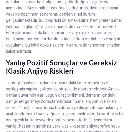
dokulara sızması kol bölgesinde şiddetli ağrı ve şişliğe yol
açmaktadır. Sızan miktar çok fazla olduğunda, dokularda hasar
veya kompartman sendromu denilen sinsi durum
gelişebilmektedir. Bu lokal riski önlemek adına, hemşireler damar
yolunun sağlamlığını işlem öncesinde mutlaka test etmektedir.
Eğer işlem sırasında kolda ani bir acı veya şişlik hissedilirse,
enjeksiyon hemen durdurulmaktadır. Erken müdahale ve soğuk
uygulama, bu lokal doku risklerini kısa sürede tamamen ortadan
kaldırmaktadır.
Yanlış Pozitif Sonuçlar ve Gereksiz
Klasik Anjiyo Riskleri
Tomografi cihazları, damar duvarındaki kireçlenmeleri ve
sertleşmiş yapıları çok parlak bir şekilde göstermektedir. Ancak
damar duvarında aşırı yoğun kireç birikmesi, damarın içindeki
darlığı net görmeyi zorlaştırmaktadır. “Sanal anjiyonun riskleri
nelerdir” teşhis boyutunda bu durum yanlış pozitif sonuçlara yol
açabilmektedir. Cihaz, yoğun kireç nedeniyle aslında hafif olan bir
darlığı çok kritik seviyede gösterebilmektedir. Teşhisteki bu
yanılgı, hastanın gereksiz yere klasik kateter anjiyografiye sevk