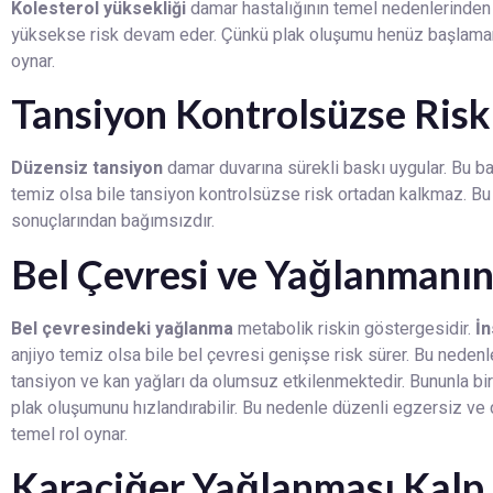
Kolesterol yüksekliği
damar hastalığının temel nedenlerinden b
yüksekse risk devam eder. Çünkü plak oluşumu henüz başlamamış
oynar.
Tansiyon Kontrolsüzse Ris
Düzensiz tansiyon
damar duvarına sürekli baskı uygular. Bu bas
temiz olsa bile tansiyon kontrolsüzse risk ortadan kalkmaz. B
sonuçlarından bağımsızdır.
Bel Çevresi ve Yağlanmanı
Bel çevresindeki yağlanma
metabolik riskin göstergesidir.
İn
anjiyo temiz olsa bile bel çevresi genişse risk sürer. Bu nedenle
tansiyon ve kan yağları da olumsuz etkilenmektedir. Bununla birli
plak oluşumunu hızlandırabilir. Bu nedenle düzenli egzersiz ve
temel rol oynar.
Karaciğer Yağlanması Kalp R