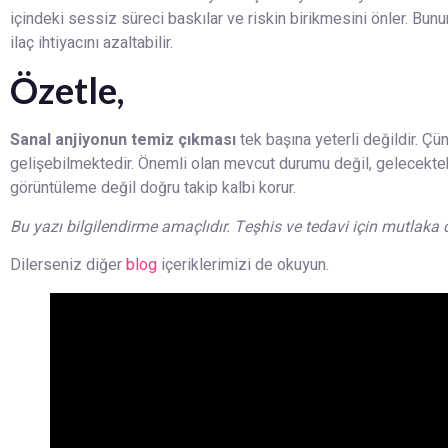
içindeki sessiz süreci baskılar ve riskin birikmesini önler. Bunun
ilaç ihtiyacını azaltabilir.
Özetle,
Sanal anjiyonun temiz çıkması
tek başına yeterli değildir. Çü
gelişebilmektedir. Önemli olan mevcut durumu değil, gelecekteki
görüntüleme değil doğru takip kalbi korur.
Bu yazı bilgilendirme amaçlıdır. Teşhis ve tedavi için mutlaka
Dilerseniz diğer
blog
içeriklerimizi de okuyun.