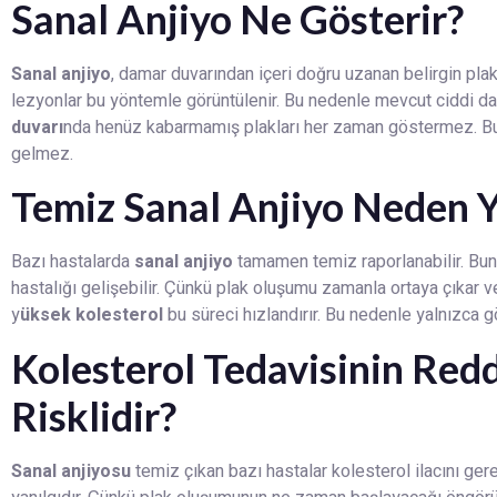
Sanal Anjiyo Ne Gösterir?
Sanal anjiyo
, damar duvarından içeri doğru uzanan belirgin plak
lezyonlar bu yöntemle görüntülenir. Bu nedenle mevcut ciddi dar
duvarı
nda henüz kabarmamış plakları her zaman göstermez. B
gelmez.
Temiz Sanal Anjiyo Neden Ye
Bazı hastalarda
sanal anjiyo
tamamen temiz raporlanabilir. Bun
hastalığı gelişebilir. Çünkü plak oluşumu zamanla ortaya çıkar ve
y
üksek kolesterol
bu süreci hızlandırır. Bu nedenle yalnızca
Kolesterol Tedavisinin Red
Risklidir?
Sanal anjiyosu
temiz çıkan bazı hastalar kolesterol ilacını ge