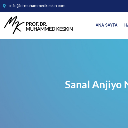
info@drmuhammedkeskin.com
ANA SAYFA
H
Sanal Anjiyo N