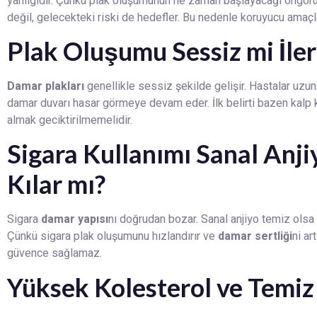
yanılgıdır. Çünkü plak oluşumunun ne zaman başlayacağı öngörü
değil, gelecekteki riski de hedefler. Bu nedenle koruyucu amaçl
Plak Oluşumu Sessiz mi İler
Damar plakları
genellikle sessiz şekilde gelişir. Hastalar uzun
damar duvarı hasar görmeye devam eder. İlk belirti bazen kalp kr
almak geciktirilmemelidir.
Sigara Kullanımı Sanal Anj
Kılar mı?
Sigara
damar yapısı
nı doğrudan bozar. Sanal anjiyo temiz olsa 
Çünkü sigara plak oluşumunu hızlandırır ve
damar sertliği
ni ar
güvence sağlamaz.
Yüksek Kolesterol ve Temiz 