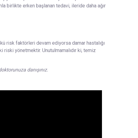
la birlikte erken başlanan tedavi, ileride daha ağır
nkü risk faktörleri devam ediyorsa damar hastalığı
 riski yönetmektir. Unutulmamalıdır ki, temiz
 doktorunuza danışınız.