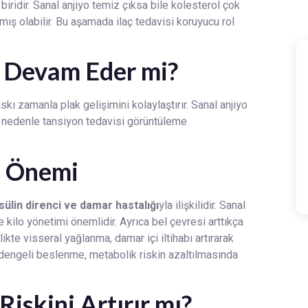
iridir. Sanal anjiyo temiz çıksa bile kolesterol çok
 olabilir. Bu aşamada ilaç tedavisi koruyucu rol
k Devam Eder mi?
kı zamanla plak gelişimini kolaylaştırır. Sanal anjiyo
u nedenle tansiyon tedavisi görüntüleme
n Önemi
sülin direnci ve damar hastalığı
yla ilişkilidir. Sanal
 kilo yönetimi önemlidir. Ayrıca bel çevresi arttıkça
kte visseral yağlanma, damar içi iltihabı artırarak
 dengeli beslenme, metabolik riskin azaltılmasında
iskini Artırır mı?