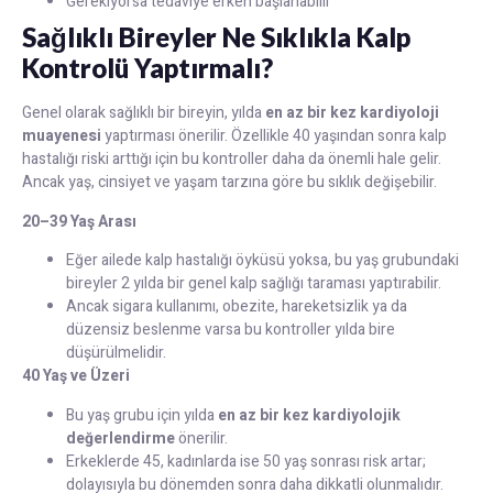
Gerekiyorsa tedaviye erken başlanabilir
Sağlıklı Bireyler Ne Sıklıkla Kalp
Kontrolü Yaptırmalı?
Genel olarak sağlıklı bir bireyin, yılda
en az bir kez kardiyoloji
muayenesi
yaptırması önerilir. Özellikle 40 yaşından sonra kalp
hastalığı riski arttığı için bu kontroller daha da önemli hale gelir.
Ancak yaş, cinsiyet ve yaşam tarzına göre bu sıklık değişebilir.
20–39 Yaş Arası
Eğer ailede kalp hastalığı öyküsü yoksa, bu yaş grubundaki
bireyler 2 yılda bir genel kalp sağlığı taraması yaptırabilir.
Ancak sigara kullanımı, obezite, hareketsizlik ya da
düzensiz beslenme varsa bu kontroller yılda bire
düşürülmelidir.
40 Yaş ve Üzeri
Bu yaş grubu için yılda
en az bir kez kardiyolojik
değerlendirme
önerilir.
Erkeklerde 45, kadınlarda ise 50 yaş sonrası risk artar;
dolayısıyla bu dönemden sonra daha dikkatli olunmalıdır.