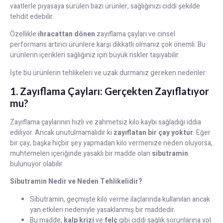
vaatlerle piyasaya sürülen bazı ürünler, sağlığınızı ciddi şekilde
tehdit edebilir.
Özellikle
ihracattan dönen
zayıflama çayları ve cinsel
performans artırıcı ürünlere karşı dikkatli olmanız çok önemli. Bu
ürünlerin içerikleri sağlığınız için büyük riskler taşıyabilir.
İşte bu ürünlerin tehlikeleri ve uzak durmanız gereken nedenler:
1. Zayıflama Çayları: Gerçekten Zayıflatıyor
mu?
Zayıflama çaylarının hızlı ve zahmetsiz kilo kaybı sağladığı iddia
ediliyor. Ancak unutulmamalıdır ki
zayıflatan bir çay yoktur
. Eğer
bir çay, başka hiçbir şey yapmadan kilo vermenize neden oluyorsa,
muhtemelen içeriğinde yasaklı bir madde olan
sibutramin
bulunuyor olabilir.
Sibutramin Nedir ve Neden Tehlikelidir?
Sibutramin, geçmişte kilo verme ilaçlarında kullanılan ancak
yan etkileri nedeniyle yasaklanmış bir maddedir.
Bu madde,
kalp krizi
ve
felç
gibi ciddi sağlık sorunlarına yol