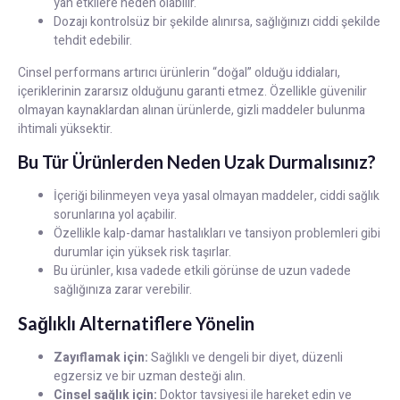
yan etkilere neden olabilir.
Dozajı kontrolsüz bir şekilde alınırsa, sağlığınızı ciddi şekilde
tehdit edebilir.
Cinsel performans artırıcı ürünlerin “doğal” olduğu iddiaları,
içeriklerinin zararsız olduğunu garanti etmez. Özellikle güvenilir
olmayan kaynaklardan alınan ürünlerde, gizli maddeler bulunma
ihtimali yüksektir.
Bu Tür Ürünlerden Neden Uzak Durmalısınız?
İçeriği bilinmeyen veya yasal olmayan maddeler, ciddi sağlık
sorunlarına yol açabilir.
Özellikle kalp-damar hastalıkları ve tansiyon problemleri gibi
durumlar için yüksek risk taşırlar.
Bu ürünler, kısa vadede etkili görünse de uzun vadede
sağlığınıza zarar verebilir.
Sağlıklı Alternatiflere Yönelin
Zayıflamak için:
Sağlıklı ve dengeli bir diyet, düzenli
egzersiz ve bir uzman desteği alın.
Cinsel sağlık için:
Doktor tavsiyesi ile hareket edin ve