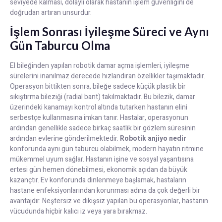
seviyede kalması, dolaylı olarak hastanın işlem güvenliğini de
doğrudan artıran unsurdur.
İşlem Sonrası İyileşme Süreci ve Aynı
Gün Taburcu Olma
El bileğinden yapılan robotik damar açma işlemleri, iyileşme
sürelerini inanılmaz derecede hızlandıran özellikler taşımaktadır.
Operasyon bittikten sonra, bileğe sadece küçük plastik bir
sıkıştırma bileziği (radial bant) takılmaktadır. Bu bilezik, damar
üzerindeki kanamayı kontrol altında tutarken hastanın elini
serbestçe kullanmasına imkan tanır. Hastalar, operasyonun
ardından genellikle sadece birkaç saatlik bir gözlem süresinin
ardından evlerine gönderilmektedir.
Robotik anjiyo nedir
konforunda aynı gün taburcu olabilmek, modern hayatın ritmine
mükemmel uyum sağlar. Hastanın işine ve sosyal yaşantısına
ertesi gün hemen dönebilmesi, ekonomik açıdan da büyük
kazançtır. Ev konforunda dinlenmeye başlamak, hastaların
hastane enfeksiyonlarından korunması adına da çok değerli bir
avantajdır. Neştersiz ve dikişsiz yapılan bu operasyonlar, hastanın
vücudunda hiçbir kalıcı iz veya yara bırakmaz.