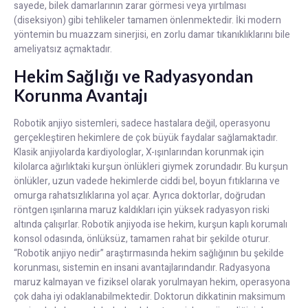
sayede, bilek damarlarının zarar görmesi veya yırtılması
(diseksiyon) gibi tehlikeler tamamen önlenmektedir. İki modern
yöntemin bu muazzam sinerjisi, en zorlu damar tıkanıklıklarını bile
ameliyatsız açmaktadır.
Hekim Sağlığı ve Radyasyondan
Korunma Avantajı
Robotik anjiyo sistemleri, sadece hastalara değil, operasyonu
gerçekleştiren hekimlere de çok büyük faydalar sağlamaktadır.
Klasik anjiyolarda kardiyologlar, X-ışınlarından korunmak için
kilolarca ağırlıktaki kurşun önlükleri giymek zorundadır. Bu kurşun
önlükler, uzun vadede hekimlerde ciddi bel, boyun fıtıklarına ve
omurga rahatsızlıklarına yol açar. Ayrıca doktorlar, doğrudan
röntgen ışınlarına maruz kaldıkları için yüksek radyasyon riski
altında çalışırlar. Robotik anjiyoda ise hekim, kurşun kaplı korumalı
konsol odasında, önlüksüz, tamamen rahat bir şekilde oturur.
“Robotik anjiyo nedir” araştırmasında hekim sağlığının bu şekilde
korunması, sistemin en insani avantajlarındandır. Radyasyona
maruz kalmayan ve fiziksel olarak yorulmayan hekim, operasyona
çok daha iyi odaklanabilmektedir. Doktorun dikkatinin maksimum