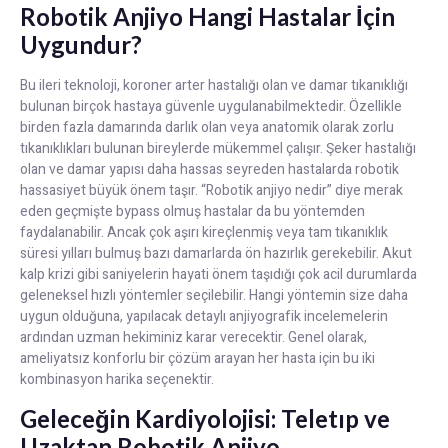
Robotik Anjiyo Hangi Hastalar İçin
Uygundur?
Bu ileri teknoloji, koroner arter hastalığı olan ve damar tıkanıklığı
bulunan birçok hastaya güvenle uygulanabilmektedir. Özellikle
birden fazla damarında darlık olan veya anatomik olarak zorlu
tıkanıklıkları bulunan bireylerde mükemmel çalışır. Şeker hastalığı
olan ve damar yapısı daha hassas seyreden hastalarda robotik
hassasiyet büyük önem taşır. “Robotik anjiyo nedir” diye merak
eden geçmişte bypass olmuş hastalar da bu yöntemden
faydalanabilir. Ancak çok aşırı kireçlenmiş veya tam tıkanıklık
süresi yılları bulmuş bazı damarlarda ön hazırlık gerekebilir. Akut
kalp krizi gibi saniyelerin hayati önem taşıdığı çok acil durumlarda
geleneksel hızlı yöntemler seçilebilir. Hangi yöntemin size daha
uygun olduğuna, yapılacak detaylı anjiyografik incelemelerin
ardından uzman hekiminiz karar verecektir. Genel olarak,
ameliyatsız konforlu bir çözüm arayan her hasta için bu iki
kombinasyon harika seçenektir.
Geleceğin Kardiyolojisi: Teletıp ve
Uzaktan Robotik Anjiyo