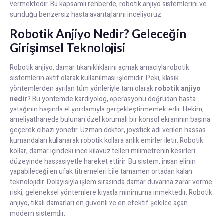
vermektedir. Bu kapsamlı rehberde, robotik anjiyo sistemlerini ve
sunduğu benzersiz hasta avantajlarını inceliyoruz.
Robotik Anjiyo Nedir? Geleceğin
Girişimsel Teknolojisi
Robotik anjiyo, damar tıkanıklıklarını açmak amacıyla robotik
sistemlerin aktif olarak kullanılması işlemidir. Peki, klasik
yöntemlerden ayrılan tüm yönleriyle tam olarak
robotik anjiyo
nedir
? Bu yöntemde kardiyolog, operasyonu doğrudan hasta
yatağının başında el yordamıyla gerçekleştirmemektedir. Hekim,
ameliyathanede bulunan özel korumalı bir konsol ekranının başına
geçerek cihazı yönetir. Uzman doktor, joystick adı verilen hassas
kumandaları kullanarak robotik kollara anlık emirler iletir. Robotik
kollar, damar içindeki ince kılavuz telleri milimetrenin kesirleri
düzeyinde hassasiyetle hareket ettirir. Bu sistem, insan elinin
yapabileceği en ufak titremeleri bile tamamen ortadan kalan
teknolojidir. Dolayısıyla işlem sırasında damar duvarına zarar verme
riski, geleneksel yöntemlere kıyasla minimuma inmektedir. Robotik
anjiyo, tıkalı damarları en güvenli ve en efektif şekilde açan
modern sistemdir.