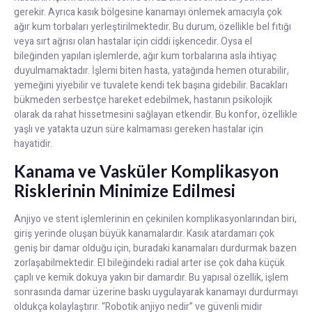
gerekir. Ayrıca kasık bölgesine kanamayı önlemek amacıyla çok
ağır kum torbaları yerleştirilmektedir. Bu durum, özellikle bel fıtığı
veya sırt ağrısı olan hastalar için ciddi işkencedir. Oysa el
bileğinden yapılan işlemlerde, ağır kum torbalarına asla ihtiyaç
duyulmamaktadır. İşlemi biten hasta, yatağında hemen oturabilir,
yemeğini yiyebilir ve tuvalete kendi tek başına gidebilir. Bacakları
bükmeden serbestçe hareket edebilmek, hastanın psikolojik
olarak da rahat hissetmesini sağlayan etkendir. Bu konfor, özellikle
yaşlı ve yatakta uzun süre kalmaması gereken hastalar için
hayatidir.
Kanama ve Vasküler Komplikasyon
Risklerinin Minimize Edilmesi
Anjiyo ve stent işlemlerinin en çekinilen komplikasyonlarından biri,
giriş yerinde oluşan büyük kanamalardır. Kasık atardamarı çok
geniş bir damar olduğu için, buradaki kanamaları durdurmak bazen
zorlaşabilmektedir. El bileğindeki radial arter ise çok daha küçük
çaplı ve kemik dokuya yakın bir damardır. Bu yapısal özellik, işlem
sonrasında damar üzerine baskı uygulayarak kanamayı durdurmayı
oldukça kolaylaştırır. “Robotik anjiyo nedir” ve güvenli midir