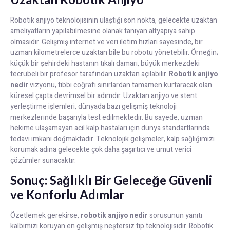
Robotik anjiyo teknolojisinin ulaştığı son nokta, gelecekte uzaktan
ameliyatların yapılabilmesine olanak tanıyan altyapıya sahip
olmasıdır. Gelişmiş internet ve veri iletim hızları sayesinde, bir
uzman kilometrelerce uzaktan bile bu robotu yönetebilir. Örneğin;
küçük bir şehirdeki hastanın tıkalı damarı, büyük merkezdeki
tecrübeli bir profesör tarafından uzaktan açılabilir.
Robotik anjiyo
nedir
vizyonu, tıbbı coğrafi sınırlardan tamamen kurtaracak olan
küresel çapta devrimsel bir adımdır. Uzaktan anjiyo ve stent
yerleştirme işlemleri, dünyada bazı gelişmiş teknoloji
merkezlerinde başarıyla test edilmektedir. Bu sayede, uzman
hekime ulaşamayan acil kalp hastaları için dünya standartlarında
tedavi imkanı doğmaktadır. Teknolojik gelişmeler, kalp sağlığımızı
korumak adına gelecekte çok daha şaşırtıcı ve umut verici
çözümler sunacaktır.
Sonuç: Sağlıklı Bir Geleceğe Güvenli
ve Konforlu Adımlar
Özetlemek gerekirse,
robotik anjiyo nedir
sorusunun yanıtı
kalbimizi koruyan en gelişmiş neştersiz tıp teknolojisidir. Robotik