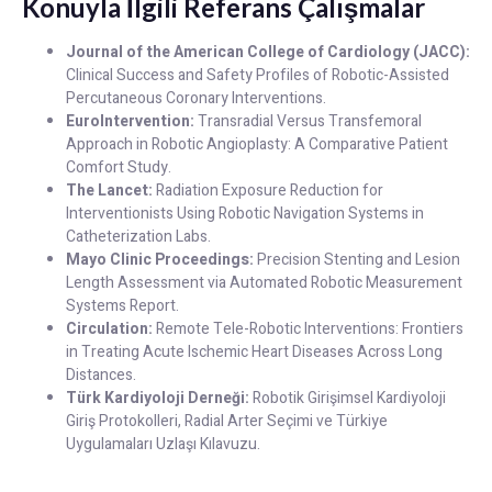
Konuyla İlgili Referans Çalışmalar
Journal of the American College of Cardiology (JACC):
Clinical Success and Safety Profiles of Robotic-Assisted
Percutaneous Coronary Interventions.
EuroIntervention:
Transradial Versus Transfemoral
Approach in Robotic Angioplasty: A Comparative Patient
Comfort Study.
The Lancet:
Radiation Exposure Reduction for
Interventionists Using Robotic Navigation Systems in
Catheterization Labs.
Mayo Clinic Proceedings:
Precision Stenting and Lesion
Length Assessment via Automated Robotic Measurement
Systems Report.
Circulation:
Remote Tele-Robotic Interventions: Frontiers
in Treating Acute Ischemic Heart Diseases Across Long
Distances.
Türk Kardiyoloji Derneği:
Robotik Girişimsel Kardiyoloji
Giriş Protokolleri, Radial Arter Seçimi ve Türkiye
Uygulamaları Uzlaşı Kılavuzu.