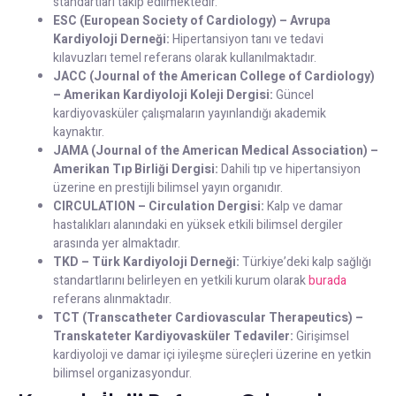
standartları takip edilmektedir.
ESC (European Society of Cardiology) – Avrupa
Kardiyoloji Derneği:
Hipertansiyon tanı ve tedavi
kılavuzları temel referans olarak kullanılmaktadır.
JACC (Journal of the American College of Cardiology)
– Amerikan Kardiyoloji Koleji Dergisi:
Güncel
kardiyovasküler çalışmaların yayınlandığı akademik
kaynaktır.
JAMA (Journal of the American Medical Association) –
Amerikan Tıp Birliği Dergisi:
Dahili tıp ve hipertansiyon
üzerine en prestijli bilimsel yayın organıdır.
CIRCULATION – Circulation Dergisi:
Kalp ve damar
hastalıkları alanındaki en yüksek etkili bilimsel dergiler
arasında yer almaktadır.
TKD – Türk Kardiyoloji Derneği:
Türkiye’deki kalp sağlığı
standartlarını belirleyen en yetkili kurum olarak
burada
referans alınmaktadır.
TCT (Transcatheter Cardiovascular Therapeutics) –
Transkateter Kardiyovasküler Tedaviler:
Girişimsel
kardiyoloji ve damar içi iyileşme süreçleri üzerine en yetkin
bilimsel organizasyondur.