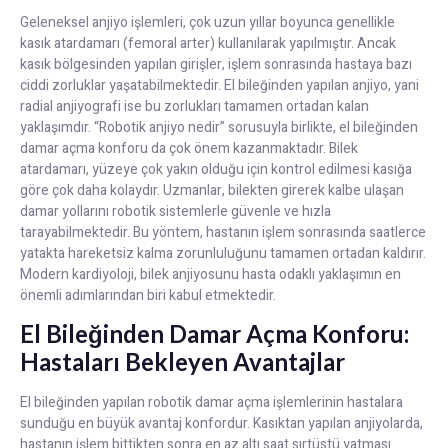
Geleneksel anjiyo işlemleri, çok uzun yıllar boyunca genellikle
kasık atardamarı (femoral arter) kullanılarak yapılmıştır. Ancak
kasık bölgesinden yapılan girişler, işlem sonrasında hastaya bazı
ciddi zorluklar yaşatabilmektedir. El bileğinden yapılan anjiyo, yani
radial anjiyografi ise bu zorlukları tamamen ortadan kalan
yaklaşımdır. “Robotik anjiyo nedir” sorusuyla birlikte, el bileğinden
damar açma konforu da çok önem kazanmaktadır. Bilek
atardamarı, yüzeye çok yakın olduğu için kontrol edilmesi kasığa
göre çok daha kolaydır. Uzmanlar, bilekten girerek kalbe ulaşan
damar yollarını robotik sistemlerle güvenle ve hızla
tarayabilmektedir. Bu yöntem, hastanın işlem sonrasında saatlerce
yatakta hareketsiz kalma zorunluluğunu tamamen ortadan kaldırır.
Modern kardiyoloji, bilek anjiyosunu hasta odaklı yaklaşımın en
önemli adımlarından biri kabul etmektedir.
El Bileğinden Damar Açma Konforu:
Hastaları Bekleyen Avantajlar
El bileğinden yapılan robotik damar açma işlemlerinin hastalara
sunduğu en büyük avantaj konfordur. Kasıktan yapılan anjiyolarda,
hastanın işlem bittikten sonra en az altı saat sırtüstü yatması