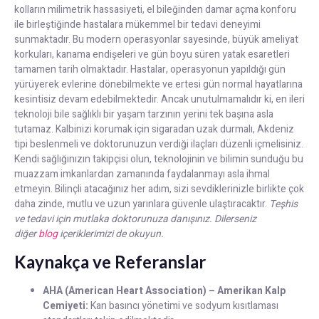
kolların milimetrik hassasiyeti, el bileğinden damar açma konforu
ile birleştiğinde hastalara mükemmel bir tedavi deneyimi
sunmaktadır. Bu modern operasyonlar sayesinde, büyük ameliyat
korkuları, kanama endişeleri ve gün boyu süren yatak esaretleri
tamamen tarih olmaktadır. Hastalar, operasyonun yapıldığı gün
yürüyerek evlerine dönebilmekte ve ertesi gün normal hayatlarına
kesintisiz devam edebilmektedir. Ancak unutulmamalıdır ki, en ileri
teknoloji bile sağlıklı bir yaşam tarzının yerini tek başına asla
tutamaz. Kalbinizi korumak için sigaradan uzak durmalı, Akdeniz
tipi beslenmeli ve doktorunuzun verdiği ilaçları düzenli içmelisiniz.
Kendi sağlığınızın takipçisi olun, teknolojinin ve bilimin sunduğu bu
muazzam imkanlardan zamanında faydalanmayı asla ihmal
etmeyin. Bilinçli atacağınız her adım, sizi sevdiklerinizle birlikte çok
daha zinde, mutlu ve uzun yarınlara güvenle ulaştıracaktır.
Teşhis
ve tedavi için mutlaka doktorunuza danışınız.
Dilerseniz
diğer
blog
içeriklerimizi de okuyun.
Kaynakça ve Referanslar
AHA (American Heart Association) – Amerikan Kalp
Cemiyeti:
Kan basıncı yönetimi ve sodyum kısıtlaması