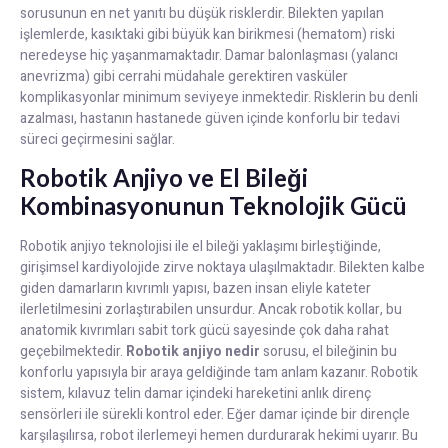
sorusunun en net yanıtı bu düşük risklerdir. Bilekten yapılan
işlemlerde, kasıktaki gibi büyük kan birikmesi (hematom) riski
neredeyse hiç yaşanmamaktadır. Damar balonlaşması (yalancı
anevrizma) gibi cerrahi müdahale gerektiren vasküler
komplikasyonlar minimum seviyeye inmektedir. Risklerin bu denli
azalması, hastanın hastanede güven içinde konforlu bir tedavi
süreci geçirmesini sağlar.
Robotik Anjiyo ve El Bileği
Kombinasyonunun Teknolojik Gücü
Robotik anjiyo teknolojisi ile el bileği yaklaşımı birleştiğinde,
girişimsel kardiyolojide zirve noktaya ulaşılmaktadır. Bilekten kalbe
giden damarların kıvrımlı yapısı, bazen insan eliyle kateter
ilerletilmesini zorlaştırabilen unsurdur. Ancak robotik kollar, bu
anatomik kıvrımları sabit tork gücü sayesinde çok daha rahat
geçebilmektedir.
Robotik anjiyo nedir
sorusu, el bileğinin bu
konforlu yapısıyla bir araya geldiğinde tam anlam kazanır. Robotik
sistem, kılavuz telin damar içindeki hareketini anlık direnç
sensörleri ile sürekli kontrol eder. Eğer damar içinde bir dirençle
karşılaşılırsa, robot ilerlemeyi hemen durdurarak hekimi uyarır. Bu