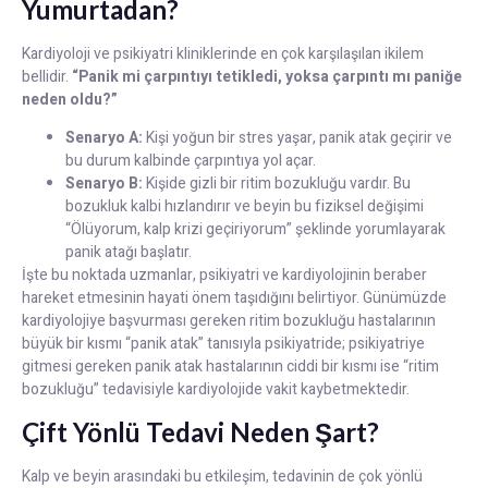
Yumurtadan?
Kardiyoloji ve psikiyatri kliniklerinde en çok karşılaşılan ikilem
bellidir.
“Panik mi çarpıntıyı tetikledi, yoksa çarpıntı mı paniğe
neden oldu?”
Senaryo A:
Kişi yoğun bir stres yaşar, panik atak geçirir ve
bu durum kalbinde çarpıntıya yol açar.
Senaryo B:
Kişide gizli bir ritim bozukluğu vardır. Bu
bozukluk kalbi hızlandırır ve beyin bu fiziksel değişimi
“Ölüyorum, kalp krizi geçiriyorum” şeklinde yorumlayarak
panik atağı başlatır.
İşte bu noktada uzmanlar, psikiyatri ve kardiyolojinin beraber
hareket etmesinin hayati önem taşıdığını belirtiyor. Günümüzde
kardiyolojiye başvurması gereken ritim bozukluğu hastalarının
büyük bir kısmı “panik atak” tanısıyla psikiyatride; psikiyatriye
gitmesi gereken panik atak hastalarının ciddi bir kısmı ise “ritim
bozukluğu” tedavisiyle kardiyolojide vakit kaybetmektedir.
Çift Yönlü Tedavi Neden Şart?
Kalp ve beyin arasındaki bu etkileşim, tedavinin de çok yönlü