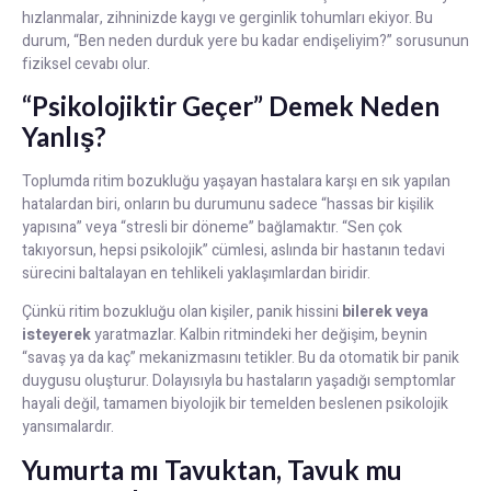
hızlanmalar, zihninizde kaygı ve gerginlik tohumları ekiyor. Bu
durum, “Ben neden durduk yere bu kadar endişeliyim?” sorusunun
fiziksel cevabı olur.
“Psikolojiktir Geçer” Demek Neden
Yanlış?
Toplumda ritim bozukluğu yaşayan hastalara karşı en sık yapılan
hatalardan biri, onların bu durumunu sadece “hassas bir kişilik
yapısına” veya “stresli bir döneme” bağlamaktır. “Sen çok
takıyorsun, hepsi psikolojik” cümlesi, aslında bir hastanın tedavi
sürecini baltalayan en tehlikeli yaklaşımlardan biridir.
Çünkü ritim bozukluğu olan kişiler, panik hissini
bilerek veya
isteyerek
yaratmazlar. Kalbin ritmindeki her değişim, beynin
“savaş ya da kaç” mekanizmasını tetikler. Bu da otomatik bir panik
duygusu oluşturur. Dolayısıyla bu hastaların yaşadığı semptomlar
hayali değil, tamamen biyolojik bir temelden beslenen psikolojik
yansımalardır.
Yumurta mı Tavuktan, Tavuk mu