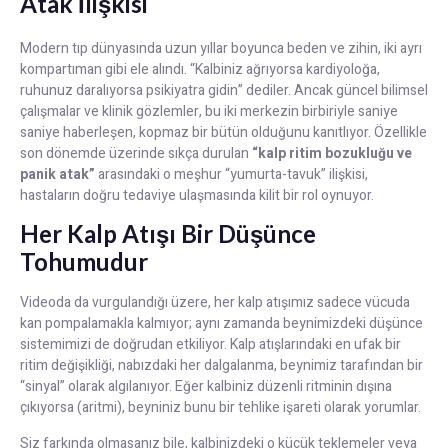
Atak İlişkisi
Modern tıp dünyasında uzun yıllar boyunca beden ve zihin, iki ayrı
kompartıman gibi ele alındı. “Kalbiniz ağrıyorsa kardiyoloğa,
ruhunuz daralıyorsa psikiyatra gidin” dediler. Ancak güncel bilimsel
çalışmalar ve klinik gözlemler, bu iki merkezin birbiriyle saniye
saniye haberleşen, kopmaz bir bütün olduğunu kanıtlıyor. Özellikle
son dönemde üzerinde sıkça durulan
“kalp ritim bozukluğu ve
panik atak”
arasındaki o meşhur “yumurta-tavuk” ilişkisi,
hastaların doğru tedaviye ulaşmasında kilit bir rol oynuyor.
Her Kalp Atışı Bir Düşünce
Tohumudur
Videoda da vurgulandığı üzere, her kalp atışımız sadece vücuda
kan pompalamakla kalmıyor; aynı zamanda beynimizdeki düşünce
sistemimizi de doğrudan etkiliyor. Kalp atışlarındaki en ufak bir
ritim değişikliği, nabızdaki her dalgalanma, beynimiz tarafından bir
“sinyal” olarak algılanıyor. Eğer kalbiniz düzenli ritminin dışına
çıkıyorsa (aritmi), beyniniz bunu bir tehlike işareti olarak yorumlar.
Siz farkında olmasanız bile, kalbinizdeki o küçük teklemeler veya