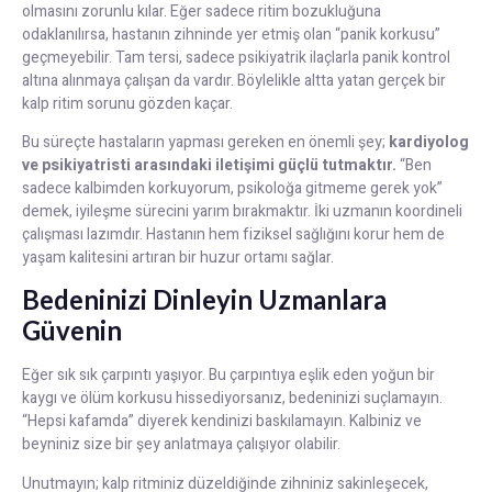
olmasını zorunlu kılar. Eğer sadece ritim bozukluğuna
odaklanılırsa, hastanın zihninde yer etmiş olan “panik korkusu”
geçmeyebilir. Tam tersi, sadece psikiyatrik ilaçlarla panik kontrol
altına alınmaya çalışan da vardır. Böylelikle altta yatan gerçek bir
kalp ritim sorunu gözden kaçar.
Bu süreçte hastaların yapması gereken en önemli şey;
kardiyolog
ve psikiyatristi arasındaki iletişimi güçlü tutmaktır.
“Ben
sadece kalbimden korkuyorum, psikoloğa gitmeme gerek yok”
demek, iyileşme sürecini yarım bırakmaktır. İki uzmanın koordineli
çalışması lazımdır. Hastanın hem fiziksel sağlığını korur hem de
yaşam kalitesini artıran bir huzur ortamı sağlar.
Bedeninizi Dinleyin Uzmanlara
Güvenin
Eğer sık sık çarpıntı yaşıyor. Bu çarpıntıya eşlik eden yoğun bir
kaygı ve ölüm korkusu hissediyorsanız, bedeninizi suçlamayın.
“Hepsi kafamda” diyerek kendinizi baskılamayın. Kalbiniz ve
beyniniz size bir şey anlatmaya çalışıyor olabilir.
Unutmayın; kalp ritminiz düzeldiğinde zihniniz sakinleşecek,