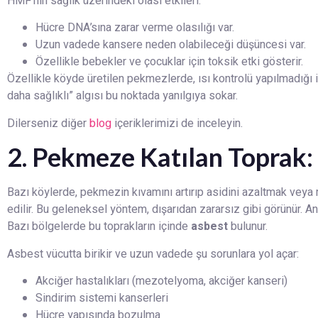
HMF’nin sağlık üzerindeki olası etkileri:
Hücre DNA’sına zarar verme olasılığı var.
Uzun vadede kansere neden olabileceği düşüncesi var.
Özellikle bebekler ve çocuklar için toksik etki gösterir.
Özellikle köyde üretilen pekmezlerde, ısı kontrolü yapılmadığı 
daha sağlıklı” algısı bu noktada yanılgıya sokar.
Dilerseniz diğer
blog
içeriklerimizi de inceleyin.
2. Pekmeze Katılan Toprak:
Bazı köylerde, pekmezin kıvamını artırıp asidini azaltmak vey
edilir. Bu geleneksel yöntem, dışarıdan zararsız gibi görünür. A
Bazı bölgelerde bu toprakların içinde
asbest
bulunur.
Asbest vücutta birikir ve uzun vadede şu sorunlara yol açar:
Akciğer hastalıkları (mezotelyoma, akciğer kanseri)
Sindirim sistemi kanserleri
Hücre yapısında bozulma