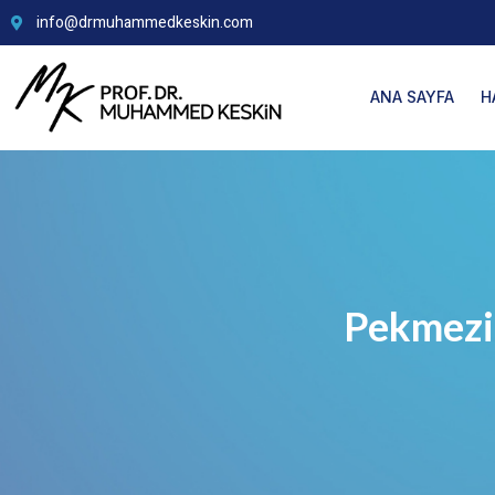
info@drmuhammedkeskin.com
ANA SAYFA
H
Pekmezin