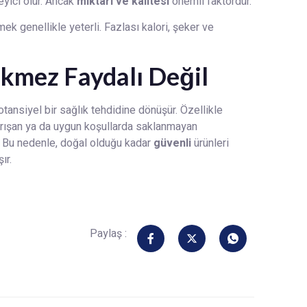
eyici olur. Ancak
miktarı ve kalitesi
önemli faktördür.
ek genellikle yeterli. Fazlası kalori, şeker ve
kmez Faydalı Değil
ansiyel bir sağlık tehdidine dönüşür. Özellikle
karışan ya da uygun koşullarda saklanmayan
r. Bu nedenle, doğal olduğu kadar
güvenli
ürünleri
ır.
Paylaş :