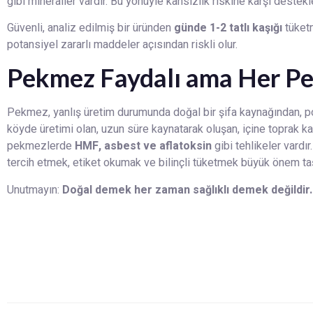
gibi mineraller vardır. Bu yönüyle kansızlık riskine karşı destekl
Güvenli, analiz edilmiş bir üründen
günde 1-2 tatlı kaşığı
tüketm
potansiyel zararlı maddeler açısından riskli olur.
Pekmez Faydalı ama Her Pe
Pekmez, yanlış üretim durumunda doğal bir şifa kaynağından, pot
köyde üretimi olan, uzun süre kaynatarak oluşan, içine toprak 
pekmezlerde
HMF, asbest ve aflatoksin
gibi tehlikeler vardı
tercih etmek, etiket okumak ve bilinçli tüketmek büyük önem taş
Unutmayın:
Doğal demek her zaman sağlıklı demek değildir.