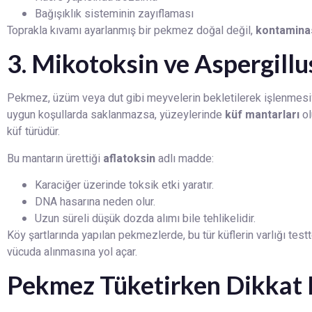
Bağışıklık sisteminin zayıflaması
Toprakla kıvamı ayarlanmış bir pekmez doğal değil,
kontaminas
3. Mikotoksin ve Aspergillu
Pekmez, üzüm veya dut gibi meyvelerin bekletilerek işlenmesi
uygun koşullarda saklanmazsa, yüzeylerinde
küf mantarları
ol
küf türüdür.
Bu mantarın ürettiği
aflatoksin
adlı madde:
Karaciğer üzerinde toksik etki yaratır.
DNA hasarına neden olur.
Uzun süreli düşük dozda alımı bile tehlikelidir.
Köy şartlarında yapılan pekmezlerde, bu tür küflerin varlığı te
vücuda alınmasına yol açar.
Pekmez Tüketirken Dikkat 