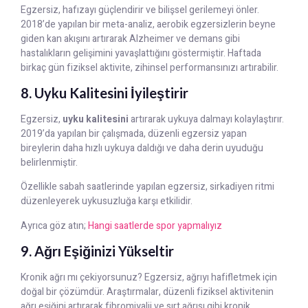
Egzersiz, hafızayı güçlendirir ve bilişsel gerilemeyi önler.
2018’de yapılan bir meta-analiz, aerobik egzersizlerin beyne
giden kan akışını artırarak Alzheimer ve demans gibi
hastalıkların gelişimini yavaşlattığını göstermiştir. Haftada
birkaç gün fiziksel aktivite, zihinsel performansınızı artırabilir.
8. Uyku Kalitesini İyileştirir
Egzersiz,
uyku kalitesini
artırarak uykuya dalmayı kolaylaştırır.
2019’da yapılan bir çalışmada, düzenli egzersiz yapan
bireylerin daha hızlı uykuya daldığı ve daha derin uyuduğu
belirlenmiştir.
Özellikle sabah saatlerinde yapılan egzersiz, sirkadiyen ritmi
düzenleyerek uykusuzluğa karşı etkilidir.
Ayrıca göz atın;
Hangi saatlerde spor yapmalıyız
9. Ağrı Eşiğinizi Yükseltir
Kronik ağrı mı çekiyorsunuz? Egzersiz, ağrıyı hafifletmek için
doğal bir çözümdür. Araştırmalar, düzenli fiziksel aktivitenin
ağrı eşiğini artırarak fibromiyalji ve sırt ağrısı gibi kronik