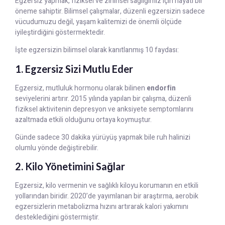
Egzersiz yapmak, fiziksel ve zihinsel sağlığımız için hayati bir
öneme sahiptir. Bilimsel çalışmalar, düzenli egzersizin sadece
vücudumuzu değil, yaşam kalitemizi de önemli ölçüde
iyileştirdiğini göstermektedir.
İşte egzersizin bilimsel olarak kanıtlanmış 10 faydası:
1. Egzersiz Sizi Mutlu Eder
Egzersiz, mutluluk hormonu olarak bilinen
endorfin
seviyelerini artırır. 2015 yılında yapılan bir çalışma, düzenli
fiziksel aktivitenin depresyon ve anksiyete semptomlarını
azaltmada etkili olduğunu ortaya koymuştur.
Günde sadece 30 dakika yürüyüş yapmak bile ruh halinizi
olumlu yönde değiştirebilir.
2. Kilo Yönetimini Sağlar
Egzersiz, kilo vermenin ve sağlıklı kiloyu korumanın en etkili
yollarından biridir. 2020’de yayımlanan bir araştırma, aerobik
egzersizlerin metabolizma hızını artırarak kalori yakımını
desteklediğini göstermiştir.