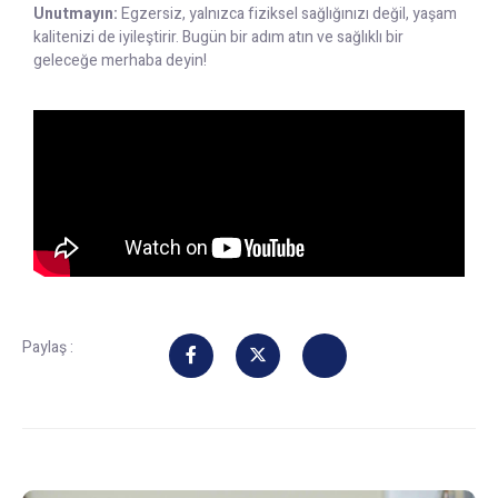
Unutmayın:
Egzersiz, yalnızca fiziksel sağlığınızı değil, yaşam
kalitenizi de iyileştirir. Bugün bir adım atın ve sağlıklı bir
geleceğe merhaba deyin!
Paylaş :