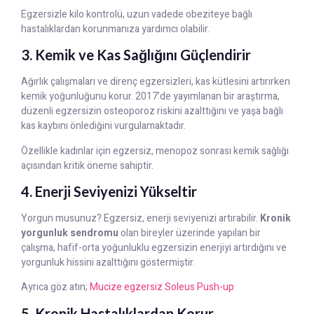
Egzersizle kilo kontrolü, uzun vadede obeziteye bağlı
hastalıklardan korunmanıza yardımcı olabilir.
3. Kemik ve Kas Sağlığını Güçlendirir
Ağırlık çalışmaları ve direnç egzersizleri, kas kütlesini artırırken
kemik yoğunluğunu korur. 2017’de yayımlanan bir araştırma,
düzenli egzersizin osteoporoz riskini azalttığını ve yaşa bağlı
kas kaybını önlediğini vurgulamaktadır.
Özellikle kadınlar için egzersiz, menopoz sonrası kemik sağlığı
açısından kritik öneme sahiptir.
4. Enerji Seviyenizi Yükseltir
Yorgun musunuz? Egzersiz, enerji seviyenizi artırabilir.
Kronik
yorgunluk sendromu
olan bireyler üzerinde yapılan bir
çalışma, hafif-orta yoğunluklu egzersizin enerjiyi artırdığını ve
yorgunluk hissini azalttığını göstermiştir.
Ayrıca göz atın;
Mucize egzersiz Soleus Push-up
5. Kronik Hastalıklardan Korur