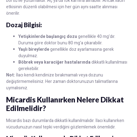
bol su ile yutulmalıdır. Aç ya da tok karnına alınabilir. Ancak ilacın
etkisinin düzenli olabilmesi için her gün aynı saatte alınması
önerilir.
Dozaj Bilgisi:
Yetişkinlerde başlangıç dozu
genellikle 40 mg’dır.
Duruma göre doktor bunu 80 mg’a çıkarabilir.
Yaşlı bireylerde
genellikle doz ayarlamasına gerek
duyulmaz.
Böbrek veya karaciğer hastalarında
dikkatli kullanılması
gerekebilir.
Not:
İlacı kendi kendinize bırakmamalı veya dozunu
değiştirmemelisiniz. Her zaman doktorunuzun talimatlarına
uymalısınız.
Micardis Kullanırken Nelere Dikkat
Edilmelidir?
Micardis bazı durumlarda dikkatli kullanılmalıdır. İlacı kullanırken
vücudunuzun nasıl tepki verdiğini gözlemlemek önemlidir.