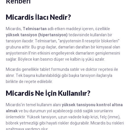
Rehberi
Micardis İlacı Nedir?
Micardis,
Telmisartan
adlı etken maddeyi içeren, özellikle
yüksek tansiyon (hipertansiyon)
tedavisinde kullanılan bir
tansiyon ilacıdır. Telmisartan, “anjiyotensin II reseptör blokerleri”
grubuna aittir. Bu grup ilaçlar, damarları daraltan bir kimyasal olan
anjiyotensin II’nin etkisini engelleyerek damarların genişlemesini
sağlar. Böylece kan basıncı düşer ve kalbin iş yükü azalır.
Micardis genellikle tablet formunda satılır ve doktor reçetesi ile
alınır. Tek başına kullanılabildiği gibi başka tansiyon ilaçlarıyla
birlikte de reçete edilebilir.
Micardis Ne İçin Kullanılır?
Micardis’in temel kullanım alanı
yüksek tansiyonu kontrol altına
almak
ve bu durumun yol açabileceği ciddi sağlık sorunlarını
önlemektir. Yüksek tansiyon, uzun vadede kalp krizi, felç (inme),
böbrek yetmezliği gibi hayati riskler doğurabilir. Micardis bu riskleri
azaltmaya yardımcı olur.