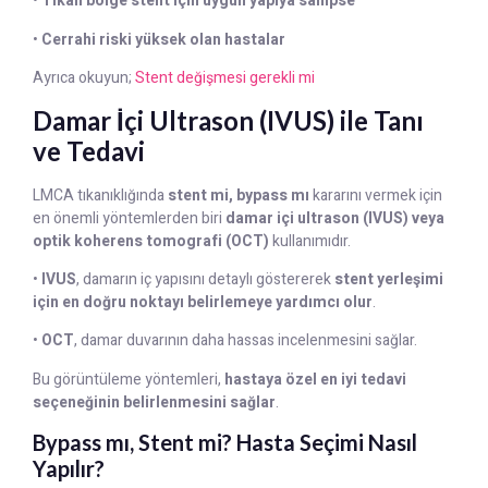
•
Tıkalı bölge stent için uygun yapıya sahipse
•
Cerrahi riski yüksek olan hastalar
Ayrıca okuyun;
Stent değişmesi gerekli mi
Damar İçi Ultrason (IVUS) ile Tanı
ve Tedavi
LMCA tıkanıklığında
stent mi, bypass mı
kararını vermek için
en önemli yöntemlerden biri
damar içi ultrason (IVUS) veya
optik koherens tomografi (OCT)
kullanımıdır.
•
IVUS
, damarın iç yapısını detaylı göstererek
stent yerleşimi
için en doğru noktayı belirlemeye yardımcı olur
.
•
OCT
, damar duvarının daha hassas incelenmesini sağlar.
Bu görüntüleme yöntemleri,
hastaya özel en iyi tedavi
seçeneğinin belirlenmesini sağlar
.
Bypass mı, Stent mi? Hasta Seçimi Nasıl
Yapılır?