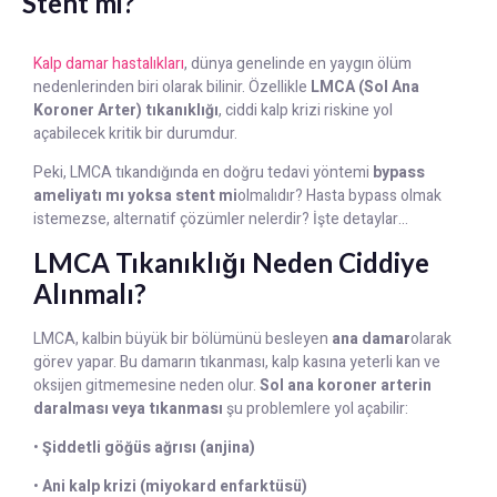
Stent mi?
Kalp damar hastalıkları
, dünya genelinde en yaygın ölüm
nedenlerinden biri olarak bilinir. Özellikle
LMCA (Sol Ana
Koroner Arter) tıkanıklığı
, ciddi kalp krizi riskine yol
açabilecek kritik bir durumdur.
Peki, LMCA tıkandığında en doğru tedavi yöntemi
bypass
ameliyatı mı yoksa stent mi
olmalıdır? Hasta bypass olmak
istemezse, alternatif çözümler nelerdir? İşte detaylar…
LMCA Tıkanıklığı Neden Ciddiye
Alınmalı?
LMCA, kalbin büyük bir bölümünü besleyen
ana damar
olarak
görev yapar. Bu damarın tıkanması, kalp kasına yeterli kan ve
oksijen gitmemesine neden olur.
Sol ana koroner arterin
daralması veya tıkanması
şu problemlere yol açabilir:
•
Şiddetli göğüs ağrısı (anjina)
•
Ani kalp krizi (miyokard enfarktüsü)