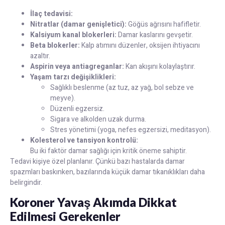
İlaç tedavisi:
Nitratlar (damar genişletici):
Göğüs ağrısını hafifletir.
Kalsiyum kanal blokerleri:
Damar kaslarını gevşetir.
Beta blokerler:
Kalp atımını düzenler, oksijen ihtiyacını
azaltır.
Aspirin veya antiagreganlar:
Kan akışını kolaylaştırır.
Yaşam tarzı değişiklikleri:
Sağlıklı beslenme (az tuz, az yağ, bol sebze ve
meyve).
Düzenli egzersiz.
Sigara ve alkolden uzak durma.
Stres yönetimi (yoga, nefes egzersizi, meditasyon).
Kolesterol ve tansiyon kontrolü:
Bu iki faktör damar sağlığı için kritik öneme sahiptir.
Tedavi kişiye özel planlanır. Çünkü bazı hastalarda damar
spazmları baskınken, bazılarında küçük damar tıkanıklıkları daha
belirgindir.
Koroner Yavaş Akımda Dikkat
Edilmesi Gerekenler