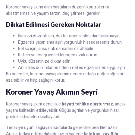
Koroner yavaş akımı olan hastaların düzenli kontrollerini
aksatmaması ve yaşam tarzını değiştirmesi gerekir.
Dikkat Edilmesi Gereken Noktalar
İlacınızı düzenli alın, doktor önerisi olmadan bırakmayın.
Egzersiz yapın ama aşırı yorgunluk hissederseniz durun.
Bol su için, susuzluk damarları daraltabilir.
Kafein ve enerji içeceklerinden uzak durun.
Uyku düzeninize dikkat edin.
Ani stres durumlarında derin nefes egzersizleri uygulayın.
Bu önlemler, koroner yavaş akımın neden olduğu göğüs ağrısını
azaltabilir ve kalp sağlığını korur.
Koroner Yavaş Akımın Seyri
Koroner yavaş akım genellikle
hayati tehlike oluşturmaz
, ancak
yaşam kalitesini etkileyebilir. Göğüs ağrıları ve yorgunluk hissi,
günlük aktiviteleri kısıtlayabilir.
Tedaviye uyum sağlayan hastalarda genellikle belirtiler azalır.
Ancak tedavi edilmediğinde uzun vadede
kalp kası zayıflığı