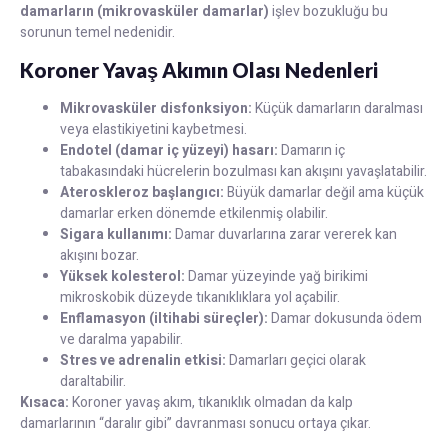
damarların (mikrovasküler damarlar)
işlev bozukluğu bu
sorunun temel nedenidir.
Koroner Yavaş Akımın Olası Nedenleri
Mikrovasküler disfonksiyon:
Küçük damarların daralması
veya elastikiyetini kaybetmesi.
Endotel (damar iç yüzeyi) hasarı:
Damarın iç
tabakasındaki hücrelerin bozulması kan akışını yavaşlatabilir.
Ateroskleroz başlangıcı:
Büyük damarlar değil ama küçük
damarlar erken dönemde etkilenmiş olabilir.
Sigara kullanımı:
Damar duvarlarına zarar vererek kan
akışını bozar.
Yüksek kolesterol:
Damar yüzeyinde yağ birikimi
mikroskobik düzeyde tıkanıklıklara yol açabilir.
Enflamasyon (iltihabi süreçler):
Damar dokusunda ödem
ve daralma yapabilir.
Stres ve adrenalin etkisi:
Damarları geçici olarak
daraltabilir.
Kısaca:
Koroner yavaş akım, tıkanıklık olmadan da kalp
damarlarının “daralır gibi” davranması sonucu ortaya çıkar.