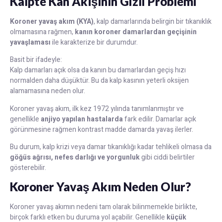
Kalpte Kan Akışının Gizli Problemi
Koroner yavaş akım (KYA)
, kalp damarlarında belirgin bir tıkanıklık
olmamasına rağmen,
kanın koroner damarlardan geçişinin
yavaşlaması
ile karakterize bir durumdur.
Basit bir ifadeyle:
Kalp damarları açık olsa da kanın bu damarlardan geçiş hızı
normalden daha düşüktür. Bu da kalp kasının yeterli oksijen
alamamasına neden olur.
Koroner yavaş akım, ilk kez 1972 yılında tanımlanmıştır ve
genellikle
anjiyo yapılan hastalarda
fark edilir. Damarlar açık
görünmesine rağmen kontrast madde damarda yavaş ilerler.
Bu durum, kalp krizi veya damar tıkanıklığı kadar tehlikeli olmasa da
göğüs ağrısı, nefes darlığı ve yorgunluk
gibi ciddi belirtiler
gösterebilir.
Koroner Yavaş Akım Neden Olur?
Koroner yavaş akımın nedeni tam olarak bilinmemekle birlikte,
birçok farklı etken bu duruma yol açabilir. Genellikle
küçük