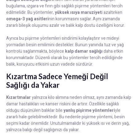
buğulama, ızgara ve fırın gibi sağlıklı pişirme yöntemleri tercih
edilmelidir. Bu yöntemler,
yüksek ısıya maruziyet
i azaltırken
omega-3 yağ asitleri
nin korunmasını sağlar. Aynı zamanda
zararlı bileşik oluşumu azalır ve balık kalp dostu özelliğini korur.
Ayrıca bu pişirme yöntemleri sindirimi kolaylaştırır ve mideyi
yormadan besin emilimini destekler. Bunun yanında tuz ve yağ
kontrolü sağlanmakta, böylece
kalp damar sağlığı
daha etkin
korunmaktadır. Düzenli olarak bu yöntemler tercih edildiğinde
balık, koruyucu etkisini uzun vadede sürdürür.
Kızartma Sadece Yemeği Değil
Sağlığı da Yakar
Kızartmalar
yalnızca kilo alımına neden olmaz, aynı zamanda kalp
damar hastalıkları ve kanser riskini de artırır. Özellikle sağlıklı
olduğu düşünülen balıklar bile
yanlış pişirme yöntemleri
yle
zararlı hale gelebilmektedir. Bu nedenle pişirme yöntemi, besin
seçimi kadar önemlidir. Unutulmamalıdır ki yüksek ısı ve derin yağ,
yalnızca balığı değil sağlığınızı da yakar.