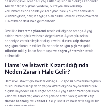
besindir çünkü omega-3 yağ asitleri açısından oldukça zengindir.
Ancak balığın pişirme yöntemi, bu faydaların korunup
korunmamasında belirleyici rol oynar. Yanlış pişirme teknikleri
kullanıldığında, balığın sağlığa olan olumlu etkileri kaybolmaktadır.
Tüketimi de riskli hale gelmektedir.
Özellikle
kızartma yöntemi
tercih edildiğinde omega-3 yağ
asitleri zarar görür ve besin değeri azalır. Ayrıca yüksek ısı
nedeniyle zararlı bileşikler oluşur ve bu durum
kalp damar
sağlığı
nı olumsuz etkiler. Bu nedenle
balığın pişirme şekli,
tüketim sıklığı
kadar önem taşır ve
doğru yöntemler
tercih
edilmelidir.
Hamsi ve İstavrit Kızartıldığında
Neden Zararlı Hale Gelir?
Hamsi ve istavrit gibi balıklar
omega-3 deposu
olmalarına rağmen
mısır ununa bulanıp derin yağda kızartıldığında faydalarını büyük
ölçüde kaybeder. Bu süreçte omega-3 yağ asitleri zarar görürken,
kalori ve zararlı yağ oranı ciddi şekilde artar. Sonuç olarak
kalp
damar hastalığı
ve
kanser riski
yükselir ve balık artık sağlıklı bir