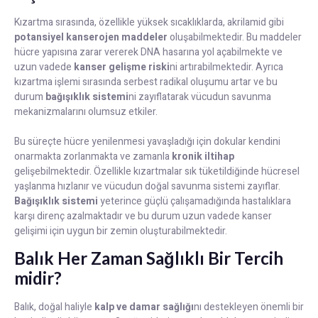
Kızartma sırasında, özellikle yüksek sıcaklıklarda, akrilamid gibi
potansiyel kanserojen maddeler
oluşabilmektedir. Bu maddeler
hücre yapısına zarar vererek DNA hasarına yol açabilmekte ve
uzun vadede
kanser gelişme riski
ni artırabilmektedir. Ayrıca
kızartma işlemi sırasında serbest radikal oluşumu artar ve bu
durum
bağışıklık sistemi
ni zayıflatarak vücudun savunma
mekanizmalarını olumsuz etkiler.
Bu süreçte hücre yenilenmesi yavaşladığı için dokular kendini
onarmakta zorlanmakta ve zamanla
kronik iltihap
gelişebilmektedir. Özellikle kızartmalar sık tüketildiğinde hücresel
yaşlanma hızlanır ve vücudun doğal savunma sistemi zayıflar.
Bağışıklık sistemi
yeterince güçlü çalışamadığında hastalıklara
karşı direnç azalmaktadır ve bu durum uzun vadede kanser
gelişimi için uygun bir zemin oluşturabilmektedir.
Balık Her Zaman Sağlıklı Bir Tercih
midir?
Balık, doğal haliyle
kalp ve damar sağlığı
nı destekleyen önemli bir