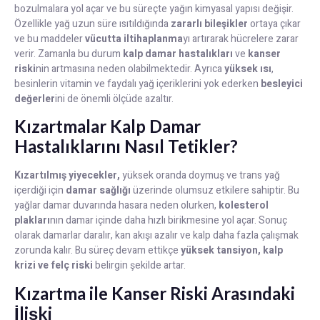
bozulmalara yol açar ve bu süreçte yağın kimyasal yapısı değişir.
Özellikle yağ uzun süre ısıtıldığında
zararlı bileşikler
ortaya çıkar
ve bu maddeler
vücutta iltihaplanma
yı artırarak hücrelere zarar
verir. Zamanla bu durum
kalp damar hastalıkları
ve
kanser
riski
nin artmasına neden olabilmektedir. Ayrıca
yüksek ısı
,
besinlerin vitamin ve faydalı yağ içeriklerini yok ederken
besleyici
değerler
ini de önemli ölçüde azaltır.
Kızartmalar Kalp Damar
Hastalıklarını Nasıl Tetikler?
Kızartılmış yiyecekler,
yüksek oranda doymuş ve trans yağ
içerdiği için
damar sağlığı
üzerinde olumsuz etkilere sahiptir. Bu
yağlar damar duvarında hasara neden olurken,
kolesterol
plakları
nın damar içinde daha hızlı birikmesine yol açar. Sonuç
olarak damarlar daralır, kan akışı azalır ve kalp daha fazla çalışmak
zorunda kalır. Bu süreç devam ettikçe
yüksek tansiyon, kalp
krizi ve felç riski
belirgin şekilde artar.
Kızartma ile Kanser Riski Arasındaki
İlişki