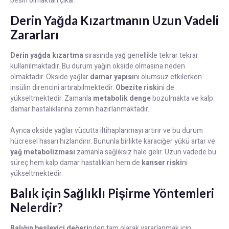
besin olmaktan çıkar.
Derin Yağda Kızartmanın Uzun Vadeli
Zararları
Derin yağda kızartma
sırasında yağ genellikle tekrar tekrar
kullanılmaktadır. Bu durum yağın okside olmasına neden
olmaktadır. Okside yağlar
damar yapısı
nı olumsuz etkilerken
insülin direncini artırabilmektedir.
Obezite riski
ni de
yükseltmektedir. Zamanla
metabolik denge
bozulmakta ve kalp
damar hastalıklarına zemin hazırlanmaktadır.
Ayrıca okside yağlar vücutta iltihaplanmayı artırır ve bu durum
hücresel hasarı hızlandırır. Bununla birlikte karaciğer yükü artar ve
yağ metabolizması
zamanla sağlıksız hale gelir. Uzun vadede bu
süreç hem kalp damar hastalıkları hem de
kanser riski
ni
yükseltmektedir.
Balık için Sağlıklı Pişirme Yöntemleri
Nelerdir?
Balığın besleyici değeri
nden tam olarak yararlanmak için