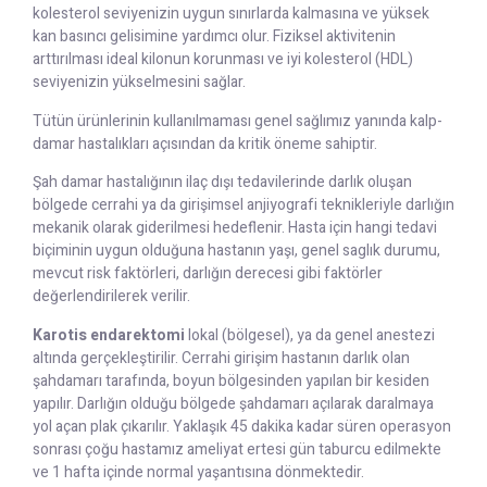
kolesterol seviyenizin uygun sınırlarda kalmasına ve yüksek
kan basıncı gelisimine yardımcı olur. Fiziksel aktivitenin
arttırılması ideal kilonun korunması ve iyi kolesterol (HDL)
seviyenizin yükselmesini sağlar.
Tütün ürünlerinin kullanılmaması genel sağlımız yanında kalp-
damar hastalıkları açısından da kritik öneme sahiptir.
Şah damar hastalığının ilaç dışı tedavilerinde darlık oluşan
bölgede cerrahi ya da girişimsel anjiyografi teknikleriyle darlığın
mekanik olarak giderilmesi hedeflenir. Hasta için hangi tedavi
biçiminin uygun olduğuna hastanın yaşı, genel saglık durumu,
mevcut risk faktörleri, darlığın derecesi gibi faktörler
değerlendirilerek verilir.
Karotis endarektomi
lokal (bölgesel), ya da genel anestezi
altında gerçekleştirilir. Cerrahi girişim hastanın darlık olan
şahdamarı tarafında, boyun bölgesinden yapılan bir kesiden
yapılır. Darlığın olduğu bölgede şahdamarı açılarak daralmaya
yol açan plak çıkarılır. Yaklaşık 45 dakika kadar süren operasyon
sonrası çoğu hastamız ameliyat ertesi gün taburcu edilmekte
ve 1 hafta içinde normal yaşantısına dönmektedir.