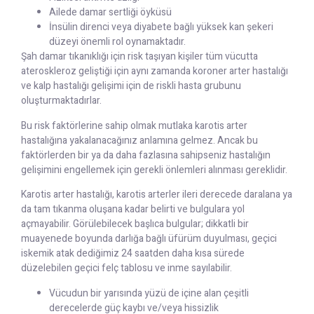
Ailede damar sertliği öyküsü
İnsülin direnci veya diyabete bağlı yüksek kan şekeri
düzeyi önemli rol oynamaktadır.
Şah damar tıkanıklığı için risk taşıyan kişiler tüm vücutta
ateroskleroz geliştiği için aynı zamanda koroner arter hastalığı
ve kalp hastalığı gelişimi için de riskli hasta grubunu
oluşturmaktadırlar.
Bu risk faktörlerine sahip olmak mutlaka karotis arter
hastalığına yakalanacağınız anlamına gelmez. Ancak bu
faktörlerden bir ya da daha fazlasına sahipseniz hastalığın
gelişimini engellemek için gerekli önlemleri alınması gereklidir.
Karotis arter hastalığı, karotis arterler ileri derecede daralana ya
da tam tıkanma oluşana kadar belirti ve bulgulara yol
açmayabilir. Görülebilecek başlıca bulgular; dikkatli bir
muayenede boyunda darlığa bağlı üfürüm duyulması, geçici
iskemik atak dediğimiz 24 saatden daha kısa sürede
düzelebilen geçici felç tablosu ve inme sayılabilir.
Vücudun bir yarısında yüzü de içine alan çeşitli
derecelerde güç kaybı ve/veya hissizlik