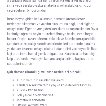
arasındaki adıyla ‘Şah damarı’) vardır. Karotis arter hastalığı
inme veya serebrovasküler ataklara yol açabildigi için ciddi
seyredebilen bir durumdur.
İnme beyne giden kan akımının, damarın ateroskleroz
nedeniyle tıkanması veya pıhtı oluşumuna bağlı, kesildiğinde
ortaya çıkar. Eğer beyne giden kan akımı birkaç dakikadan fazla
kesintiye uğrarsa beyin hücreleri ölmeye baslar. İnme beyin
hasarı, felçler, uzun dönemli sakatlık ve ölümle sonuçlanabilir.
Şah damarı hastalığı karotis arterlerde ileri derecede daralma
ya da tam tıkanma ortaya çıkana kadar belirti vermeyebilir. Bazı
kişilerde inme hastalığın ilk bulgusudur. Karotis arter hastalığı
kalp problemleri ve beyin kanamalarıyla birlikte başlıca inme
sebeplerindendir.
Şah damar tıkanıklığı ve inme nedenleri olarak;
Tütün ve tütün ürünleri kullanımı
Kanda yüksek miktarda yağ ve kolesterol bulunması
Yüksek kan basıncı
İleri yaş ve erkek cinsiyet
Metabolik sendrom
Fiziksel aktivite azlığı