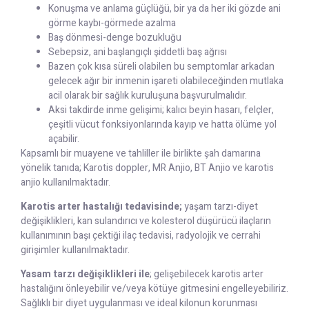
Konuşma ve anlama güçlüğü, bir ya da her iki gözde ani
görme kaybı-görmede azalma
Baş dönmesi-denge bozukluğu
Sebepsiz, ani başlangıçlı şiddetli baş ağrısı
Bazen çok kısa süreli olabilen bu semptomlar arkadan
gelecek ağır bir inmenin işareti olabileceğinden mutlaka
acil olarak bir sağlık kuruluşuna başvurulmalıdır.
Aksi takdirde inme gelişimi; kalıcı beyin hasarı, felçler,
çeşitli vücut fonksiyonlarında kayıp ve hatta ölüme yol
açabilir.
Kapsamlı bir muayene ve tahliller ile birlikte şah damarına
yönelik tanıda; Karotis doppler, MR Anjio, BT Anjio ve karotis
anjio kullanılmaktadır.
Karotis arter hastalığı tedavisinde;
yaşam tarzı-diyet
değişiklikleri, kan sulandırıcı ve kolesterol düşürücü ilaçların
kullanımının başı çektiği ilaç tedavisi, radyolojik ve cerrahi
girişimler kullanılmaktadır.
Yasam tarzı değişiklikleri ile
; gelişebilecek karotis arter
hastalığını önleyebilir ve/veya kötüye gitmesini engelleyebiliriz.
Sağlıklı bir diyet uygulanması ve ideal kilonun korunması