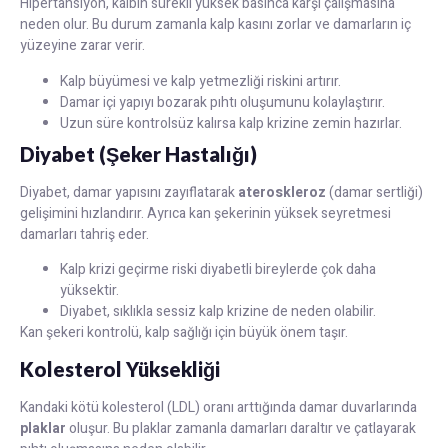
Hipertansiyon, kalbin sürekli yüksek basınca karşı çalışmasına
neden olur. Bu durum zamanla kalp kasını zorlar ve damarların iç
yüzeyine zarar verir.
Kalp büyümesi ve kalp yetmezliği riskini artırır.
Damar içi yapıyı bozarak pıhtı oluşumunu kolaylaştırır.
Uzun süre kontrolsüz kalırsa kalp krizine zemin hazırlar.
Diyabet (Şeker Hastalığı)
Diyabet, damar yapısını zayıflatarak
ateroskleroz
(damar sertliği)
gelişimini hızlandırır. Ayrıca kan şekerinin yüksek seyretmesi
damarları tahriş eder.
Kalp krizi geçirme riski diyabetli bireylerde çok daha
yüksektir.
Diyabet, sıklıkla sessiz kalp krizine de neden olabilir.
Kan şekeri kontrolü, kalp sağlığı için büyük önem taşır.
Kolesterol Yüksekliği
Kandaki kötü kolesterol (LDL) oranı arttığında damar duvarlarında
plaklar
oluşur. Bu plaklar zamanla damarları daraltır ve çatlayarak