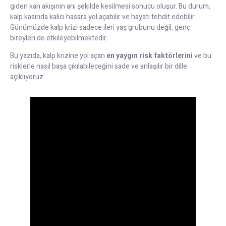
giden kan akışının ani şekilde kesilmesi sonucu oluşur. Bu durum,
kalp kasında kalıcı hasara yol açabilir ve hayatı tehdit edebilir.
Günümüzde kalp krizi sadece ileri yaş grubunu değil, genç
bireyleri de etkileyebilmektedir.
Bu yazıda, kalp krizine yol açan
en yaygın risk faktörlerini
ve bu
risklerle nasıl başa çıkılabileceğini sade ve anlaşılır bir dille
açıklıyoruz.