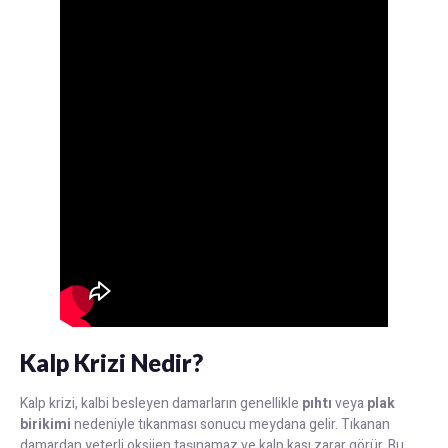
Kalp Krizi Nedir?
Kalp krizi, kalbi besleyen damarların genellikle
pıhtı
veya
plak
birikimi
nedeniyle tıkanması sonucu meydana gelir. Tıkanan
damardan yeterli oksijen taşınamaz ve kalp kası zarar görür. Bu