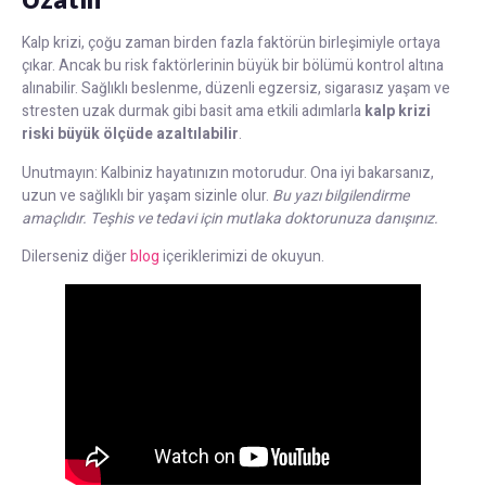
Kalp krizi, çoğu zaman birden fazla faktörün birleşimiyle ortaya
çıkar. Ancak bu risk faktörlerinin büyük bir bölümü kontrol altına
alınabilir. Sağlıklı beslenme, düzenli egzersiz, sigarasız yaşam ve
stresten uzak durmak gibi basit ama etkili adımlarla
kalp krizi
riski büyük ölçüde azaltılabilir
.
Unutmayın: Kalbiniz hayatınızın motorudur. Ona iyi bakarsanız,
uzun ve sağlıklı bir yaşam sizinle olur.
Bu yazı bilgilendirme
amaçlıdır. Teşhis ve tedavi için mutlaka doktorunuza danışınız.
Dilerseniz diğer
blog
içeriklerimizi de okuyun.