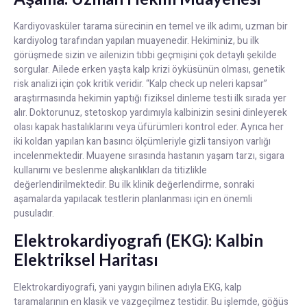
Kardiyovasküler tarama sürecinin en temel ve ilk adımı, uzman bir
kardiyolog tarafından yapılan muayenedir. Hekiminiz, bu ilk
görüşmede sizin ve ailenizin tıbbi geçmişini çok detaylı şekilde
sorgular. Ailede erken yaşta kalp krizi öyküsünün olması, genetik
risk analizi için çok kritik veridir. “Kalp check up neleri kapsar”
araştırmasında hekimin yaptığı fiziksel dinleme testi ilk sırada yer
alır. Doktorunuz, stetoskop yardımıyla kalbinizin sesini dinleyerek
olası kapak hastalıklarını veya üfürümleri kontrol eder. Ayrıca her
iki koldan yapılan kan basıncı ölçümleriyle gizli tansiyon varlığı
incelenmektedir. Muayene sırasında hastanın yaşam tarzı, sigara
kullanımı ve beslenme alışkanlıkları da titizlikle
değerlendirilmektedir. Bu ilk klinik değerlendirme, sonraki
aşamalarda yapılacak testlerin planlanması için en önemli
pusuladır.
Elektrokardiyografi (EKG): Kalbin
Elektriksel Haritası
Elektrokardiyografi, yani yaygın bilinen adıyla EKG, kalp
taramalarının en klasik ve vazgeçilmez testidir. Bu işlemde, göğüs