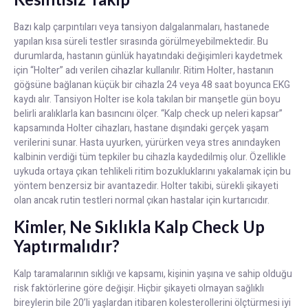
Bazı kalp çarpıntıları veya tansiyon dalgalanmaları, hastanede
yapılan kısa süreli testler sırasında görülmeyebilmektedir. Bu
durumlarda, hastanın günlük hayatındaki değişimleri kaydetmek
için “Holter” adı verilen cihazlar kullanılır. Ritim Holter, hastanın
göğsüne bağlanan küçük bir cihazla 24 veya 48 saat boyunca EKG
kaydı alır. Tansiyon Holter ise kola takılan bir manşetle gün boyu
belirli aralıklarla kan basıncını ölçer. “Kalp check up neleri kapsar”
kapsamında Holter cihazları, hastane dışındaki gerçek yaşam
verilerini sunar. Hasta uyurken, yürürken veya stres anındayken
kalbinin verdiği tüm tepkiler bu cihazla kaydedilmiş olur. Özellikle
uykuda ortaya çıkan tehlikeli ritim bozukluklarını yakalamak için bu
yöntem benzersiz bir avantazedir. Holter takibi, sürekli şikayeti
olan ancak rutin testleri normal çıkan hastalar için kurtarıcıdır.
Kimler, Ne Sıklıkla Kalp Check Up
Yaptırmalıdır?
Kalp taramalarının sıklığı ve kapsamı, kişinin yaşına ve sahip olduğu
risk faktörlerine göre değişir. Hiçbir şikayeti olmayan sağlıklı
bireylerin bile 20’li yaşlardan itibaren kolesterollerini ölçtürmesi iyi