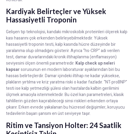
Kardiyak Belirteçler ve Yüksek
Hassasiyetli Troponin
Gelişen tıp teknolojisi, kandaki mikroskobik proteinleri ölçerek kalp
kası hasarını çok erkenden belirleyebilmektedir. Yüksek
hassasiyetli troponin testi, kalp kasında hücre düzeyinde bir
yaralanma olup olmadığını gösterir. Ayrıca “hs-CRP” adı verilen
test, damar duvarlarındaki kronik iltihaplanma (enflamasyon)
seviyesini ölçen önemli parametredir.
Kalp check up neleri
kapsar
sorusunun en modern laboratuvar ayaklarından biri bu
hassas belirteçlerdir. Damar içindeki iltihap ne kadar yüksekse,
plakların yırtılma ve kriz yaratma riski o kadar fazladır. “NT-proBNP”
testi ise kalp yetmezliği şülesi olan hastalarda kalbin gerilimini
ölçmek amacıyla istenmektedir. Bu özel kan parametreleri, klasik
tahlillerin gözden kaçırabileceği sinsi riskleri erkenden ortaya
çıkarır. Erken evrede yakalanan bu hücresel değişimler, koruyucu
tedavilerin başarı şansını en üst seviyeye taşır.
Ritim ve Tansiyon Holter: 24 Saatlik
Kesintisiz Takip