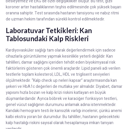
besleyemez ve EKG’de özel değişiklikler oluşur. Bu test, gizli
koroner arter hastalıklarının teşhis edilmesinde çok yüksek başarı
oranına sahiptir. Test sırasında hastanın tansiyonu ve nabız ritmi
de uzman hekim tarafından sürekli kontrol edilmektedir.
Laboratuvar Tetkikleri: Kan
Tablosundaki Kalp Riskleri
Kardiyovasküler sağlığı tam olarak değerlendirmek için sadece
cihazlarla görüntüleme yapmak kesinlikle yeterli değildir. Kan
tahlilleri, damar sağlığını içeriden tehdit eden biyokimyasal risk
faktörlerini gösteren çok önemli araçlardır. Lipid paneli adı verilen
testlerle toplam kolesterol, LDL, HDL ve trigliserit seviyeleri
ölçülmektedir. “Kalp check up neleri kapsar” araştırmasında kan
şekeri ve HbA1c değerleri de mutlaka yer almalıdır. Diyabet, damar
yapısını hızla bozan ve kalp krizi riskini katlayan en büyük
düşmanlardandır. Ayrıca böbrek ve karaciğer fonksiyon testleri,
genel vücut sağlığının durumunu anlamak adına istenmektedir.
Kandaki hemogram testi ile kansızlık varlığı incelenir; çünkü anemi
kalbi ekstra yoran bir durumdur. Bu tahliller, hastanın gelecekteki
kalp hastalığı riskini sayısal olarak hesaplamaya imkan tanıyan
verilerdir.