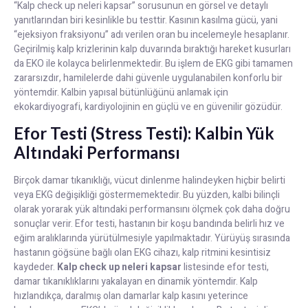
“Kalp check up neleri kapsar” sorusunun en görsel ve detaylı
yanıtlarından biri kesinlikle bu testtir. Kasının kasılma gücü, yani
“ejeksiyon fraksiyonu” adı verilen oran bu incelemeyle hesaplanır.
Geçirilmiş kalp krizlerinin kalp duvarında bıraktığı hareket kusurları
da EKO ile kolayca belirlenmektedir. Bu işlem de EKG gibi tamamen
zararsızdır, hamilelerde dahi güvenle uygulanabilen konforlu bir
yöntemdir. Kalbin yapısal bütünlüğünü anlamak için
ekokardiyografi, kardiyolojinin en güçlü ve en güvenilir gözüdür.
Efor Testi (Stress Testi): Kalbin Yük
Altındaki Performansı
Birçok damar tıkanıklığı, vücut dinlenme halindeyken hiçbir belirti
veya EKG değişikliği göstermemektedir. Bu yüzden, kalbi bilinçli
olarak yorarak yük altındaki performansını ölçmek çok daha doğru
sonuçlar verir. Efor testi, hastanın bir koşu bandında belirli hız ve
eğim aralıklarında yürütülmesiyle yapılmaktadır. Yürüyüş sırasında
hastanın göğsüne bağlı olan EKG cihazı, kalp ritmini kesintisiz
kaydeder.
Kalp check up neleri kapsar
listesinde efor testi,
damar tıkanıklıklarını yakalayan en dinamik yöntemdir. Kalp
hızlandıkça, daralmış olan damarlar kalp kasını yeterince