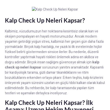
Kalp Check Up Neleri Kapsar?
Kalbimiz, vücudumuzun her noktasına kesintisiz olarak kan ve
oksijen pompalayan en hayati motorumuzdur. Ancak modern
yaşamın getirdiği yoğun stres, kalbimizi her geçen gün daha fazla
yormaktadır. Birçok kalp hastalığı, ne yazık ki ilk evrelerinde hiçbir
fiziksel belirti göstermeden sinsice ilerler. Bu nedenle, düzenli
kontroller yaptırmak hayati riskleri önlemek adına en akıllıca ve
doğru adımdır. Birçok insan sağlığını güvenceye almak için
kalp
check up neleri kapsar
sorusunun yanıtını aramaktadır. Kapsamlı
bir kardiyolojik tarama, gizli damar tıkanıklıklarını ve ritim
bozukluklarını erkenden ortaya çıkarır. Erken teşhis, kalp krizlerini
önleyerek yaşam süresini uzatan en güçlü tıbbi kalkan olarak kabul
edilmektedir. Bu rehberde, bir kalp taramasında yapılan tüm
testleri ve aşamaları detaylıca inceliyoruz.
Kalp Check Up Neleri Kapsar? İlk
Aşama: Uzman Hekim Muayenesi