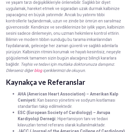
ve yaşam tarzı değişiklikleriyle önlenebilir. Sağlıklı bir diyet
uygulamak, hareket etmek ve sigaradan uzak durmak kalbinize
yapacağınız en büyük yatırımdır. Ancak bu yatırımı tıbbi
kontrollerle taçlandırmak, uzun ve zinde bir ömrün en sarsılmaz
güvencesidir. Kendinize ve sevdiklerinize bir iyilik yapın, kalbinizin
sesini sadece dinlemeyin, onu uzman hekimlere kontrol ettirin.
Bilimin ve modern tıbbın sunduğu bu tarama imkanlarından
faydalanarak, geleceğe her zaman güvenli ve sağlıklı adımlarla
yürüyün. Kalbinizin ritmini korumak ve hayatı kesintisiz, neşeyle
göğüslemek tamamen sizin bugün alacağınız bilinçli kararlara
bağlıdır.
Teşhis ve tedavi için mutlaka doktorunuza danışınız.
Dilerseniz diğer
blog
içeriklerimizi de okuyun.
Kaynakça ve Referanslar
AHA (American Heart Association) – Amerikan Kalp
Cemiyeti:
Kan basıncı yönetimi ve sodyum kısıtlaması
standartları takip edilmektedir.
ESC (European Society of Cardiology) – Avrupa
Kardiyoloji Derneği:
Hipertansiyon tanı ve tedavi
kılavuzları temel referans olarak kullanılmaktadır.
JACC (Journal of the American College of Cardiology)