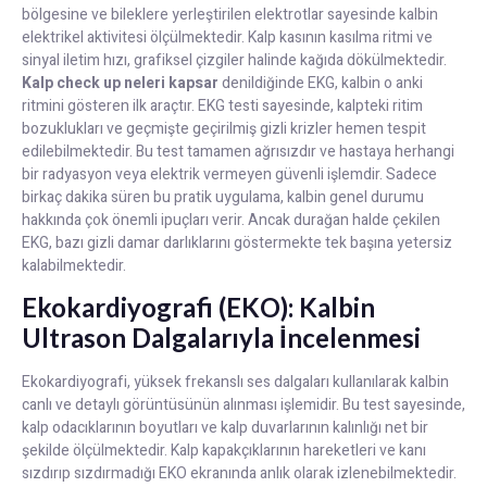
bölgesine ve bileklere yerleştirilen elektrotlar sayesinde kalbin
elektrikel aktivitesi ölçülmektedir. Kalp kasının kasılma ritmi ve
sinyal iletim hızı, grafiksel çizgiler halinde kağıda dökülmektedir.
Kalp check up neleri kapsar
denildiğinde EKG, kalbin o anki
ritmini gösteren ilk araçtır. EKG testi sayesinde, kalpteki ritim
bozuklukları ve geçmişte geçirilmiş gizli krizler hemen tespit
edilebilmektedir. Bu test tamamen ağrısızdır ve hastaya herhangi
bir radyasyon veya elektrik vermeyen güvenli işlemdir. Sadece
birkaç dakika süren bu pratik uygulama, kalbin genel durumu
hakkında çok önemli ipuçları verir. Ancak durağan halde çekilen
EKG, bazı gizli damar darlıklarını göstermekte tek başına yetersiz
kalabilmektedir.
Ekokardiyografi (EKO): Kalbin
Ultrason Dalgalarıyla İncelenmesi
Ekokardiyografi, yüksek frekanslı ses dalgaları kullanılarak kalbin
canlı ve detaylı görüntüsünün alınması işlemidir. Bu test sayesinde,
kalp odacıklarının boyutları ve kalp duvarlarının kalınlığı net bir
şekilde ölçülmektedir. Kalp kapakçıklarının hareketleri ve kanı
sızdırıp sızdırmadığı EKO ekranında anlık olarak izlenebilmektedir.