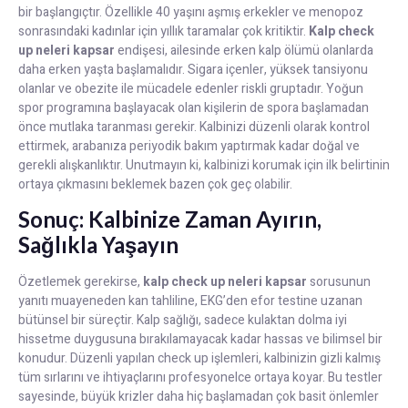
bir başlangıçtır. Özellikle 40 yaşını aşmış erkekler ve menopoz
sonrasındaki kadınlar için yıllık taramalar çok kritiktir.
Kalp check
up neleri kapsar
endişesi, ailesinde erken kalp ölümü olanlarda
daha erken yaşta başlamalıdır. Sigara içenler, yüksek tansiyonu
olanlar ve obezite ile mücadele edenler riskli gruptadır. Yoğun
spor programına başlayacak olan kişilerin de spora başlamadan
önce mutlaka taranması gerekir. Kalbinizi düzenli olarak kontrol
ettirmek, arabanıza periyodik bakım yaptırmak kadar doğal ve
gerekli alışkanlıktır. Unutmayın ki, kalbinizi korumak için ilk belirtinin
ortaya çıkmasını beklemek bazen çok geç olabilir.
Sonuç: Kalbinize Zaman Ayırın,
Sağlıkla Yaşayın
Özetlemek gerekirse,
kalp check up neleri kapsar
sorusunun
yanıtı muayeneden kan tahliline, EKG’den efor testine uzanan
bütünsel bir süreçtir. Kalp sağlığı, sadece kulaktan dolma iyi
hissetme duygusuna bırakılamayacak kadar hassas ve bilimsel bir
konudur. Düzenli yapılan check up işlemleri, kalbinizin gizli kalmış
tüm sırlarını ve ihtiyaçlarını profesyonelce ortaya koyar. Bu testler
sayesinde, büyük krizler daha hiç başlamadan çok basit önlemler