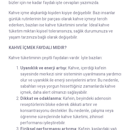
bizler için ne kadar faydalı işte cevapları yazımızda.
Kahve içme alışkanlığı kişiden kişiye değişebilir. Bazı insanlar
günlük rutinlerinin bir parçası olarak kahve içmeyi tercih
ederken, bazıları ise kahve tüketimini sınırlar. İdeal kahve
tüketim miktarı kişisel toleransınıza, sağlık durumunuza ve
yaşam tarzınıza bağlı olarak değişebilir.
KAHVE İÇMEK FAYDALI MIDIR?
Kahve tüketiminin çeşitli faydaları vardır. İşte bazıları:
Uyanıklık ve enerji artışı:
Kahve, içerdiği kafein
sayesinde merkezi sinir sisteminin uyarılmasına yardımcı
olur ve uyanıklık ile enerji seviyelerini artırır. Bu nedenle,
sabahları veya yorgun hissettiğiniz zamanlarda kahve
içmek, daha alert olmanızı sağlayabilir.
Dikkat ve odaklanma:
Kafein, beyindeki adenosin
reseptörlerini bloke ederek dikkati artırır ve
konsantrasyonu destekler. Bu nedenle, çalışma veya
öğrenme süreçlerinde kahve tüketimi, zihinsel
performansı iyileştirebilir.
Fiziksel performansı artırma:
Kafein, kaslardaki yağ