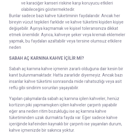
ve karaciğer kanseri riskine karşı koruyucu etkileri
olabileceğini göstermektedir.
Bunlar sadece bazı kahve tüketiminin faydalarıdır. Ancak her
bireyin vücut tepkileri farklıdır ve kahve tüketimi kişiden kişiye
değişebilir. Aşırıya kaçmamak ve kişisel toleransınıza dikkat
etmek önemlidir. Ayrıca, kahveye şeker veya kremalı eklemeler
yapmak, bu faydaları azaltabilir veya tersine olumsuz etkilere
neden
SABAH AÇ KARNINA KAHVE İÇİLİR Mİ?
Sabah aç karnına kahve içmenin zararlı olduğuna dair kesin bir
kanıt bulunmamaktadır. Hatta zararlıdır diyemeyiz. Ancak bazı
insanlar kahve tüketimi sonrasında mide rahatsızlığı veya asit
reflü gibi sindirim sorunları yaşayabilir.
Yapılan çalışmalarda sabah aç karnına içilen kahveler, henüz
kortizon piki yapmamışken içilen kahveler çarpıntı yapabilir
eğer ana neden ritim bozukluğu ise aç karnına kahve
tüketiminden uzak durmakta fayda var. Eğer sadece kahve
içeriğinde kafeinden kaynaklı bir çarpıntı ise yaşanılan durum,
kahve içmenizde bir sakınca yoktur.