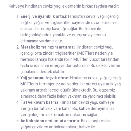
Kahveye hindistan cevizi yağı eklemenin birkaç faydası vardır:
Enerji ve uyanıklık artışı:
Hindistan cevizi yağı, içerdiği
sağlıklı yağlar ve trigliseritler sayesinde uzun süreli ve
istikrarlı bir enerji kaynağı sağlar. Bu, kahve ile
birleştirildiğinde uyanıklık ve enerji seviyelerinin
artmasına yardımcı olur.
Metabolizma hızını artırma:
Hindistan cevizi yağı,
içerdiği orta zincirli trigliseritler (MCT’ler) nedeniyle
metabolizmayı hızlandırabilir. MCT’ler, vücut tarafından
hızla sindirilir ve enerjiye dönüştürülür. Bu da kilo verme
çabalarına destek olabilir.
Yağ yakımını teşvik etme:
Hindistan cevizi yağı, içerdiği
MCT’lerin termojenez adı verilen bir süreci uyararak yağ
yakımını artırabileceği düşünülmektedir. Bu, egzersiz
sırasında daha fazla kalori yakmanıza yardımcı olabilir.
Tat ve kıvam katma:
Hindistan cevizi yağı, kahveye
zengin bir tat ve kıvam katar. Bu, kahve deneyiminizi
zenginleştirir ve kremalı bir dokunuş sağlar.
Antioksidan emilimini artırma:
Bazı araştırmalar,
yağda çözünen antioksidanların, kahve ile