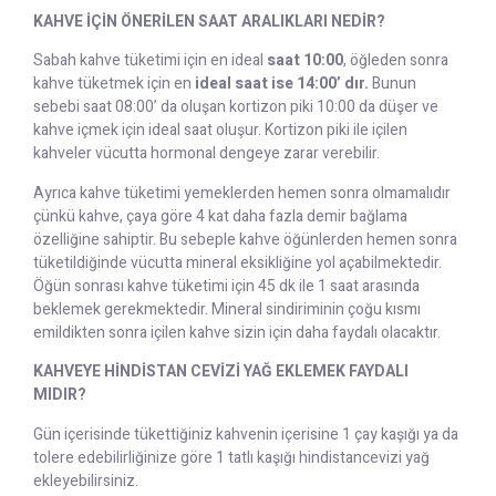
KAHVE İÇİN ÖNERİLEN SAAT ARALIKLARI NEDİR?
Sabah kahve tüketimi için en ideal
saat 10:00
, öğleden sonra
kahve tüketmek için en
ideal saat ise 14:00’ dır.
Bunun
sebebi saat 08:00’ da oluşan kortizon piki 10:00 da düşer ve
kahve içmek için ideal saat oluşur. Kortizon piki ile içilen
kahveler vücutta hormonal dengeye zarar verebilir.
Ayrıca kahve tüketimi yemeklerden hemen sonra olmamalıdır
çünkü kahve, çaya göre 4 kat daha fazla demir bağlama
özelliğine sahiptir. Bu sebeple kahve öğünlerden hemen sonra
tüketildiğinde vücutta mineral eksikliğine yol açabilmektedir.
Öğün sonrası kahve tüketimi için 45 dk ile 1 saat arasında
beklemek gerekmektedir. Mineral sindiriminin çoğu kısmı
emildikten sonra içilen kahve sizin için daha faydalı olacaktır.
KAHVEYE HİNDİSTAN CEVİZİ YAĞ EKLEMEK FAYDALI
MIDIR?
Gün içerisinde tükettiğiniz kahvenin içerisine 1 çay kaşığı ya da
tolere edebilirliğinize göre 1 tatlı kaşığı hindistancevizi yağ
ekleyebilirsiniz.