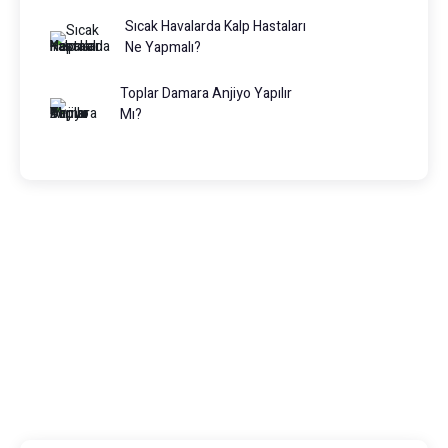
Sıcak Havalarda Kalp Hastaları
Ne Yapmalı?
Toplar Damara Anjiyo Yapılır
Mı?
Doç. Dr. Muhammed Keskin
0216 475 7066
info@drmuhammedkeskin.com
Feneryolu, Bağdat Cad. No:91, Daire:4, 34724
Kadıköy/İstanbul