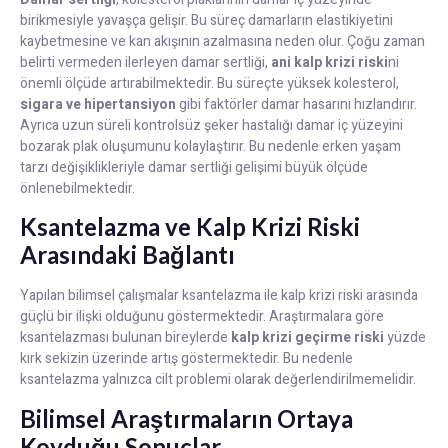
birikmesiyle yavaşça gelişir. Bu süreç damarların elastikiyetini
kaybetmesine ve kan akışının azalmasına neden olur. Çoğu zaman
belirti vermeden ilerleyen damar sertliği,
ani kalp krizi riski
ni
önemli ölçüde artırabilmektedir. Bu süreçte yüksek kolesterol,
sigara ve hipertansiyon
gibi faktörler damar hasarını hızlandırır.
Ayrıca uzun süreli kontrolsüz şeker hastalığı damar iç yüzeyini
bozarak plak oluşumunu kolaylaştırır. Bu nedenle erken yaşam
tarzı değişiklikleriyle damar sertliği gelişimi büyük ölçüde
önlenebilmektedir.
Ksantelazma ve Kalp Krizi Riski
Arasındaki Bağlantı
Yapılan bilimsel çalışmalar ksantelazma ile kalp krizi riski arasında
güçlü bir ilişki olduğunu göstermektedir. Araştırmalara göre
ksantelazması bulunan bireylerde
kalp krizi geçirme riski
yüzde
kırk sekizin üzerinde artış göstermektedir. Bu nedenle
ksantelazma yalnızca cilt problemi olarak değerlendirilmemelidir.
Bilimsel Araştırmaların Ortaya
Koyduğu Sonuçlar