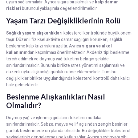
uyum sağlanmalıdır. Ayrıca sigara bırakılmalı ve
kalp damar
riskleri
bütüncül yaklaşımla değerlendirilmelidir.
Yaşam Tarzı Değişikliklerinin Rolü
Sağlıklı yaşam alışkanlıkları
kolesterol kontrolünde büyük önem
taşır. Düzenli fiziksel aktivite damar sağlığını korurken, sağlıklı
beslenme kalp krizi riskini azaltır. Ayrıca
sigara ve alkol
kullanımı
ndan kaçınılması önerilmektedir. Akdeniz tipi beslenme
tercih edilmeli ve doymuş yağ tüketimi belirgin şekilde
sınırlandırılmalıdır. Bununla birlikte stres yönetimi sağlanmalı ve
düzenli uyku alışkanlığı günlük rutine eklenmelidir. Tüm bu
değişiklikler birlikte uygulandığında kolesterol kontrolü daha kalıcı
hale gelmektedir.
Beslenme Alışkanlıkları Nasıl
Olmalıdır?
Doymuş yağ ve işlenmiş gıdaların tüketimi mutlaka
sınırlandırılmalıdır. Sebze, meyve ve lif açısından zengin besinler
günlük beslenmede ön planda olmalıdır. Bu değişiklikler kolesterol
seviyelerinin dengelenmesine katkı sağlar. Ayrıca zeytinyağı gibi