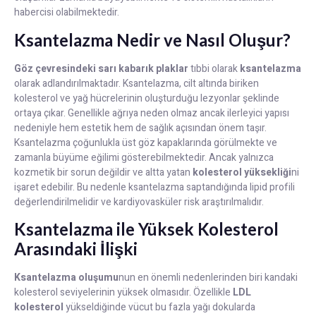
habercisi olabilmektedir.
Ksantelazma Nedir ve Nasıl Oluşur?
Göz çevresindeki sarı kabarık plaklar
tıbbi olarak
ksantelazma
olarak adlandırılmaktadır. Ksantelazma, cilt altında biriken
kolesterol ve yağ hücrelerinin oluşturduğu lezyonlar şeklinde
ortaya çıkar. Genellikle ağrıya neden olmaz ancak ilerleyici yapısı
nedeniyle hem estetik hem de sağlık açısından önem taşır.
Ksantelazma çoğunlukla üst göz kapaklarında görülmekte ve
zamanla büyüme eğilimi gösterebilmektedir. Ancak yalnızca
kozmetik bir sorun değildir ve altta yatan
kolesterol yüksekliği
ni
işaret edebilir. Bu nedenle ksantelazma saptandığında lipid profili
değerlendirilmelidir ve kardiyovasküler risk araştırılmalıdır.
Ksantelazma ile Yüksek Kolesterol
Arasındaki İlişki
Ksantelazma oluşumu
nun en önemli nedenlerinden biri kandaki
kolesterol seviyelerinin yüksek olmasıdır. Özellikle
LDL
kolesterol
yükseldiğinde vücut bu fazla yağı dokularda