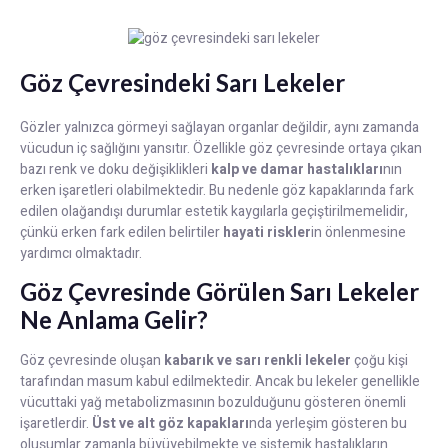
Göz Çevresindeki Sarı Lekeler
Gözler yalnızca görmeyi sağlayan organlar değildir, aynı zamanda
vücudun iç sağlığını yansıtır. Özellikle göz çevresinde ortaya çıkan
bazı renk ve doku değişiklikleri
kalp ve damar hastalıkları
nın
erken işaretleri olabilmektedir. Bu nedenle göz kapaklarında fark
edilen olağandışı durumlar estetik kaygılarla geçiştirilmemelidir,
çünkü erken fark edilen belirtiler
hayati riskler
in önlenmesine
yardımcı olmaktadır.
Göz Çevresinde Görülen Sarı Lekeler
Ne Anlama Gelir?
Göz çevresinde oluşan
kabarık ve sarı renkli lekeler
çoğu kişi
tarafından masum kabul edilmektedir. Ancak bu lekeler genellikle
vücuttaki yağ metabolizmasının bozulduğunu gösteren önemli
işaretlerdir.
Üst ve alt göz kapakları
nda yerleşim gösteren bu
oluşumlar zamanla büyüyebilmekte ve sistemik hastalıkların