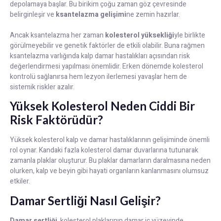
depolamaya başlar. Bu birikim çoğu zaman göz çevresinde
belirginleşir ve
ksantelazma gelişimi
ne zemin hazırlar.
Ancak ksantelazma her zaman
kolesterol yüksekliği
yle birlikte
görülmeyebilir ve genetik faktörler de etkili olabilir. Buna rağmen
ksantelazma varlığında kalp damar hastalıkları açısından risk
değerlendirmesi yapılması önemlidir. Erken dönemde kolesterol
kontrolü sağlanırsa hem lezyon ilerlemesi yavaşlar hem de
sistemik riskler azalır.
Yüksek Kolesterol Neden Ciddi Bir
Risk Faktörüdür?
Yüksek kolesterol kalp ve damar hastalıklarının gelişiminde önemli
rol oynar. Kandaki fazla kolesterol damar duvarlarına tutunarak
zamanla plaklar oluşturur. Bu plaklar damarların daralmasına neden
olurken, kalp ve beyin gibi hayati organların kanlanmasını olumsuz
etkiler.
Damar Sertliği Nasıl Gelişir?
Damar sertliği
, kolesterol plaklarının damar iç yüzeyinde