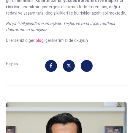
görülmemelidir.
Ksantelazma
,
yüksek kolesterol
ve
kalp krizi
riski
nin önemli bir göstergesi olabilmektedir. Erken tanı, doğru
tedavi ve yaşam tarzı değişiklikleri ile bu riskler azaltılabilmektedir.
Bu yazı bilgilendirme amaçlıdır. Teşhis ve tedavi için mutlaka
doktorunuza danışınız.
Dilerseniz diğer
blog
içeriklerimizi de okuyun.
Paylaş :