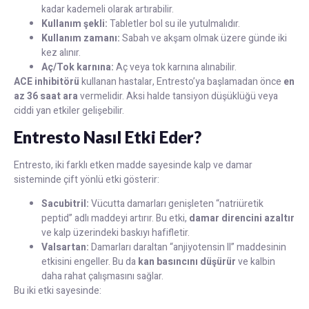
kadar kademeli olarak artırabilir.
Kullanım şekli:
Tabletler bol su ile yutulmalıdır.
Kullanım zamanı:
Sabah ve akşam olmak üzere günde iki
kez alınır.
Aç/Tok karnına:
Aç veya tok karnına alınabilir.
ACE inhibitörü
kullanan hastalar, Entresto’ya başlamadan önce
en
az 36 saat ara
vermelidir. Aksi halde tansiyon düşüklüğü veya
ciddi yan etkiler gelişebilir.
Entresto Nasıl Etki Eder?
Entresto, iki farklı etken madde sayesinde kalp ve damar
sisteminde çift yönlü etki gösterir:
Sacubitril:
Vücutta damarları genişleten “natriüretik
peptid” adlı maddeyi artırır. Bu etki,
damar direncini azaltır
ve kalp üzerindeki baskıyı hafifletir.
Valsartan:
Damarları daraltan “anjiyotensin II” maddesinin
etkisini engeller. Bu da
kan basıncını düşürür
ve kalbin
daha rahat çalışmasını sağlar.
Bu iki etki sayesinde: