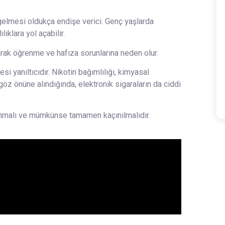
 gelmesi oldukça endişe verici. Genç yaşlarda
ıklara yol açabilir.
arak öğrenme ve hafıza sorunlarına neden olur.
si yanıltıcıdır. Nikotin bağımlılığı, kimyasal
öz önüne alındığında, elektronik sigaraların da ciddi
lunmalı ve mümkünse tamamen kaçınılmalıdır.