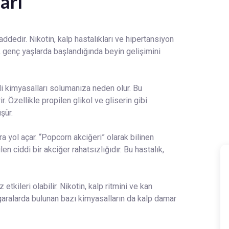
arı
maddedir. Nikotin, kalp hastalıkları ve hipertansiyon
ğı, genç yaşlarda başlandığında beyin gelişimini
itli kimyasalları solumanıza neden olur. Bu
. Özellikle propilen glikol ve gliserin gibi
şür.
ra yol açar. “Popcorn akciğeri” olarak bilinen
len ciddi bir akciğer rahatsızlığıdır. Bu hastalık,
tkileri olabilir. Nikotin, kalp ritmini ve kan
k sigaralarda bulunan bazı kimyasalların da kalp damar