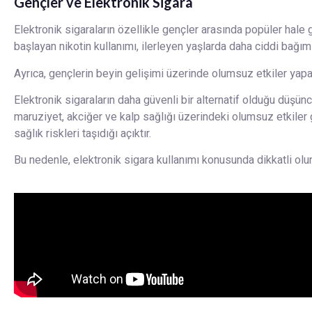
Gençler ve Elektronik Sigara
Elektronik sigaraların özellikle gençler arasında popüler hale
başlayan nikotin kullanımı, ilerleyen yaşlarda daha ciddi bağımlıl
Ayrıca, gençlerin beyin gelişimi üzerinde olumsuz etkiler yap
Elektronik sigaraların daha güvenli bir alternatif olduğu düşünce
maruziyet, akciğer ve kalp sağlığı üzerindeki olumsuz etkiler g
sağlık riskleri taşıdığı açıktır.
Bu nedenle, elektronik sigara kullanımı konusunda dikkatli o