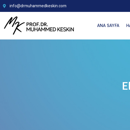
info@drmuhammedkeskin.com
ANA SAYFA
H
E