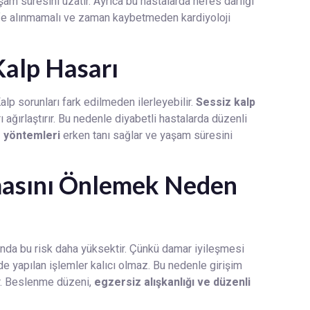
yaşam süresini uzatır. Ayrıca bu hastalarda nefes darlığı
hafife alınmamalı ve zaman kaybetmeden kardiyoloji
Kalp Hasarı
Kalp sorunları fark edilmeden ilerleyebilir.
Sessiz kalp
 ağırlaştırır. Bu nedenle diyabetli hastalarda düzenli
e yöntemleri
erken tanı sağlar ve yaşam süresini
masını Önlemek Neden
nda bu risk daha yüksektir. Çünkü damar iyileşmesi
e yapılan işlemler kalıcı olmaz. Bu nedenle girişim
ır. Beslenme düzeni,
egzersiz alışkanlığı ve düzenli