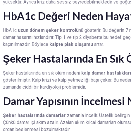
yüksektir. Ayrıca kriz daha sessiz seyredebilmektedir ve göğü
HbA1c Değeri Neden Hayat
HbA1c
uzun dönem şeker kontrolü
nü gösterir. Bu değerin 7
damar hasarını hızlandırır. Tip 1 ve tip 2 diyabette bu hedef ge
kaçınılmazdır. Böylece
kalpte plak oluşumu
artar.
Şeker Hastalarında En Sık
Şeker hastalarında en sık ölüm nedeni
kalp damar hastalıkları
gösterilmiştir. Kalp krizi ve kalp yetmezliği başı çeker. Bu nede
zamanda ciddi bir kardiyoloji problemidir.
Damar Yapısının İncelmesi 
Şeker hastalarında damarlar
zamanla incelir. Üstelik belirgin
Çünkü damar içi akım azalır. Azalan akım kılcal damarları olums
organ beslenmesi bozulmaktadır.