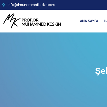
info@drmuhammedkeskin.com
ANA SAYFA
H
Şek