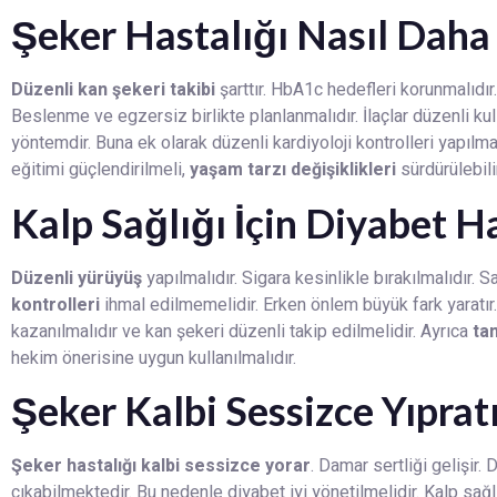
Şeker Hastalığı Nasıl Daha İ
Düzenli kan şekeri takibi
şarttır. HbA1c hedefleri korunmalıdır.
Beslenme ve egzersiz birlikte planlanmalıdır. İlaçlar düzenli kul
yöntemdir. Buna ek olarak düzenli kardiyoloji kontrolleri yapıl
eğitimi güçlendirilmeli,
yaşam tarzı değişiklikleri
sürdürülebili
Kalp Sağlığı İçin Diyabet H
Düzenli yürüyüş
yapılmalıdır. Sigara kesinlikle bırakılmalıdır. Sa
kontrolleri
ihmal edilmemelidir. Erken önlem büyük fark yaratır
kazanılmalıdır ve kan şekeri düzenli takip edilmelidir. Ayrıca
tan
hekim önerisine uygun kullanılmalıdır.
Şeker Kalbi Sessizce Yıprat
Şeker hastalığı kalbi sessizce yorar
. Damar sertliği gelişir.
çıkabilmektedir. Bu nedenle diyabet iyi yönetilmelidir. Kalp sağlı