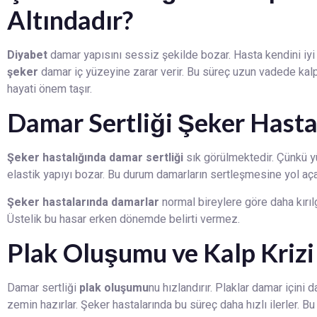
Altındadır?
Diyabet
damar yapısını sessiz şekilde bozar. Hasta kendini iy
şeker
damar iç yüzeyine zarar verir. Bu süreç uzun vadede kalp 
hayati önem taşır.
Damar Sertliği Şeker Hastal
Şeker hastalığında damar sertliği
sık görülmektedir. Çünkü yü
elastik yapıyı bozar. Bu durum damarların sertleşmesine yol aça
Şeker hastalarında damarlar
normal bireylere göre daha kırılg
Üstelik bu hasar erken dönemde belirti vermez.
Plak Oluşumu ve Kalp Krizi
Damar sertliği
plak oluşumu
nu hızlandırır. Plaklar damar içini 
zemin hazırlar. Şeker hastalarında bu süreç daha hızlı ilerler. B