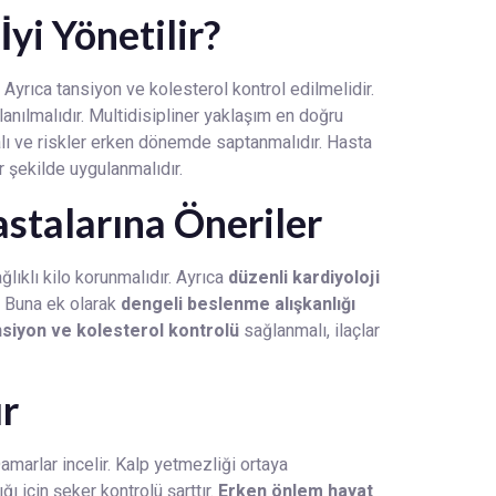
yi Yönetilir?
 Ayrıca tansiyon ve kolesterol kontrol edilmelidir.
lanılmalıdır. Multidisipliner yaklaşım en doğru
malı ve riskler erken dönemde saptanmalıdır. Hasta
r şekilde uygulanmalıdır.
astalarına Öneriler
ğlıklı kilo korunmalıdır. Ayrıca
düzenli kardiyoloji
. Buna ek olarak
dengeli beslenme alışkanlığı
siyon ve kolesterol kontrolü
sağlanmalı, ilaçlar
ır
 Damarlar incelir. Kalp yetmezliği ortaya
ğı için şeker kontrolü şarttır.
Erken önlem hayat