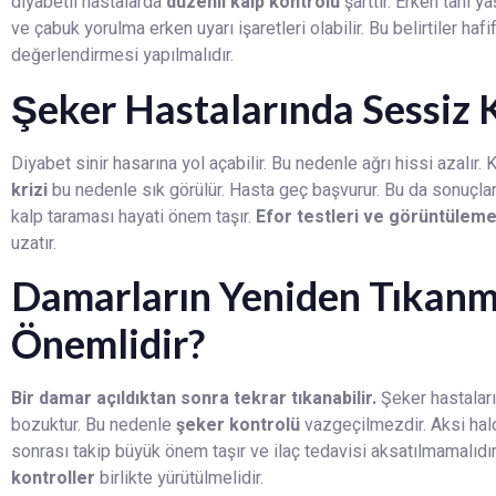
diyabetli hastalarda
düzenli kalp kontrolü
şarttır. Erken tanı 
ve çabuk yorulma erken uyarı işaretleri olabilir. Bu belirtiler 
değerlendirmesi yapılmalıdır.
Şeker Hastalarında Sessiz 
Diyabet sinir hasarına yol açabilir. Bu nedenle ağrı hissi azalır. 
krizi
bu nedenle sık görülür. Hasta geç başvurur. Bu da sonuçları
kalp taraması hayati önem taşır.
Efor testleri ve görüntülem
uzatır.
Damarların Yeniden Tıkan
Önemlidir?
Bir damar açıldıktan sonra tekrar tıkanabilir.
Şeker hastaları
bozuktur. Bu nedenle
şeker kontrolü
vazgeçilmezdir. Aksi hald
sonrası takip büyük önem taşır ve ilaç tedavisi aksatılmamalıd
kontroller
birlikte yürütülmelidir.