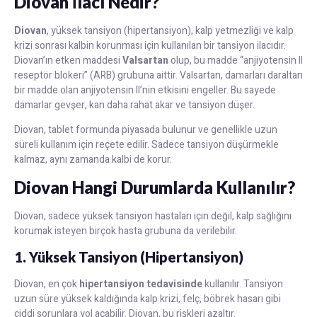
Diovan İlacı Nedir?
Diovan
, yüksek tansiyon (hipertansiyon), kalp yetmezliği ve kalp
krizi sonrası kalbin korunması için kullanılan bir tansiyon ilacıdır.
Diovan’ın etken maddesi
Valsartan
olup, bu madde “anjiyotensin II
reseptör blokeri” (ARB) grubuna aittir. Valsartan, damarları daraltan
bir madde olan anjiyotensin II’nin etkisini engeller. Bu sayede
damarlar gevşer, kan daha rahat akar ve tansiyon düşer.
Diovan, tablet formunda piyasada bulunur ve genellikle uzun
süreli kullanım için reçete edilir. Sadece tansiyon düşürmekle
kalmaz, aynı zamanda kalbi de korur.
Diovan Hangi Durumlarda Kullanılır?
Diovan, sadece yüksek tansiyon hastaları için değil, kalp sağlığını
korumak isteyen birçok hasta grubuna da verilebilir.
1. Yüksek Tansiyon (Hipertansiyon)
Diovan, en çok
hipertansiyon tedavisinde
kullanılır. Tansiyon
uzun süre yüksek kaldığında kalp krizi, felç, böbrek hasarı gibi
ciddi sorunlara yol açabilir. Diovan, bu riskleri azaltır.