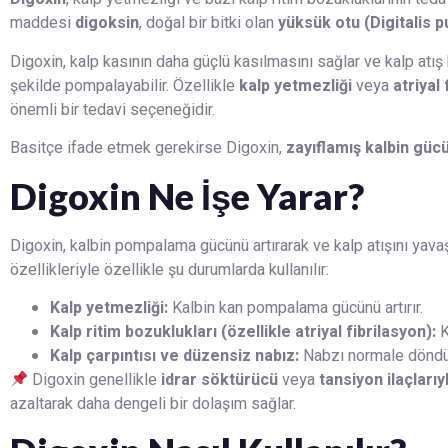
maddesi
digoksin
, doğal bir bitki olan
yüksük otu (Digitalis 
Digoxin, kalp kasının daha güçlü kasılmasını sağlar ve kalp atış 
şekilde pompalayabilir. Özellikle
kalp yetmezliği
veya
atriyal
önemli bir tedavi seçeneğidir.
Basitçe ifade etmek gerekirse Digoxin,
zayıflamış kalbin güc
Digoxin Ne İşe Yarar?
Digoxin, kalbin pompalama gücünü artırarak ve kalp atışını yavaş
özellikleriyle özellikle şu durumlarda kullanılır:
Kalp yetmezliği:
Kalbin kan pompalama gücünü artırır.
Kalp ritim bozuklukları (özellikle atriyal fibrilasyon):
K
Kalp çarpıntısı ve düzensiz nabız:
Nabzı normale döndü
Digoxin genellikle
idrar söktürücü
veya
tansiyon ilaçlarıyl
azaltarak daha dengeli bir dolaşım sağlar.