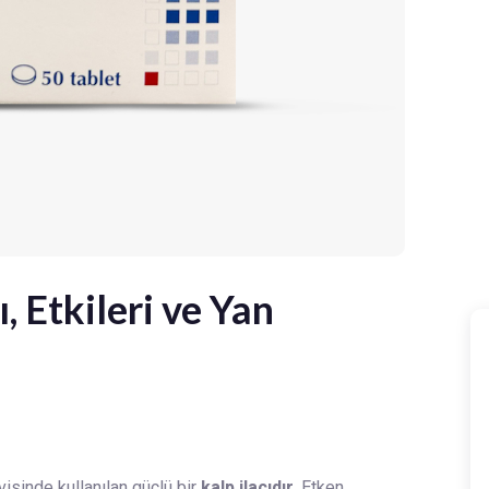
, Etkileri ve Yan
visinde kullanılan güçlü bir
kalp ilacıdır.
Etken