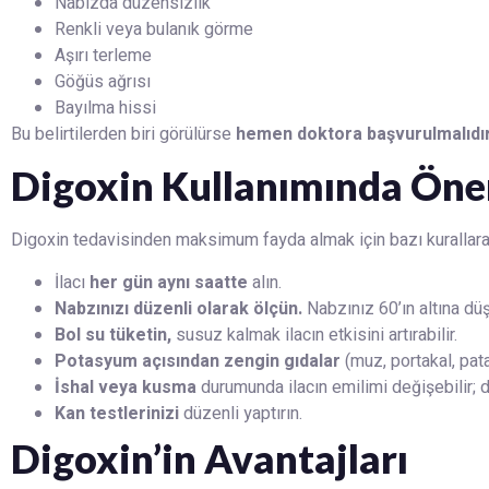
Nabızda düzensizlik
Renkli veya bulanık görme
Aşırı terleme
Göğüs ağrısı
Bayılma hissi
Bu belirtilerden biri görülürse
hemen doktora başvurulmalıdır
Digoxin Kullanımında Öner
Digoxin tedavisinden maksimum fayda almak için bazı kurallara
İlacı
her gün aynı saatte
alın.
Nabzınızı düzenli olarak ölçün.
Nabzınız 60’ın altına dü
Bol su tüketin,
susuz kalmak ilacın etkisini artırabilir.
Potasyum açısından zengin gıdalar
(muz, portakal, pata
İshal veya kusma
durumunda ilacın emilimi değişebilir; d
Kan testlerinizi
düzenli yaptırın.
Digoxin’in Avantajları