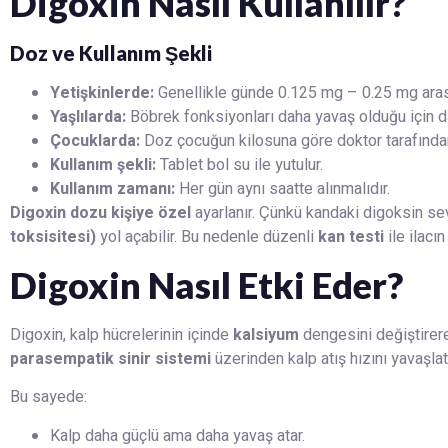
Digoxin Nasıl Kullanılır?
Doz ve Kullanım Şekli
Yetişkinlerde:
Genellikle günde 0.125 mg – 0.25 mg arası
Yaşlılarda:
Böbrek fonksiyonları daha yavaş olduğu için da
Çocuklarda:
Doz çocuğun kilosuna göre doktor tarafından
Kullanım şekli:
Tablet bol su ile yutulur.
Kullanım zamanı:
Her gün aynı saatte alınmalıdır.
Digoxin dozu kişiye özel
ayarlanır. Çünkü kandaki digoksin se
toksisitesi)
yol açabilir. Bu nedenle düzenli
kan testi
ile ilacın
Digoxin Nasıl Etki Eder?
Digoxin, kalp hücrelerinin içinde
kalsiyum
dengesini değiştirere
parasempatik sinir sistemi
üzerinden kalp atış hızını yavaşlatı
Bu sayede:
Kalp daha güçlü ama daha yavaş atar.