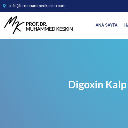
info@drmuhammedkeskin.com
ANA SAYFA
H
Digoxin Kalp İ