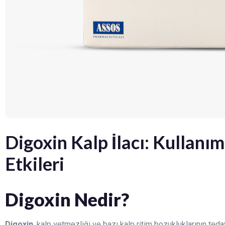
Digoxin Kalp İlacı: Kullanımı
Etkileri
Digoxin Nedir?
Digoxin
, kalp yetmezliği ve bazı kalp ritim bozukluklarının teda