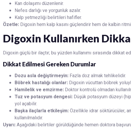
Kan dolaşımı düzenlenir.
Nefes darlığı ve yorgunluk azalır.
Kalp yetmezliği belirtileri hafifler.
Özetle:
Digoxin hem kalp kasını güçlendirir hem de kalbin ritmi
Digoxin Kullanırken Dikka
Digoxin güçlü bir ilaçtır; bu yüzden kullanımı sırasında dikkat e
Dikkat Edilmesi Gereken Durumlar
Dozu asla değiştirmeyin:
Fazla doz almak tehlikelidir.
Böbrek hastalığı olanlar:
Digoxin vücuttan böbrek yoluyla 
Hamilelik ve emzirme:
Doktor kontrolü olmadan kullanıl
Tuz ve potasyum dengesi:
Düşük potasyum düzeyi (hipok
yol açabilir.
Başka ilaçlarla etkileşim:
Özellikle idrar söktürücüler, ant
kullanılmalıdır.
Uyarı:
Aşağıdaki belirtiler görüldüğünde hemen doktora başvuru