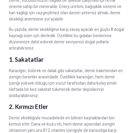
Demir, vücudumuzun sağlıklı bir şekilde çalışması için kritik
öneme sahip bir mineraldir. Enerji üretimi, bağışıklık sistemi ve
kan sağlığı için vazgeçilmez olan demiri yetersiz almak, demir
eksikliği anemisine yol açabilir.
Bu yazıda, demir eksikliğine karşı savaş açacak en güçlü 8 doğal
kaynağı sizin için derledik. Özellikle bu gıdaları beslenme
düzeninize dahil ederek demir seviyenizi doğal yollarla
artırabilirsiniz.
1. Sakatatlar
Karaciğer, böbrek ve dalak gibi sakatatlar, demir bakımından en
zengin besinler arasındadır. Özellikle karaciğer, hem demir
içeriği yüksek olduğu için vücut tarafından daha kolay emilir.
Haftada bir kez sakatat tüketerek demir depolarınızı
doldurabilirsiniz.
2. Kırmızı Etler
Demir eksikliğiyle mücadelede en bilinen kaynaklardan biri
kırmızı ettir. Dana ve kuzu eti, hem demir açısından zengin
olmasının yanı sıra B12 vitamini içeriğiyle de kansızlığa karşı