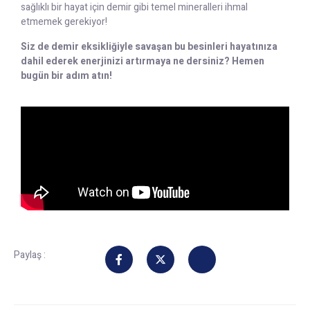
sağlıklı bir hayat için demir gibi temel mineralleri ihmal
etmemek gerekiyor!
Siz de demir eksikliğiyle savaşan bu besinleri hayatınıza
dahil ederek enerjinizi artırmaya ne dersiniz? Hemen
bugün bir adım atın!
Paylaş :