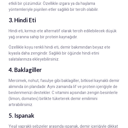
etkili bir çözümdür. Özellikle ızgara ya da haşlama
yöntemleriyle pişirilen etler sağlıklı bir tercih olabilir.
3. Hindi Eti
Hindi eti, kırmızı ete alternatif olarak tercih edilebilecek düşük
yağ oranına sahip bir protein kaynağıdır.
Özellikle koyu renkli hindi eti, demir bakımından beyaz ete
kıyasla daha zengindir. Sağlıklı bir öğünde hindi etini
salatalarınıza ekleyebilirsiniz.
4. Baklagiller
Mercimek, nohut, fasulye gibi baklagiller, bitkisel kaynaklı demir
alımında ön plandadır. Aynı zamanda lif ve protein içeriğiyle de
beslenmenizi destekler. C vitamini açısından zengin besinlerle
(limon, domates) birlikte tüketerek demir emilimini
artırabilirsiniz.
5. Ispanak
Yeşil yapraklı sebzeler arasında ıspanak, demir içeriğiyle dikkat