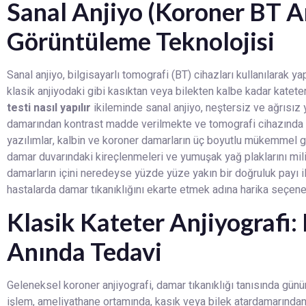
Sanal Anjiyo (Koroner BT Anj
Görüntüleme Teknolojisi
Sanal anjiyo, bilgisayarlı tomografi (BT) cihazları kullanılarak 
klasik anjiyodaki gibi kasıktan veya bilekten kalbe kadar kateter
testi nasıl yapılır
ikileminde sanal anjiyo, neştersiz ve ağrısız
damarından kontrast madde verilmekte ve tomografi cihazında sa
yazılımlar, kalbin ve koroner damarların üç boyutlu mükemmel gö
damar duvarındaki kireçlenmeleri ve yumuşak yağ plaklarını mili
damarların içini neredeyse yüzde yüze yakın bir doğruluk payı il
hastalarda damar tıkanıklığını ekarte etmek adına harika seçenek
Klasik Kateter Anjiyografi
Anında Tedavi
Geleneksel koroner anjiyografi, damar tıkanıklığı tanısında gün
işlem, ameliyathane ortamında, kasık veya bilek atardamarından 