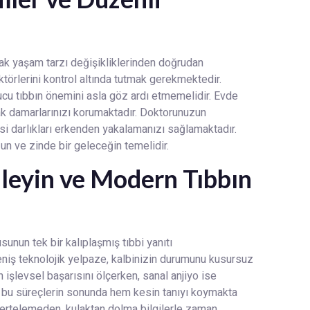
mak yaşam tarzı değişikliklerinden doğrudan
aktörlerini kontrol altında tutmak gerekmektedir.
uyucu tıbbın önemini asla göz ardı etmemelidir. Evde
ak damarlarınızı korumaktadır. Doktorunuzun
insi darlıkları erkenden yakalamanızı sağlamaktadır.
zun ve zinde bir geleceğin temelidir.
nleyin ve Modern Tıbbın
sunun tek bir kalıplaşmış tıbbi yanıtı
niş teknolojik yelpaze, kalbinizin durumunu kusursuz
n işlevsel başarısını ölçerken, sanal anjiyo ise
üm bu süreçlerin sonunda hem kesin tanıyı koymakta
i ertelemeden, kulaktan dolma bilgilerle zaman