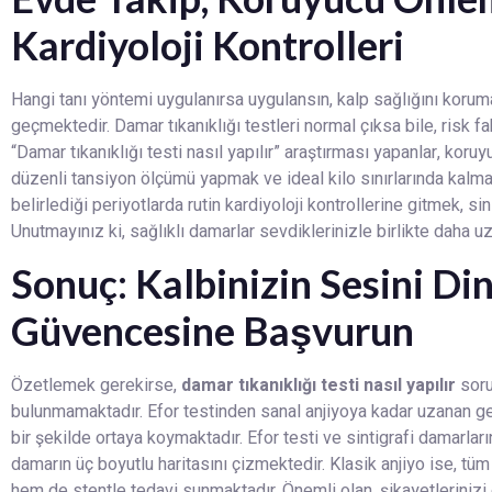
Kardiyoloji Kontrolleri
Hangi tanı yöntemi uygulanırsa uygulansın, kalp sağlığını koru
geçmektedir. Damar tıkanıklığı testleri normal çıksa bile, risk f
“Damar tıkanıklığı testi nasıl yapılır” araştırması yapanlar, kor
düzenli tansiyon ölçümü yapmak ve ideal kilo sınırlarında kalm
belirlediği periyotlarda rutin kardiyoloji kontrollerine gitmek, s
Unutmayınız ki, sağlıklı damarlar sevdiklerinizle birlikte daha u
Sonuç: Kalbinizin Sesini Di
Güvencesine Başvurun
Özetlemek gerekirse,
damar tıkanıklığı testi nasıl yapılır
soru
bulunmamaktadır. Efor testinden sanal anjiyoya kadar uzanan ge
bir şekilde ortaya koymaktadır. Efor testi ve sintigrafi damarları
damarın üç boyutlu haritasını çizmektedir. Klasik anjiyo ise, t
hem de stentle tedavi sunmaktadır. Önemli olan, şikayetleriniz