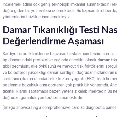
incelemek adına çok geniş teknolojik imkanlar sunmaktadır. Heki
doğru giden bir yol haritası izlemektedir. Bu kapsamlı rehberde,
yöntemlerini titizlikle incelemekteyiz.
Damar Tıkanıklığı Testi Nasıl
Değerlendirme Aşaması
Kardiyoloji polikliniklerine başvuran hastalar için teşhis süreci
tıp dünyasındaki protokoller ışığında öncelikli olarak
damar tıkan
tıbbi geçmişini, aile öyküsünü ve mevcut risk faktörlerini sorgu
ve kolesterol yüksekliği damar sertliğini doğrudan hızlandıran 
haritasını çıkaran standart elektrokardiyografi (EKG) testi hemen
beslenme bozukluklarını gösteren çok pratik bir yöntemdir. Anca
tıkanıklıklarını saptamada bazen yetersiz kalabilmektedir. Bu n
doğrudan görüntüleyen testleri seçmektedir.
[Image showcasing a comprehensive cardiac diagnostic panel i