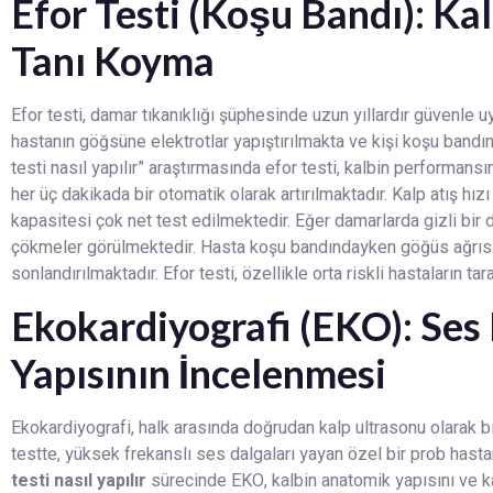
Efor Testi (Koşu Bandı): Ka
Tanı Koyma
Efor testi, damar tıkanıklığı şüphesinde uzun yıllardır güvenle
hastanın göğsüne elektrotlar yapıştırılmakta ve kişi koşu bandı
testi nasıl yapılır” araştırmasında efor testi, kalbin performans
her üç dakikada bir otomatik olarak artırılmaktadır. Kalp atış h
kapasitesi çok net test edilmektedir. Eğer damarlarda gizli bir d
çökmeler görülmektedir. Hasta koşu bandındayken göğüs ağrısı 
sonlandırılmaktadır. Efor testi, özellikle orta riskli hastaların 
Ekokardiyografi (EKO): Ses 
Yapısının İncelenmesi
Ekokardiyografi, halk arasında doğrudan kalp ultrasonu olarak b
testte, yüksek frekanslı ses dalgaları yayan özel bir prob has
testi nasıl yapılır
sürecinde EKO, kalbin anatomik yapısını ve ka