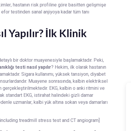
mler, hastanın risk profiline göre basitten gelişmişe
 efor testinden sanal anjiyoya kadar tüm tanı
 Yapılır? İlk Klinik
, detaylı bir doktor muayenesiyle başlamaktadır. Peki,
ıklığı testi nasıl yapılır
? Hekim, ilk olarak hastanın
lamaktadır. Sigara kullanımı, yüksek tansiyon, diyabet
unsurlardandır. Muayene sonrasında, kalbin elektriksel
 gerçekleştirilmektedir. EKG, kalbin o anki ritmini ve
k standart EKG, istirahat halindeki gizli damar
edenle uzmanlar, kalbi yük altına sokan veya damarları
ncluding treadmill stress test and CT angiogram]