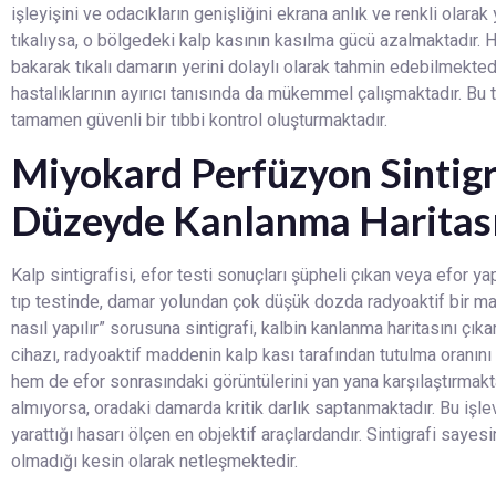
işleyişini ve odacıkların genişliğini ekrana anlık ve renkli olar
tıkalıysa, o bölgedeki kalp kasının kasılma gücü azalmaktadır.
bakarak tıkalı damarın yerini dolaylı olarak tahmin edebilmekted
hastalıklarının ayırıcı tanısında da mükemmel çalışmaktadır. Bu 
tamamen güvenli bir tıbbi kontrol oluşturmaktadır.
Miyokard Perfüzyon Sintigr
Düzeyde Kanlanma Haritas
Kalp sintigrafisi, efor testi sonuçları şüpheli çıkan veya efor
tıp testinde, damar yolundan çok düşük dozda radyoaktif bir mad
nasıl yapılır” sorusuna sintigrafi, kalbin kanlanma haritasını ç
cihazı, radyoaktif maddenin kalp kası tarafından tutulma oranın
hem de efor sonrasındaki görüntülerini yan yana karşılaştırmakt
almıyorsa, oradaki damarda kritik darlık saptanmaktadır. Bu işl
yarattığı hasarı ölçen en objektif araçlardandır. Sintigrafi saye
olmadığı kesin olarak netleşmektedir.