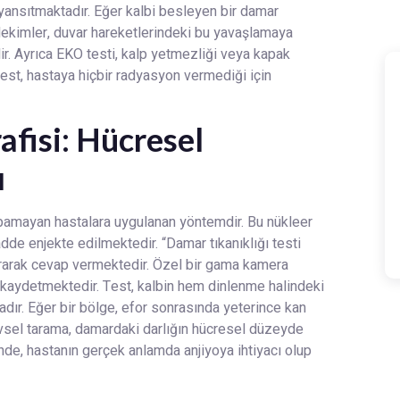
ak yansıtmaktadır. Eğer kalbi besleyen bir damar
 Hekimler, duvar hareketlerindeki bu yavaşlamaya
ir. Ayrıca EKO testi, kalp yetmezliği veya kapak
test, hastaya hiçbir radyasyon vermediği için
afisi: Hücresel
ı
 yapamayan hastalara uygulanan yöntemdir. Bu nükleer
de enjekte edilmektedir. “Damar tıkanıklığı testi
ıkararak cevap vermektedir. Özel bir gama kamera
ı kaydetmektedir. Test, kalbin hem dinlenme halindeki
adır. Eğer bir bölge, efor sonrasında yeterince kan
evsel tarama, damardaki darlığın hücresel düzeyde
sinde, hastanın gerçek anlamda anjiyoya ihtiyacı olup