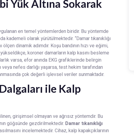
lbi Yük Altına Sokarak
 uygulanan en temel yöntemlerden biridir. Bu yöntemde
nda kademeli olarak yürütülmektedir. “Damar tıkanıklığı
ını ölçen dinamik adımdır. Koşu bandının hızı ve eğimi,
ızı yükseldikçe, koroner damarların kalp kasını besleme
arlık varsa, efor anında EKG grafiklerinde belirgin
veya nefes darlığı yaşarsa, test hekim tarafından
taranmasında çok değerli işlevsel veriler sunmaktadır.
Dalgaları ile Kalp
ilinen, girişimsel olmayan ve ağrısız yöntemdir. Bu
tanın göğsünde gezdirilmektedir.
Damar tıkanıklığı
sılmasını incelemektedir. Cihaz, kalp kapakçıklarının