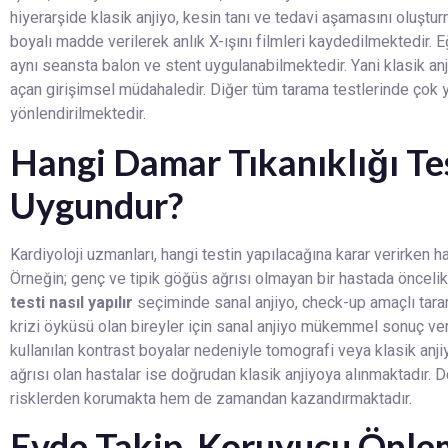
hiyerarşide klasik anjiyo, kesin tanı ve tedavi aşamasını oluştur
boyalı madde verilerek anlık X-ışını filmleri kaydedilmektedir. E
aynı seansta balon ve stent uygulanabilmektedir. Yani klasik anj
açan girişimsel müdahaledir. Diğer tüm tarama testlerinde çok
yönlendirilmektedir.
Hangi Damar Tıkanıklığı Tes
Uygundur?
Kardiyoloji uzmanları, hangi testin yapılacağına karar verirken ha
Örneğin; genç ve tipik göğüs ağrısı olmayan bir hastada öncelikl
testi nasıl yapılır
seçiminde sanal anjiyo, check-up amaçlı tara
krizi öyküsü olan bireyler için sanal anjiyo mükemmel sonuç ve
kullanılan kontrast boyalar nedeniyle tomografi veya klasik anjiyo
ağrısı olan hastalar ise doğrudan klasik anjiyoya alınmaktadır.
risklerden korumakta hem de zamandan kazandırmaktadır.
Evde Takip, Koruyucu Önlem