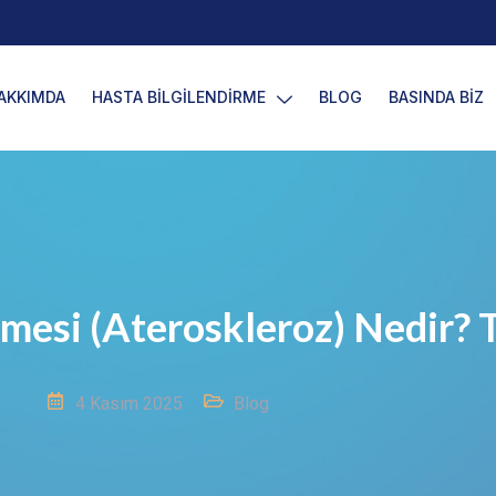
AKKIMDA
HASTA BİLGİLENDİRME
BLOG
BASINDA BİZ
esi (Ateroskleroz) Nedir? T
4 Kasım 2025
Blog