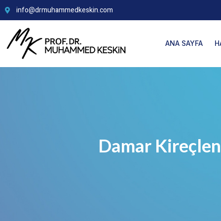
info@drmuhammedkeskin.com
ANA SAYFA
H
Damar Kireçlenm