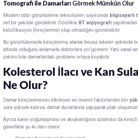
Tomografi ile Damarlar
ı Görmek Mümkün Olur
Modern tıbbi görüntüleme teknolojileri sayesinde
bilgisayarlı
net bir şekilde görülebilir. Özellikle
BT anjiyografi
yapılmadan b
kalsifikasyon (kireçlenme) olup olmadığını gösterebilir.
Bu görüntülemede kireçlenmiş alanlar beyaz lekeler şeklinde beli
altında olduğunu anlamada doktorlara yol gösterir. Yani sanal a
çekimi bile damarlardaki problemi ortaya koyabilir.
Kolesterol İlacı ve Kan Sul
Ne Olur?
Damar kireçlenmesini etkileyen en önemli faktörlerden biri
yük
süre yüksek kalırsa, damar duvarlarına yapışarak plak oluşumunu 
Ayrıca kanın yoğunlaşması ve akışkanlığının azalması da kireçli 
genellikle şu iki ilacı önerir: