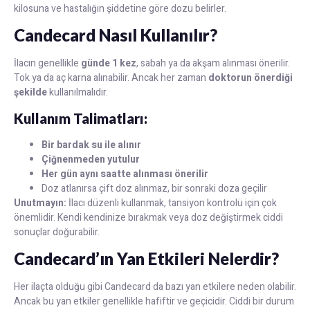
kilosuna ve hastalığın şiddetine göre dozu belirler.
Candecard Nasıl Kullanılır?
İlacın genellikle
günde 1 kez
, sabah ya da akşam alınması önerilir.
Tok ya da aç karna alınabilir. Ancak her zaman
doktorun önerdiği
şekilde
kullanılmalıdır.
Kullanım Talimatları:
Bir bardak su ile alınır
Çiğnenmeden yutulur
Her gün aynı saatte alınması önerilir
Doz atlanırsa çift doz alınmaz, bir sonraki doza geçilir
Unutmayın:
İlacı düzenli kullanmak, tansiyon kontrolü için çok
önemlidir. Kendi kendinize bırakmak veya doz değiştirmek ciddi
sonuçlar doğurabilir.
Candecard’ın Yan Etkileri Nelerdir?
Her ilaçta olduğu gibi Candecard da bazı yan etkilere neden olabilir.
Ancak bu yan etkiler genellikle hafiftir ve geçicidir. Ciddi bir durum