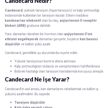
Candecard Nedir?
Candecard
, yüksek tansiyon (hipertansiyon) ve kalp yetmezliği
tedavisinde kullanılan bir tansiyon ilacıdır. Etken maddesi
kandesartan sileksetil
olan bu ilaç,
anjiyotensin II reseptör
blokeri (ARB)
grubuna dahildir.
Yani, damarları daraltan bir hormon olan
anjiyotensin II’nin
etkisini engelleyerek
damarları gevşetir, böylece
kan basıncı
düşürülür
ve kalbin yükü azalır.
Candecard, genellikle şu durumlarda reçete edilir:
Yüksek tansiyonun kontrol altına alınması
Kalp yetmezliğinin tedavisi ve semptomların hafifletilmesi
Böbrek hastalığı olan tansiyon hastalarında koruyucu amaçla
Candecard Ne İşe Yarar?
Candecard’ın asıl amacı, kan damarlarını rahatlatmak ve kalbin iş
yükünü azaltmaktır. Bu sayede:
Tansiyon düşürülür
Kalp daha verimli çalışır