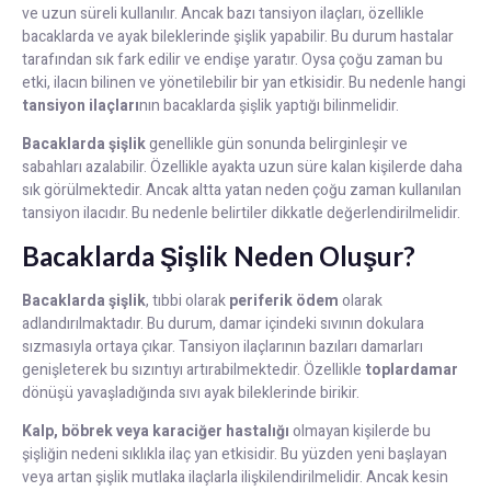
ve uzun süreli kullanılır. Ancak bazı tansiyon ilaçları, özellikle
bacaklarda ve ayak bileklerinde şişlik yapabilir. Bu durum hastalar
tarafından sık fark edilir ve endişe yaratır. Oysa çoğu zaman bu
etki, ilacın bilinen ve yönetilebilir bir yan etkisidir. Bu nedenle hangi
tansiyon ilaçları
nın bacaklarda şişlik yaptığı bilinmelidir.
Bacaklarda şişlik
genellikle gün sonunda belirginleşir ve
sabahları azalabilir. Özellikle ayakta uzun süre kalan kişilerde daha
sık görülmektedir. Ancak altta yatan neden çoğu zaman kullanılan
tansiyon ilacıdır. Bu nedenle belirtiler dikkatle değerlendirilmelidir.
Bacaklarda Şişlik Neden Oluşur?
Bacaklarda şişlik
, tıbbi olarak
periferik ödem
olarak
adlandırılmaktadır. Bu durum, damar içindeki sıvının dokulara
sızmasıyla ortaya çıkar. Tansiyon ilaçlarının bazıları damarları
genişleterek bu sızıntıyı artırabilmektedir. Özellikle
toplardamar
dönüşü yavaşladığında sıvı ayak bileklerinde birikir.
Kalp, böbrek veya karaciğer hastalığı
olmayan kişilerde bu
şişliğin nedeni sıklıkla ilaç yan etkisidir. Bu yüzden yeni başlayan
veya artan şişlik mutlaka ilaçlarla ilişkilendirilmelidir. Ancak kesin