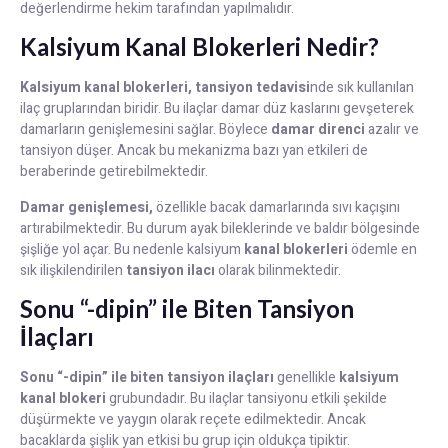
değerlendirme hekim tarafından yapılmalıdır.
Kalsiyum Kanal Blokerleri Nedir?
Kalsiyum kanal blokerleri, tansiyon tedavisi
nde sık kullanılan
ilaç gruplarından biridir. Bu ilaçlar damar düz kaslarını gevşeterek
damarların genişlemesini sağlar. Böylece
damar direnci
azalır ve
tansiyon düşer. Ancak bu mekanizma bazı yan etkileri de
beraberinde getirebilmektedir.
Damar genişlemesi,
özellikle bacak damarlarında sıvı kaçışını
artırabilmektedir. Bu durum ayak bileklerinde ve baldır bölgesinde
şişliğe yol açar. Bu nedenle kalsiyum
kanal blokerleri
ödemle en
sık ilişkilendirilen
tansiyon ilacı
olarak bilinmektedir.
Sonu “-dipin” ile Biten Tansiyon
İlaçları
Sonu “-dipin” ile biten tansiyon ilaçları
genellikle
kalsiyum
kanal blokeri
grubundadır. Bu ilaçlar tansiyonu etkili şekilde
düşürmekte ve yaygın olarak reçete edilmektedir. Ancak
bacaklarda şişlik yan etkisi bu grup için oldukça tipiktir.