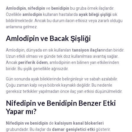
Amlodipin
,
nifedipin
ve
benidipin
bu gruba örnek ilaçlardır.
Özellikle
amlodipin
kullanan hastalarda
ayak bileği şişliği
sık
bildirilmektedir. Ancak bu durum ilacın etkisiz veya zararlı olduğu
anlamına gelmez.
Amlodipin ve Bacak Şişliği
Amlodipin, dünyada en sık kullanılan
tansiyon ilaçları
ndan biridir.
Uzun etkili olması ve günde tek doz kullanılması avantaj sağlar.
Ancak
periferik ödem
, amlodipinin en bilinen yan etkilerinden
biridir. Bu şişlik genellikle ağrısızdır.
Gün sonunda ayak bileklerinde belirginleşir ve sabah azalabilir.
Çoğu zaman kalp veya böbrek kaynaklı değildir. Bu nedenle
gereksiz tetkikler yapılmadan önce ilaç yan etkisi düşünülmelidir.
Nifedipin ve Benidipin Benzer Etki
Yapar mı?
Nifedipin ve benidipin
de
kalsiyum kanal blokerleri
grubundadır. Bu ilaçlar da
damar genişletici etki
gösterir.