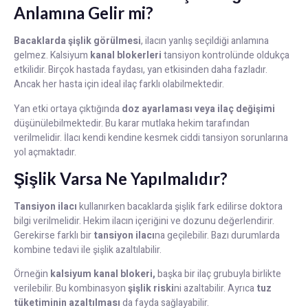
Anlamına Gelir mi?
Bacaklarda şişlik görülmesi
, ilacın yanlış seçildiği anlamına
gelmez. Kalsiyum
kanal blokerleri
tansiyon kontrolünde oldukça
etkilidir. Birçok hastada faydası, yan etkisinden daha fazladır.
Ancak her hasta için ideal ilaç farklı olabilmektedir.
Yan etki ortaya çıktığında
doz ayarlaması veya ilaç değişimi
düşünülebilmektedir. Bu karar mutlaka hekim tarafından
verilmelidir. İlacı kendi kendine kesmek ciddi tansiyon sorunlarına
yol açmaktadır.
Şişlik Varsa Ne Yapılmalıdır?
Tansiyon ilacı
kullanırken bacaklarda şişlik fark edilirse doktora
bilgi verilmelidir. Hekim ilacın içeriğini ve dozunu değerlendirir.
Gerekirse farklı bir
tansiyon ilacı
na geçilebilir. Bazı durumlarda
kombine tedavi ile şişlik azaltılabilir.
Örneğin
kalsiyum kanal blokeri,
başka bir ilaç grubuyla birlikte
verilebilir. Bu kombinasyon
şişlik riski
ni azaltabilir. Ayrıca
tuz
tüketiminin azaltılması
da fayda sağlayabilir.