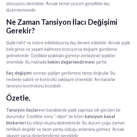
dönüşünü destekler. Ancak temel çözüm genellikle ilaç
düzenlemesidir.
Ne Zaman Tansiyon İlacı Değişimi
Gerekir?
Şişlik hafif ve tolere edilebiliyorsa ilaç devam edilebilir. Ancak şişlik
belirginse ve yaşam kalitesini bozuyorsa değişim gündeme
gelmektedir. Özellikle ayakkabı giymeyi zorlaştıran şişlikler
önemlidir. Bu noktada
hekim değerlendirmesi
şarttır.
İlaç değişimi
sonrası şişliğin gerilemesi tanıyı doğrular. Bu
nedenle sabırlı ve kontrollü yaklaşım önemlidir. Ani kararlar
tansiyon kontrolünü bozabilir.
Özetle,
Tansiyon ilaçları
nın bacaklarda şişlik yapması sık görülen bir
durumdur. Özellikle sonu “-dipin” ile biten
kalsiyum kanal
blokerleri
bu etkiyi oluşturabilmektedir. Bu durum çoğu zaman
tehlikeli değildir ve ilacın yanlış olduğu anlamına gelmez. Ancak
şikayet varsa değerlendirme gereklidir.