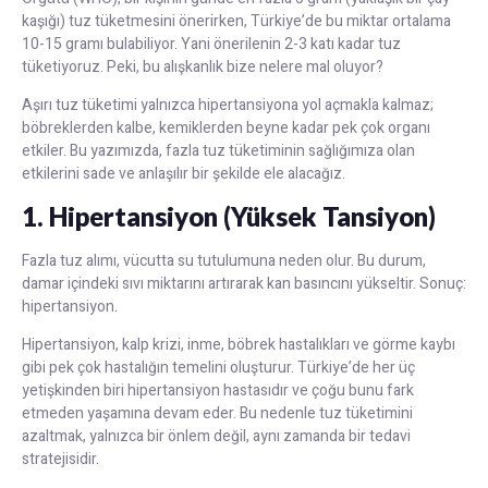
kaşığı) tuz tüketmesini önerirken, Türkiye’de bu miktar ortalama
10-15 gramı bulabiliyor. Yani önerilenin 2-3 katı kadar tuz
tüketiyoruz. Peki, bu alışkanlık bize nelere mal oluyor?
Aşırı tuz tüketimi yalnızca hipertansiyona yol açmakla kalmaz;
böbreklerden kalbe, kemiklerden beyne kadar pek çok organı
etkiler. Bu yazımızda, fazla tuz tüketiminin sağlığımıza olan
etkilerini sade ve anlaşılır bir şekilde ele alacağız.
1. Hipertansiyon (Yüksek Tansiyon)
Fazla tuz alımı, vücutta su tutulumuna neden olur. Bu durum,
damar içindeki sıvı miktarını artırarak kan basıncını yükseltir. Sonuç:
hipertansiyon.
Hipertansiyon, kalp krizi, inme, böbrek hastalıkları ve görme kaybı
gibi pek çok hastalığın temelini oluşturur. Türkiye’de her üç
yetişkinden biri hipertansiyon hastasıdır ve çoğu bunu fark
etmeden yaşamına devam eder. Bu nedenle tuz tüketimini
azaltmak, yalnızca bir önlem değil, aynı zamanda bir tedavi
stratejisidir.