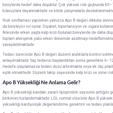
bireylerde hedef daha düşüktür. Çok yüksek risk grubunda 65–7
kılavuzlara dayanmaktadır ve klinik çalışmalarla desteklenmekte
Risk sınıflaması yapılırken yalnızca Apo B değeri dikkate alınm
da belirleyici rol oynar. Diyabet, hipertansiyon ve sigara kulla
Ailesinde erken yaşta kalp krizi bulunan bireylerde de daha d
toplam aterojenik yükü erken dönemde azaltmayı hedeflemekted
yavaşlatılmaktadır.
Tedavi sürecinde Apo B değeri düzenli aralıklarla kontrol edilm
anlaşılmaktadır. İlaç tedavisi başlandıktan sonra genellikle 6–
Hedefe ulaşılamazsa tedavi dozu artırılmakta veya ek ilaç planl
eşlik etmektedir. Düzenli takip sayesinde kalp krizi ve inme risk
Apo B Yüksekliği Ne Anlama Gelir?
Apo B yüksekliği kandaki zararlı lipoprotein sayısının arttığını
birikimini hızlandırmaktadır. LDL normal olsa bile Apo B yüksek
yüksekliği kardiyolojik değerlendirme gerektirir ve tedavi plan