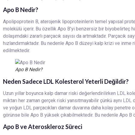
Apo B Nedir?
Apolipoprotein B, aterojenik lipoproteinlerin temel yapısal prote
molekülü içerir. Bu özellik Apo B’yi benzersiz bir biyobelirteç h
dolaşımdaki zararlı parçacık sayısı da artmaktadır. Parçacık sa
hızlandırmaktadır. Bu nedenle Apo B düzeyi kalp krizi ve inme 
edilmektedir.
Apo B Nedir?
Neden Sadece LDL Kolesterol Yeterli Değildir?
Uzun yıllar boyunca kalp damar riski değerlendirilirken LDL kole
miktarı her zaman gerçek riski yansıtmayabilir çünkü aynı LDL değ
ve yoğun LDL parçacıkları damar duvarına daha kolay penetre o
görünse bile Apo B yüksek çıkabilmektedir. Bu nedenle Apo B ölç
Apo B ve Ateroskleroz Süreci