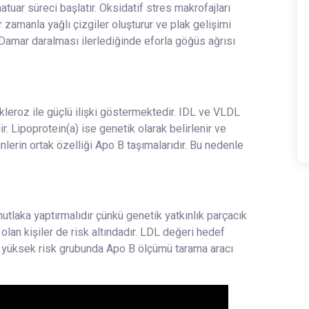
tuar süreci başlatır. Oksidatif stres makrofajları
zamanla yağlı çizgiler oluşturur ve plak gelişimi
 Damar daralması ilerlediğinde eforla göğüs ağrısı
skleroz ile güçlü ilişki göstermektedir. IDL ve VLDL
r. Lipoprotein(a) ise genetik olarak belirlenir ve
lerin ortak özelliği Apo B taşımalarıdır. Bu nedenle
mutlaka yaptırmalıdır çünkü genetik yatkınlık parçacık
olan kişiler de risk altındadır. LDL değeri hedef
e yüksek risk grubunda Apo B ölçümü tarama aracı