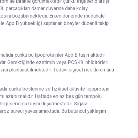
 ile birlikte görülmektedir çünkü trigliserid artışı
DL parçacıkları damar duvarına daha kolay
litesini bozabilmektedir. Erken dönemde müdahale
nle Apo B yüksekliği saptanan bireyler düzenli takip
malıdır çünkü bu lipoproteinler Apo B taşımaktadır.
adır. Gerektiğinde ezetimib veya PCSK9 inhibitörleri
avisi planlanabilmektedir. Tedavi kişisel risk durumuna
adır çünkü beslenme ve fiziksel aktivite lipoprotein
mı azaltılmalıdır. Haftada en az beş gün tempolu
 trigliserid düzeyini düşürmektedir. Sigara
leroz süreci yavaşlamaktadır. Bu bütüncül yaklaşım