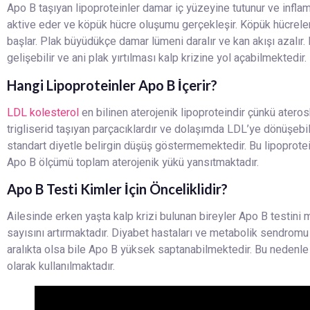
Apo B taşıyan lipoproteinler damar iç yüzeyine tutunur ve inflama
aktive eder ve köpük hücre oluşumu gerçekleşir. Köpük hücreler 
başlar. Plak büyüdükçe damar lümeni daralır ve kan akışı azalır.
gelişebilir ve ani plak yırtılması kalp krizine yol açabilmektedir.
Hangi Lipoproteinler Apo B İçerir?
LDL kolesterol
en bilinen aterojenik lipoproteindir çünkü atero
trigliserid taşıyan parçacıklardır ve dolaşımda LDL’ye dönüşebili
standart diyetle belirgin düşüş göstermemektedir. Bu lipoprotein
Apo B ölçümü toplam aterojenik yükü yansıtmaktadır.
Apo B Testi Kimler İçin Önceliklidir?
Ailesinde erken yaşta kalp krizi bulunan bireyler Apo B testini 
sayısını artırmaktadır. Diyabet hastaları ve metabolik sendromu 
aralıkta olsa bile Apo B yüksek saptanabilmektedir. Bu nedenl
olarak kullanılmaktadır.