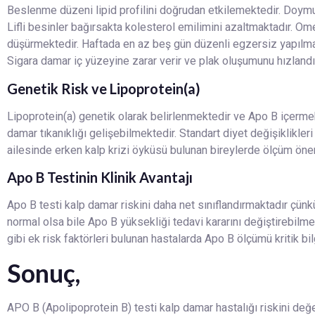
Beslenme düzeni lipid profilini doğrudan etkilemektedir. Doymu
Lifli besinler bağırsakta kolesterol emilimini azaltmaktadır. Ome
düşürmektedir. Haftada en az beş gün düzenli egzersiz yapılmalı
Sigara damar iç yüzeyine zarar verir ve plak oluşumunu hızlandı
Genetik Risk ve Lipoprotein(a)
Lipoprotein(a) genetik olarak belirlenmektedir ve Apo B içerme
damar tıkanıklığı gelişebilmektedir. Standart diyet değişiklikle
ailesinde erken kalp krizi öyküsü bulunan bireylerde ölçüm öne
Apo B Testinin Klinik Avantajı
Apo B testi kalp damar riskini daha net sınıflandırmaktadır çün
normal olsa bile Apo B yüksekliği tedavi kararını değiştirebilme
gibi ek risk faktörleri bulunan hastalarda Apo B ölçümü kritik bi
Sonuç,
APO B (Apolipoprotein B) testi kalp damar hastalığı riskini değe