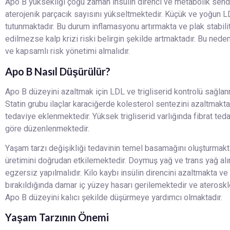
Apo B yüksekliği çoğu zaman insülin direnci ve metabolik sendrom
aterojenik parçacık sayısını yükseltmektedir. Küçük ve yoğun L
tutunmaktadır. Bu durum inflamasyonu artırmakta ve plak stabi
edilmezse kalp krizi riski belirgin şekilde artmaktadır. Bu nede
ve kapsamlı risk yönetimi almalıdır.
Apo B Nasıl Düşürülür?
Apo B düzeyini azaltmak için LDL ve trigliserid kontrolü sağlan
Statin grubu ilaçlar karaciğerde kolesterol sentezini azaltmakt
tedaviye eklenmektedir. Yüksek trigliserid varlığında fibrat ted
göre düzenlenmektedir.
Yaşam tarzı değişikliği tedavinin temel basamağını oluşturmakt
üretimini doğrudan etkilemektedir. Doymuş yağ ve trans yağ alı
egzersiz yapılmalıdır. Kilo kaybı insülin direncini azaltmakta ve
bırakıldığında damar iç yüzey hasarı gerilemektedir ve aterosk
Apo B düzeyini kalıcı şekilde düşürmeye yardımcı olmaktadır.
Yaşam Tarzının Önemi