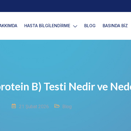
AKKIMDA
HASTA BİLGİLENDİRME
BLOG
BASINDA BİZ
otein B) Testi Nedir ve Ned
21 Şubat 2026
Blog