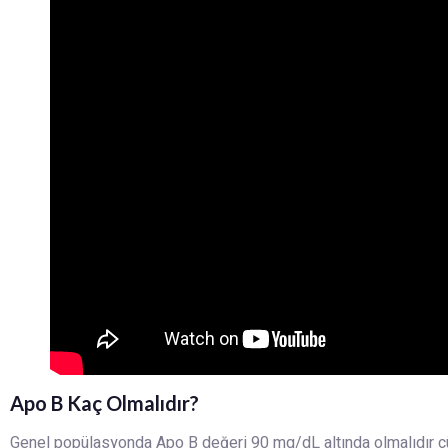
Apo B Kaç Olmalıdır?
Genel popülasyonda Apo B değeri 90 mg/dL altında olmalıdır çünk