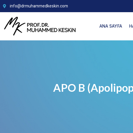
info@drmuhammedkeskin.com
ANA SAYFA
H
APO B (Apolipopr